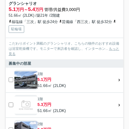
グランシャリオ
5.1
5.4
万円～
万円
管理/共益費3,000円
51.66㎡ (2LDK) /築21年 /2階建
福塩線「三次」駅 徒歩24分
芸備線「西三次」駅 徒歩32分
福塩線
駐輪場
こだわりポイント満載のグランシャリオ。こちらの物件のおすすめ設備
は浴室乾燥機です。モニターで来訪者を確認し、インターホン...
もっと
見る
募集中の部屋
1階
5.1万円
51.66㎡ (2LDK)
1階
5.3万円
51.66㎡ (2LDK)
2階