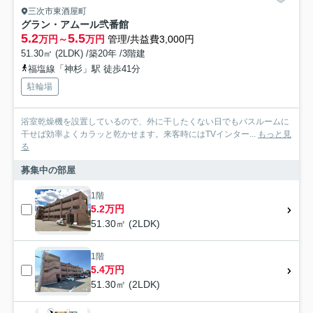
三次市東酒屋町
グラン・アムール弐番館
5.2
5.5
万円～
万円
管理/共益費3,000円
51.30㎡ (2LDK) /築20年 /3階建
福塩線「神杉」駅 徒歩41分
駐輪場
浴室乾燥機を設置しているので、外に干したくない日でもバスルームに
干せば効率よくカラッと乾かせます。来客時にはTVインター...
もっと見
る
募集中の部屋
1階
5.2万円
51.30㎡ (2LDK)
1階
5.4万円
51.30㎡ (2LDK)