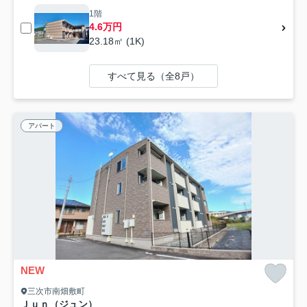
1階
4.6万円
23.18㎡ (1K)
すべて見る（全8戸）
アパート
NEW
三次市南畑敷町
Ｊｕｎ（ジュン）