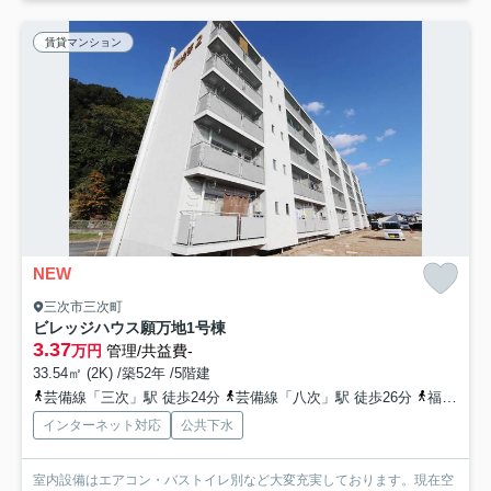
賃貸マンション
NEW
三次市三次町
ビレッジハウス願万地1号棟
3.37
万円
管理/共益費-
33.54㎡ (2K) /築52年 /5階建
芸備線「三次」駅 徒歩24分
芸備線「八次」駅 徒歩26分
福塩線「三次」駅 バス14分 「促進住宅前（備北交通）」 停歩2分
インターネット対応
公共下水
室内設備はエアコン・バストイレ別など大変充実しております。現在空