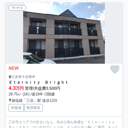
アパート
NEW
三次市十日市中
Ｅｔｅｒｎｉｔｙ Ｂｒｉｇｈｔ
4.3
万円
管理/共益費3,500円
29.75㎡ (1K) /築18年 /2階建
福塩線「三次」駅 徒歩12分
駐輪場
耐震構造
三次市エリアでの住まいなら、住み心地も快適な「Ｅｔｅｒｎｉｔｙ
Ｂｒｉｇｈｔ」はいかがでしょうか。インターホン越しに来訪...
もっと