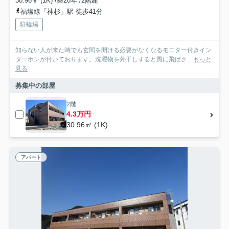
30.96㎡ (1K) /築20年 /2階建
福塩線「神杉」駅 徒歩41分
駐輪場
知らない人が来た時でも玄関を開ける必要がなくなるモニター付きイン
ターホンが付いております。洗濯物を外干しすると風に飛ばさ...
もっと
見る
募集中の部屋
2階
4.3万円
30.96㎡ (1K)
アパート