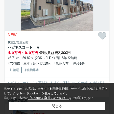
NEW
三次市三次町
ハピネスコート Ａ
4.5
5.5
万円～
万円
管理/共益費2,300円
46.71㎡～59.82㎡ (2DK～2LDK) /築18年 /2階建
芸備線「三次」駅 バス10分 「県公舎前」 停歩1分
駐輪場
浄化槽排水
ハピネスコート Ａ：三次駅にも近くて便利。モニター越しに来訪者を
確認し、インターホンを通じて室内から会話することができま...
もっと
当サイトでは、お客様の当サイト利用状況把握、サービス向上検討を目的と
見る
して、クッキー（Cookie）を使用しています。
詳しくは、当社の
「Cookieの取扱いについて」
をご確認ください。
募集中の部屋
閉じる
1階