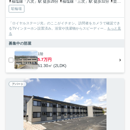
福塩線「八次」駅 徒歩28分
福塩線「三次」駅 徒歩32分
芸備線「西三次」駅 徒歩51分
駐輪場
「ロイヤルステージ光」のここがイチオシ。訪問者をカメラで確認でき
るTVインターホン設置済み。浴室や洗濯物からスピーディー...
もっと見
る
募集中の部屋
1階
5.7万円
51.30㎡ (2LDK)
アパート