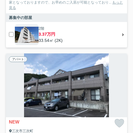
家となっておりますので、お早めのご入居が可能となっており...
もっと
見る
募集中の部屋
2階
3.37万円
33.54㎡ (2K)
アパート
NEW
三次市三次町