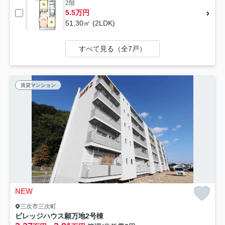
2階
5.5万円
51.30㎡ (2LDK)
すべて見る（全7戸）
賃貸マンション
NEW
三次市三次町
ビレッジハウス願万地2号棟