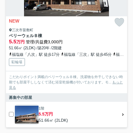
NEW
三次市畠敷町
ベリーウェルＢ棟
5.5
万円
管理/共益費3,000円
51.66㎡ (2LDK) /築20年 /2階建
福塩線「八次」駅 徒歩17分
福塩線「三次」駅 徒歩45分
福塩線「神杉」駅 徒歩55分
駐輪場
こだわりポイント満載のベリーウェルＢ棟。洗濯物を外干しできない時
期でも部屋干ししなくて済む浴室乾燥機が付いております。モ...
もっと
見る
募集中の部屋
1階
5.5万円
51.66㎡ (2LDK)