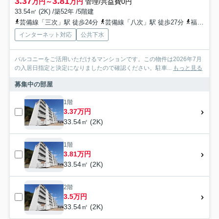
3.37
3.81
万円～
万円
管理/共益費0円
33.54㎡ (2K) /築52年 /5階建
芸備線「三次」駅 徒歩24分
芸備線「八次」駅 徒歩27分
福塩線「三次」駅 バス14分 「促進住宅前（備北交通）」 停歩3分
インターネット対応
公共下水
バルコニーをご活用いただけるマンションです。この物件は2026年7月
の入居日指定と決定になりましたので確認ください。駐車...
もっと見る
募集中の部屋
1階
3.37万円
33.54㎡ (2K)
1階
3.81万円
33.54㎡ (2K)
2階
3.5万円
33.54㎡ (2K)