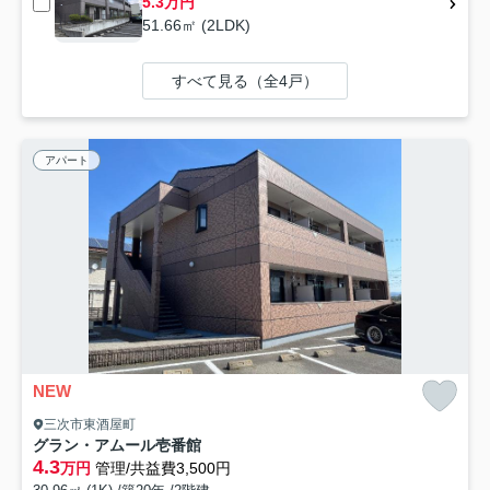
5.3万円
51.66㎡ (2LDK)
すべて見る（全4戸）
アパート
NEW
三次市東酒屋町
グラン・アムール壱番館
4.3
万円
管理/共益費3,500円