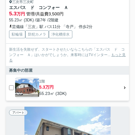
三次市三次町
エスパス ド コンフォー Ａ
5.3
万円
管理/共益費3,500円
55.23㎡ (3DK) /築7年 /2階建
芸備線「三次」駅 バス11分 「寺戸」 停歩2分
駐輪場
防犯カメラ
浄化槽排水
新生活を失敗せず、スタートさせたいならこちらの「エスパス ド コ
ンフォー Ａ」はいかがでしょうか。来客時にはTVインター...
もっと見
る
募集中の部屋
1階
5.3万円
55.23㎡ (3DK)
アパート