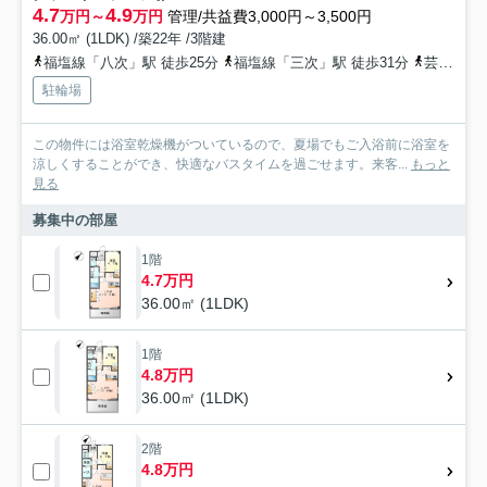
4.7
4.9
万円～
万円
管理/共益費3,000円～3,500円
36.00㎡ (1LDK) /築22年 /3階建
福塩線「八次」駅 徒歩25分
福塩線「三次」駅 徒歩31分
芸備線「西三次」駅 徒歩50分
駐輪場
この物件には浴室乾燥機がついているので、夏場でもご入浴前に浴室を
涼しくすることができ、快適なバスタイムを過ごせます。来客...
もっと
見る
募集中の部屋
1階
4.7万円
36.00㎡ (1LDK)
1階
4.8万円
36.00㎡ (1LDK)
2階
4.8万円