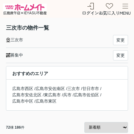
ログイン
お気に入り
MENU
三次市の物件一覧
三次市
変更
募集中
変更
おすすめのエリア
広島市西区
/
広島市安佐南区
/
三次市
/
廿日市市
/
広島市安佐北区
/
東広島市
/
呉市
/
広島市佐伯区
/
広島市中区
/
広島市東区
72
棟
186
件