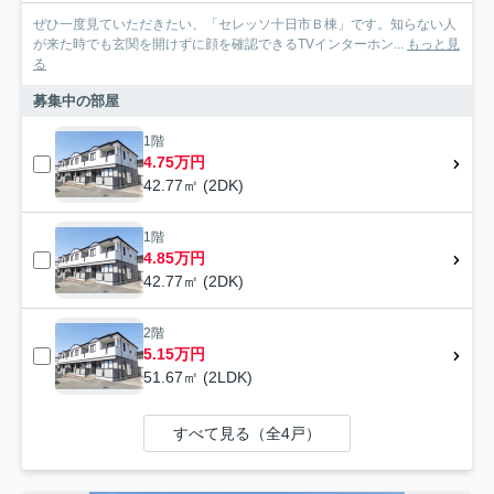
ぜひ一度見ていただきたい、「セレッソ十日市Ｂ棟」です。知らない人
が来た時でも玄関を開けずに顔を確認できるTVインターホン...
もっと見
る
募集中の部屋
1階
4.75万円
42.77㎡ (2DK)
1階
4.85万円
42.77㎡ (2DK)
2階
5.15万円
51.67㎡ (2LDK)
すべて見る（全4戸）