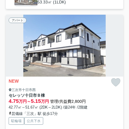
53.33㎡ (1LDK)
アパート
NEW
三次市十日市西
セレッソ十日市Ｂ棟
4.75
5.15
万円～
万円
管理/共益費2,800円
42.77㎡～51.67㎡ (2DK～2LDK) /築24年 /2階建
芸備線「三次」駅 徒歩17分
駐輪場
公共下水