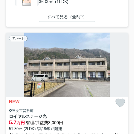
36.00㎡ (1LDK)
すべて見る（全5戸）
アパート
NEW
三次市畠敷町
ロイヤルステージ光
5.7
万円
管理/共益費3,000円
51.30㎡ (2LDK) /築19年 /2階建