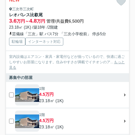
三次市三次町
レオパレス比叡尾
3.6
4.8
万円～
万円
管理/共益費6,500円
23.18㎡ (1K) /築18年 /2階建
芸備線「三次」駅 バス7分 「三次小学校前」 停歩5分
駐輪場
インターネット対応
室内設備はエアコン・家具・家電付などが揃っているので、快適に過ご
しやすいお部屋になります。住みやすさが満載でイチオシのア...
もっと
見る
募集中の部屋
1階
4.5万円
23.18㎡ (1K)
1階
4.5万円
23.18㎡ (1K)