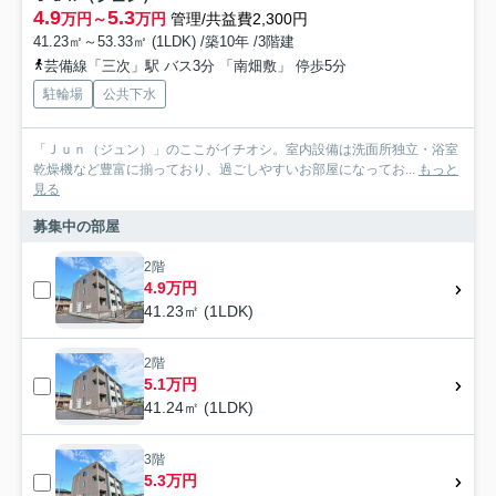
4.9
5.3
万円～
万円
管理/共益費2,300円
41.23㎡～53.33㎡ (1LDK) /築10年 /3階建
芸備線「三次」駅 バス3分 「南畑敷」 停歩5分
駐輪場
公共下水
「Ｊｕｎ（ジュン）」のここがイチオシ。室内設備は洗面所独立・浴室
乾燥機など豊富に揃っており、過ごしやすいお部屋になってお...
もっと
見る
募集中の部屋
2階
4.9万円
41.23㎡ (1LDK)
2階
5.1万円
41.24㎡ (1LDK)
3階
5.3万円