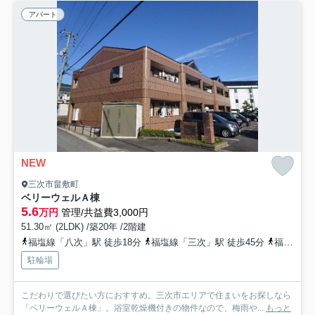
アパート
NEW
三次市畠敷町
ベリーウェルＡ棟
5.6
万円
管理/共益費3,000円
51.30㎡ (2LDK) /築20年 /2階建
福塩線「八次」駅 徒歩18分
福塩線「三次」駅 徒歩45分
福塩線「神杉」駅 徒歩55分
駐輪場
こだわりで選びたい方におすすめ。三次市エリアで住まいをお探しなら
「ベリーウェルＡ棟」。浴室乾燥機付きの物件なので、梅雨や...
もっと