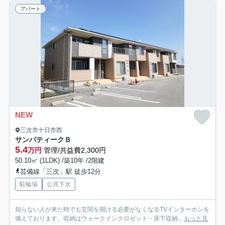
アパート
NEW
三次市十日市西
サンパティークＢ
5.4
万円
管理/共益費2,300円
50.10㎡ (1LDK) /築10年 /2階建
芸備線「三次」駅 徒歩12分
駐輪場
公共下水
知らない人が来た時でも玄関を開ける必要がなくなるTVインターホンを
備えております。収納はウォークインクロゼット・床下収納...
もっと見