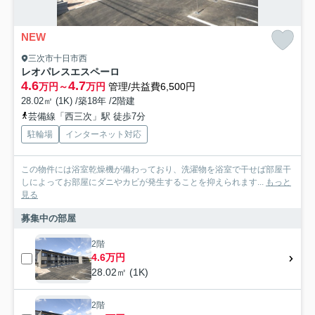
NEW
三次市十日市西
レオパレスエスペーロ
4.6
4.7
万円～
万円
管理/共益費6,500円
28.02㎡ (1K) /築18年 /2階建
芸備線「西三次」駅 徒歩7分
駐輪場
インターネット対応
この物件には浴室乾燥機が備わっており、洗濯物を浴室で干せば部屋干
しによってお部屋にダニやカビが発生することを抑えられます...
もっと
見る
募集中の部屋
2階
4.6万円
28.02㎡ (1K)
2階