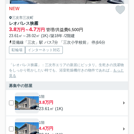
NEW
三次市三次町
レオパレス狭霧
3.8
4.7
万円～
万円
管理/共益費6,500円
23.61㎡～28.02㎡ (1K) /築18年 /2階建
芸備線「三次」駅 バス7分 「三次小学校前」 停歩6分
駐輪場
インターネット対応
「レオパレス狭霧」：三次市エリアの新居にピッタリ。生乾きの洗濯物
をしっかり乾かしたい時でも、浴室乾燥機付きの物件であれば...
もっと
見る
募集中の部屋
1階
3.8万円
23.61㎡ (1K)
1階
4.4万円