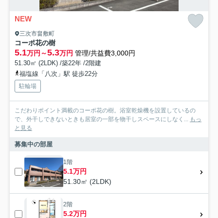
NEW
三次市畠敷町
コーポ花の樹
5.1
5.3
万円～
万円
管理/共益費3,000円
51.30㎡ (2LDK) /築22年 /2階建
福塩線「八次」駅 徒歩22分
駐輪場
こだわりポイント満載のコーポ花の樹。浴室乾燥機を設置しているの
で、外干しできないときも居室の一部を物干しスペースにしなく...
もっ
と見る
募集中の部屋
1階
5.1万円
51.30㎡ (2LDK)
2階
5.2万円