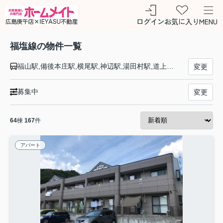
ログイン
お気に入り
MENU
福塩線の物件一覧
福山駅,備後本庄駅,横尾駅,神辺駅,湯田村駅,道上駅,万能倉駅,駅家駅,近田駅,戸手駅,上戸手駅,新市駅,高木駅,鵜飼駅,府中駅,下川辺駅,中畑駅,河佐駅,備後三川駅,備後矢野駅,上下駅,甲奴駅,梶田駅,備後安田駅,吉舎駅,三良坂駅,塩町駅,神杉駅,八次駅,三次駅
変更
募集中
変更
64
棟
167
件
アパート