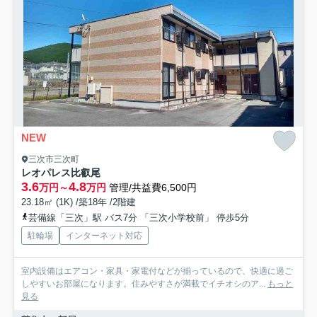
NEW
三次市三次町
レオパレス比叡尾
3.6
4.8
万円～
万円
管理/共益費6,500円
23.18㎡ (1K) /築18年 /2階建
芸備線「三次」駅 バス7分 「三次小学校前」 停歩5分
駐輪場
インターネット対応
室内設備はエアコン・家具・家電付などが揃っているので、快適に過ご
しやすいお部屋になります。住みやすさが満載でイチオシのア...
もっと
見る