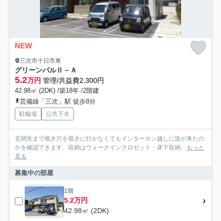
NEW
三次市十日市東
グリーンパルⅡ－Ａ
5.2
万円
管理/共益費2,300円
42.98㎡ (2DK) /築18年 /2階建
芸備線「三次」駅 徒歩8分
駐輪場
公共下水
玄関先まで覗き穴を覗きに行かなくてもインターホン越しに誰が来たの
かを確認できます。収納はウォークインクロゼット・床下収納...
もっと
見る
募集中の部屋
1階
5.2万円
42.98㎡ (2DK)