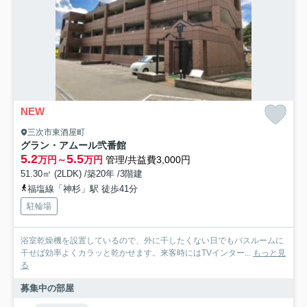
NEW
三次市東酒屋町
グラン・アムール弐番館
5.2
5.5
万円～
万円
管理/共益費3,000円
51.30㎡ (2LDK) /築20年 /3階建
福塩線「神杉」駅 徒歩41分
駐輪場
浴室乾燥機を設置しているので、外に干したくない日でもバスルームに
干せば効率よくカラッと乾かせます。来客時にはTVインター...
もっと見
る
募集中の部屋