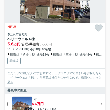
NEW
三次市畠敷町
ベリーウェルＡ棟
5.6
万円
管理/共益費3,000円
51.30㎡ (2LDK) /築20年 /2階建
福塩線「八次」駅 徒歩18分
福塩線「三次」駅 徒歩45分
福塩線「神杉」駅 徒歩55分
駐輪場
こだわりで選びたい方におすすめ。三次市エリアで住まいをお探しなら
「ベリーウェルＡ棟」。浴室乾燥機付きの物件なので、梅雨や...
もっと
見る
募集中の部屋
1階
5.6万円
51.30㎡ (2LDK)