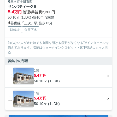
三次市十日市西
サンパティークＢ
5.4
万円
管理/共益費2,300円
50.10㎡ (1LDK) /築10年 /2階建
芸備線「三次」駅 徒歩12分
駐輪場
公共下水
知らない人が来た時でも玄関を開ける必要がなくなるTVインターホンを
備えております。収納はウォークインクロゼット・床下収納...
もっと見
る
募集中の部屋
1階
5.4万円
50.10㎡ (1LDK)
1階
5.4万円
50.10㎡ (1LDK)