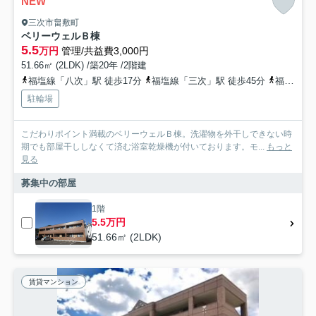
NEW
三次市畠敷町
ベリーウェルＢ棟
5.5
万円
管理/共益費3,000円
51.66㎡ (2LDK) /築20年 /2階建
福塩線「八次」駅 徒歩17分
福塩線「三次」駅 徒歩45分
福塩線「神杉」駅 徒歩55分
駐輪場
こだわりポイント満載のベリーウェルＢ棟。洗濯物を外干しできない時
期でも部屋干ししなくて済む浴室乾燥機が付いております。モ...
もっと
見る
募集中の部屋
1階
5.5万円
51.66㎡ (2LDK)
賃貸マンション