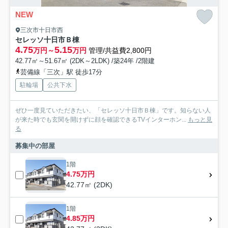
NEW
三次市十日市西
セレッソ十日市Ｂ棟
4.75
5.15
万円～
万円
管理/共益費2,800円
42.77㎡～51.67㎡ (2DK～2LDK) /築24年 /2階建
芸備線「三次」駅 徒歩17分
駐輪場
公共下水
ぜひ一度見ていただきたい、「セレッソ十日市Ｂ棟」です。知らない人
が来た時でも玄関を開けずに顔を確認できるTVインターホン...
もっと見
る
募集中の部屋
1階
4.75万円
42.77㎡ (2DK)
1階
4.85万円