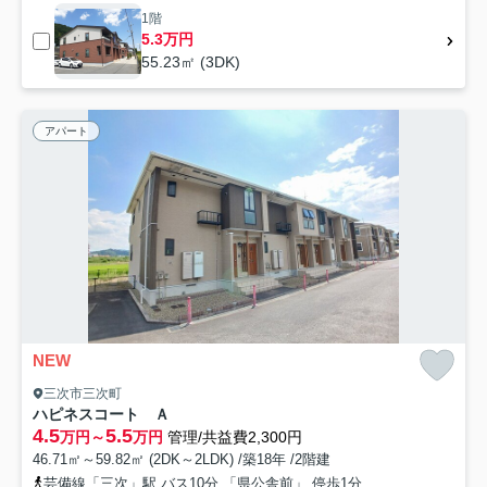
1階
5.3万円
55.23㎡ (3DK)
アパート
NEW
三次市三次町
ハピネスコート Ａ
4.5
5.5
万円～
万円
管理/共益費2,300円
46.71㎡～59.82㎡ (2DK～2LDK) /築18年 /2階建
芸備線「三次」駅 バス10分 「県公舎前」 停歩1分