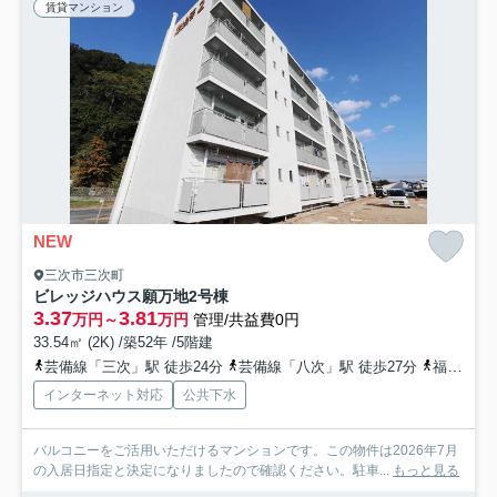
賃貸マンション
NEW
三次市三次町
ビレッジハウス願万地2号棟
3.37
3.81
万円～
万円
管理/共益費0円
33.54㎡ (2K) /築52年 /5階建
芸備線「三次」駅 徒歩24分
芸備線「八次」駅 徒歩27分
福塩線「三次」駅 バス14分 「促進住宅前（備北交通）」 停歩3分
インターネット対応
公共下水
バルコニーをご活用いただけるマンションです。この物件は2026年7月
の入居日指定と決定になりましたので確認ください。駐車...
もっと見る