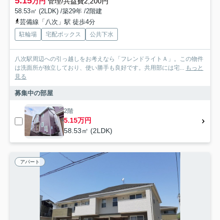
5.15
万円
管理/共益費2,200円
58.53㎡ (2LDK) /築29年 /2階建
芸備線「八次」駅 徒歩4分
駐輪場
宅配ボックス
公共下水
八次駅周辺への引っ越しをお考えなら「フレンドライトＡ」。この物件
は洗面所が独立しており、使い勝手も良好です。共用部には宅...
もっと
見る
募集中の部屋
2階
5.15万円
58.53㎡ (2LDK)
アパート