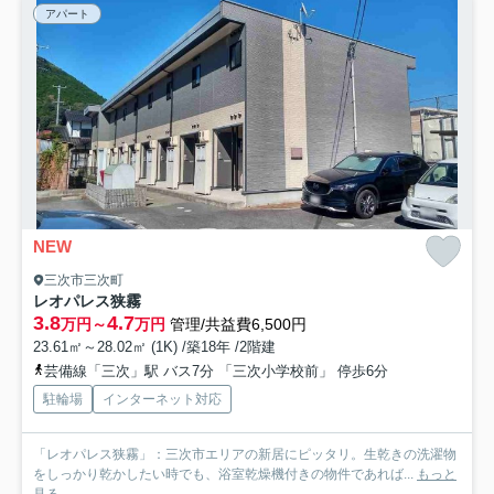
アパート
NEW
三次市三次町
レオパレス狭霧
3.8
4.7
万円～
万円
管理/共益費6,500円
23.61㎡～28.02㎡ (1K) /築18年 /2階建
芸備線「三次」駅 バス7分 「三次小学校前」 停歩6分
駐輪場
インターネット対応
「レオパレス狭霧」：三次市エリアの新居にピッタリ。生乾きの洗濯物
をしっかり乾かしたい時でも、浴室乾燥機付きの物件であれば...
もっと