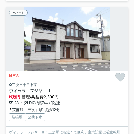
アパート
NEW
三次市十日市東
ヴィッラ・フジヤ Ⅱ
6
万円
管理/共益費2,300円
55.23㎡ (2LDK) /築7年 /2階建
芸備線「三次」駅 徒歩12分
駐輪場
公共下水
ヴィッラ・フジヤ Ⅱ：三次駅にも近くて便利。室内設備は浴室乾燥