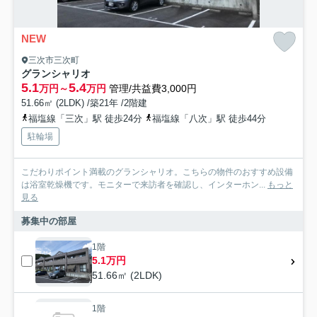
NEW
三次市三次町
グランシャリオ
5.1
5.4
万円～
万円
管理/共益費3,000円
51.66㎡ (2LDK) /築21年 /2階建
福塩線「三次」駅 徒歩24分
福塩線「八次」駅 徒歩44分
駐輪場
こだわりポイント満載のグランシャリオ。こちらの物件のおすすめ設備
は浴室乾燥機です。モニターで来訪者を確認し、インターホン...
もっと
見る
募集中の部屋
1階
5.1万円
51.66㎡ (2LDK)
1階