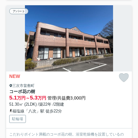
アパート
NEW
三次市畠敷町
コーポ花の樹
5.1
5.3
万円～
万円
管理/共益費3,000円
51.30㎡ (2LDK) /築22年 /2階建
福塩線「八次」駅 徒歩22分
駐輪場
こだわりポイント満載のコーポ花の樹。浴室乾燥機を設置しているの