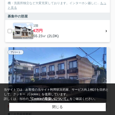
機・洗面所独立など大変充実しております。インターホン越しに...
もっ
と見る
募集中の部屋
1階
6万円
55.23㎡ (2LDK)
アパート
当サイトでは、お客様の当サイト利用状況把握、サービス向上検討を目的と
して、クッキー（Cookie）を使用しています。
詳しくは、当社の
「Cookieの取扱いについて」
をご確認ください。
NEW
閉じる
三次市南畑敷町