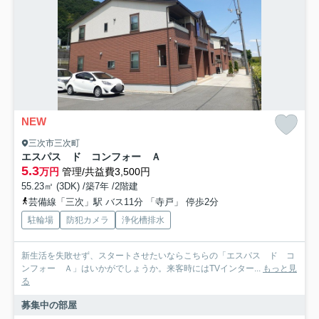
NEW
三次市三次町
エスパス ド コンフォー Ａ
5.3
万円
管理/共益費3,500円
55.23㎡ (3DK) /築7年 /2階建
芸備線「三次」駅 バス11分 「寺戸」 停歩2分
駐輪場
防犯カメラ
浄化槽排水
新生活を失敗せず、スタートさせたいならこちらの「エスパス ド コ
ンフォー Ａ」はいかがでしょうか。来客時にはTVインター...
もっと見
る
募集中の部屋