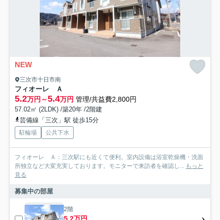
NEW
三次市十日市南
フィオーレ Ａ
5.2
5.4
万円～
万円
管理/共益費2,800円
57.02㎡ (2LDK) /築20年 /2階建
芸備線「三次」駅 徒歩15分
駐輪場
公共下水
フィオーレ Ａ：三次駅にも近くて便利。室内設備は浴室乾燥機・洗面
所独立など大変充実しております。モニターで来訪者を確認し...
もっと
見る
募集中の部屋
2階
5.2万円