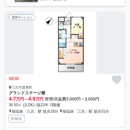
賃貸マンション
NEW
三次市畠敷町
グランドステージ雅
4.7
4.9
万円～
万円
管理/共益費3,000円～3,500円
36.00㎡ (1LDK) /築22年 /3階建
福塩線「八次」駅 徒歩25分
福塩線「三次」駅 徒歩31分
駐輪場