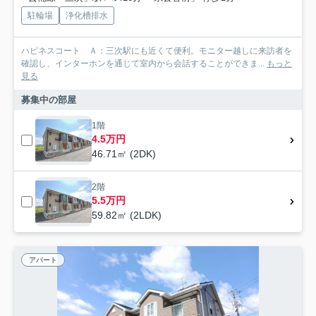
駐輪場
浄化槽排水
ハピネスコート Ａ：三次駅にも近くて便利。モニター越しに来訪者を
確認し、インターホンを通じて室内から会話することができま...
もっと
見る
募集中の部屋
1階
4.5万円
46.71㎡ (2DK)
2階
5.5万円
59.82㎡ (2LDK)
アパート