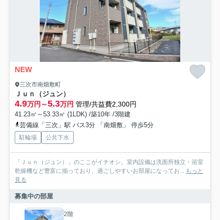
NEW
三次市南畑敷町
Ｊｕｎ（ジュン）
4.9
5.3
万円～
万円
管理/共益費2,300円
41.23㎡～53.33㎡ (1LDK) /築10年 /3階建
芸備線「三次」駅 バス3分 「南畑敷」 停歩5分
駐輪場
公共下水
「Ｊｕｎ（ジュン）」のここがイチオシ。室内設備は洗面所独立・浴室
乾燥機など豊富に揃っており、過ごしやすいお部屋になってお...
もっと
見る
募集中の部屋
2階