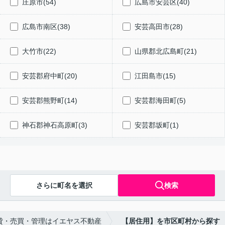
庄原市(54)
広島市安芸区(40)
広島市南区(38)
安芸高田市(28)
大竹市(22)
山県郡北広島町(21)
安芸郡府中町(20)
江田島市(15)
安芸郡熊野町(14)
安芸郡海田町(5)
神石郡神石高原町(3)
安芸郡坂町(1)
さらに町名を選択
検索
貸・売買・管理はイエヤス不動産
【居住用】を市区町村から探す