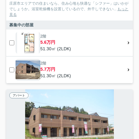
庄原市エリアでの住まいなら、住み心地も快適な「シファー」はいかが
でしょうか。浴室乾燥機を設置しているので、外干しできない...
もっと
見る
募集中の部屋
2階
5.6万円
51.30㎡ (2LDK)
2階
5.7万円
51.30㎡ (2LDK)
アパート