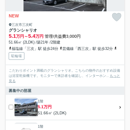
NEW
三次市三次町
グランシャリオ
5.1
5.4
万円～
万円
管理/共益費3,000円
51.66㎡ (2LDK) /築21年 /2階建
福塩線「三次」駅 徒歩24分
芸備線「西三次」駅 徒歩32分
福塩線
駐輪場
こだわりポイント満載のグランシャリオ。こちらの物件のおすすめ設備
は浴室乾燥機です。モニターで来訪者を確認し、インターホン...
もっと
見る
募集中の部屋
1階
5.1万円
51.66㎡ (2LDK)
1階