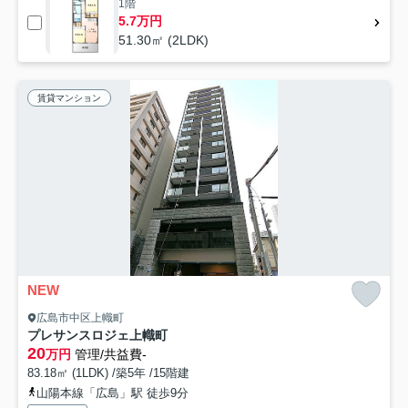
1階
5.7万円
51.30㎡ (2LDK)
賃貸マンション
NEW
広島市中区上幟町
プレサンスロジェ上幟町
20
万円
管理/共益費-
83.18㎡ (1LDK) /築5年 /15階建
山陽本線「広島」駅 徒歩9分