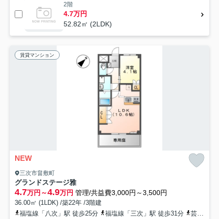
2階
4.7万円
52.82㎡ (2LDK)
賃貸マンション
NEW
三次市畠敷町
グランドステージ雅
4.7
4.9
万円～
万円
管理/共益費3,000円～3,500円
36.00㎡ (1LDK) /築22年 /3階建
福塩線「八次」駅 徒歩25分
福塩線「三次」駅 徒歩31分
芸備線「西三次」駅 徒歩50分