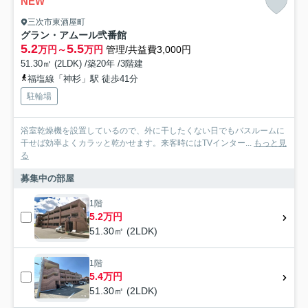
NEW
三次市東酒屋町
グラン・アムール弐番館
5.2
5.5
万円～
万円
管理/共益費3,000円
51.30㎡ (2LDK) /築20年 /3階建
福塩線「神杉」駅 徒歩41分
駐輪場
浴室乾燥機を設置しているので、外に干したくない日でもバスルームに
干せば効率よくカラッと乾かせます。来客時にはTVインター...
もっと見
る
募集中の部屋
1階
5.2万円
51.30㎡ (2LDK)
1階
5.4万円
51.30㎡ (2LDK)