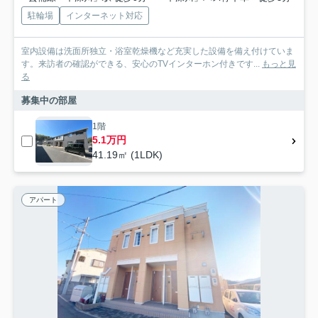
駐輪場
インターネット対応
室内設備は洗面所独立・浴室乾燥機など充実した設備を備え付けていま
す。来訪者の確認ができる、安心のTVインターホン付きです...
もっと見
る
募集中の部屋
1階
5.1万円
41.19㎡ (1LDK)
アパート