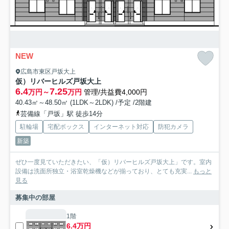
NEW
広島市東区戸坂大上
仮）リバーヒルズ戸坂大上
6.4
7.25
万円～
万円
管理/共益費4,000円
40.43㎡～48.50㎡ (1LDK～2LDK) /予定 /2階建
芸備線「戸坂」駅 徒歩14分
駐輪場
宅配ボックス
インターネット対応
防犯カメラ
新築
ぜひ一度見ていただきたい、「仮）リバーヒルズ戸坂大上」です。室内
設備は洗面所独立・浴室乾燥機などが揃っており、とても充実...
もっと
見る
募集中の部屋
1階
6.4万円