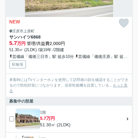
NEW
庄原市上原町
サンハイツ6868
5.7
万円
管理/共益費2,000円
51.30㎡ (2LDK) /築19年 /2階建
芸備線「備後三日市」駅 徒歩10分
芸備線「備後庄原」駅 徒歩21分
駐輪場
来客時にはTVインターホンを使用して訪問者の顔を確認することができ
るので防犯対策につながります。浴室乾燥機を設置している...
もっと見
る
募集中の部屋
1階
5.7万円
51.30㎡ (2LDK)