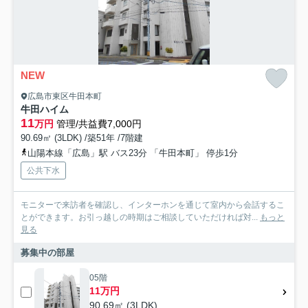
NEW
広島市東区牛田本町
牛田ハイム
11
万円
管理/共益費7,000円
90.69㎡ (3LDK) /築51年 /7階建
山陽本線「広島」駅 バス23分 「牛田本町」 停歩1分
公共下水
モニターで来訪者を確認し、インターホンを通じて室内から会話するこ
とができます。お引っ越しの時期はご相談していただければ対...
もっと
見る
募集中の部屋
05階
11万円
90.69㎡ (3LDK)