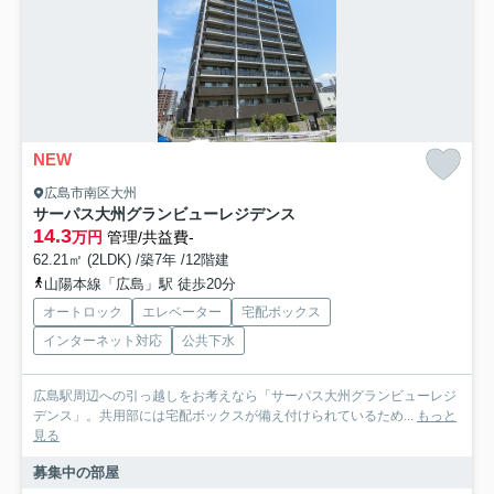
NEW
広島市南区大州
サーパス大州グランビューレジデンス
14.3
万円
管理/共益費-
62.21㎡ (2LDK) /築7年 /12階建
山陽本線「広島」駅 徒歩20分
オートロック
エレベーター
宅配ボックス
インターネット対応
公共下水
広島駅周辺への引っ越しをお考えなら「サーパス大州グランビューレジ
デンス」。共用部には宅配ボックスが備え付けられているため...
もっと
見る
募集中の部屋