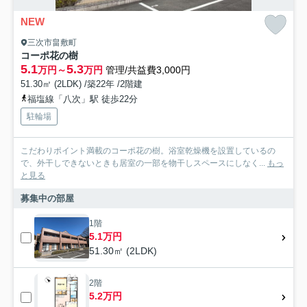
NEW
三次市畠敷町
コーポ花の樹
5.1
5.3
万円～
万円
管理/共益費3,000円
51.30㎡ (2LDK) /築22年 /2階建
福塩線「八次」駅 徒歩22分
駐輪場
こだわりポイント満載のコーポ花の樹。浴室乾燥機を設置しているの
で、外干しできないときも居室の一部を物干しスペースにしなく...
もっ
と見る
募集中の部屋
1階
5.1万円
51.30㎡ (2LDK)
2階
5.2万円