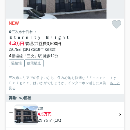
NEW
三次市十日市中
Ｅｔｅｒｎｉｔｙ Ｂｒｉｇｈｔ
4.3
万円
管理/共益費3,500円
29.75㎡ (1K) /築18年 /2階建
福塩線「三次」駅 徒歩12分
駐輪場
耐震構造
三次市エリアでの住まいなら、住み心地も快適な「Ｅｔｅｒｎｉｔｙ
Ｂｒｉｇｈｔ」はいかがでしょうか。インターホン越しに来訪...
もっと
見る
募集中の部屋
2階
4.3万円
29.75㎡ (1K)