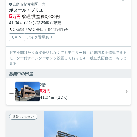
広島市安佐南区川内
ボヌール・プリエ
5
万円
管理/共益費3,000円
41.04㎡ (2DK) /築23年 /2階建
芸備線「安芸矢口」駅 徒歩17分
CATV
バイク置場あり
ドアを開けたり直接会話しなくてもモニター越しに来訪者を確認できる
モニター付きインターホンを設置しております。独立洗面台は...
もっと
見る
募集中の部屋
2階
5万円
41.04㎡ (2DK)
賃貸マンション