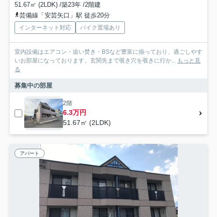
51.67㎡ (2LDK) /築23年 /2階建
芸備線「安芸矢口」駅 徒歩20分
インターネット対応
バイク置場あり
室内設備はエアコン・追い焚き・BSなど豊富に揃っており、過ごしやす
いお部屋になっております。玄関先まで覗き穴を覗きに行か...
もっと見
る
募集中の部屋
2階
6.3万円
51.67㎡ (2LDK)
アパート