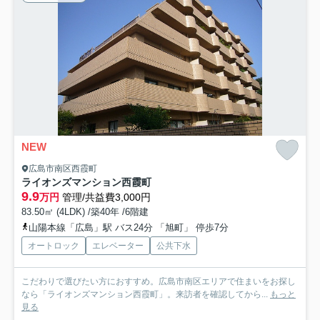
NEW
広島市南区西霞町
ライオンズマンション西霞町
9.9
万円
管理/共益費3,000円
83.50㎡ (4LDK) /築40年 /6階建
山陽本線「広島」駅 バス24分 「旭町」 停歩7分
オートロック
エレベーター
公共下水
こだわりで選びたい方におすすめ。広島市南区エリアで住まいをお探し
なら「ライオンズマンション西霞町」。来訪者を確認してから...
もっと
見る