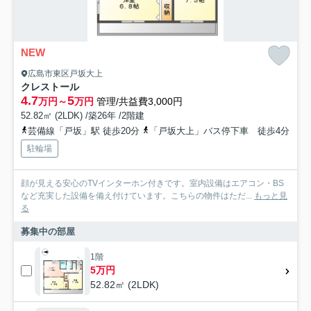
NEW
広島市東区戸坂大上
クレストール
4.7
5
万円～
万円
管理/共益費3,000円
52.82㎡ (2LDK) /築26年 /2階建
芸備線「戸坂」駅 徒歩20分
「戸坂大上」バス停下車 徒歩4分
駐輪場
顔が見える安心のTVインターホン付きです。室内設備はエアコン・BS
など充実した設備を備え付けています。こちらの物件はただ...
もっと見
る
募集中の部屋
1階
5万円
52.82㎡ (2LDK)