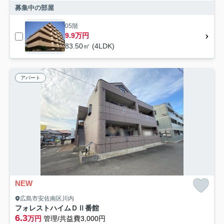
募集中の部屋
05階
9.9万円
83.50㎡ (4LDK)
アパート
NEW
広島市安佐南区川内
フォレストハイムＤⅡ番館
6.3
万円
管理/共益費3,000円