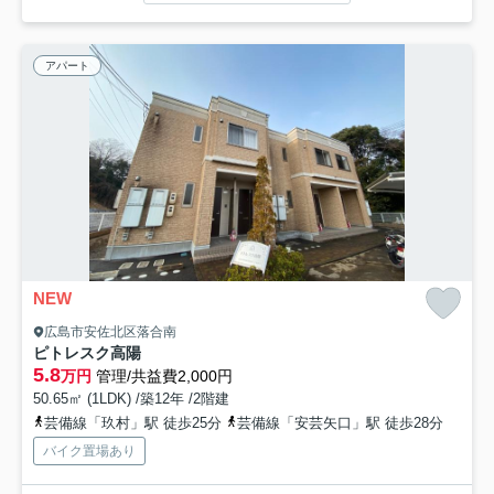
アパート
NEW
広島市安佐北区落合南
ピトレスク高陽
5.8
万円
管理/共益費2,000円
50.65㎡ (1LDK) /築12年 /2階建
芸備線「玖村」駅 徒歩25分
芸備線「安芸矢口」駅 徒歩28分
バイク置場あり