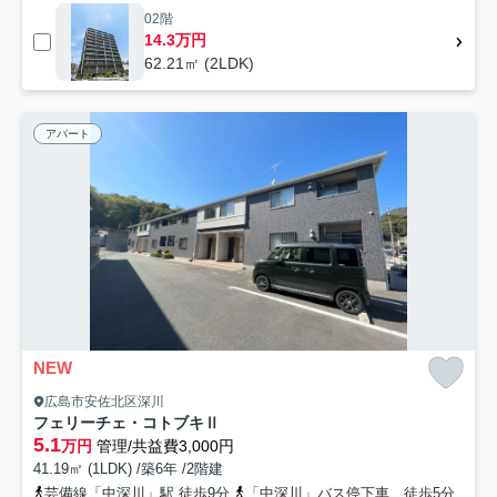
02階
14.3万円
62.21㎡ (2LDK)
アパート
NEW
広島市安佐北区深川
フェリーチェ・コトブキⅡ
5.1
万円
管理/共益費3,000円
41.19㎡ (1LDK) /築6年 /2階建
芸備線「中深川」駅 徒歩9分
「中深川」バス停下車 徒歩5分