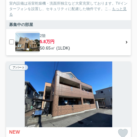
室内設備は浴室乾燥機・洗面所独立など大変充実しております。TVイン
ターフォンを設置し、セキュリティに配慮した物件です。こ...
もっと見
る
募集中の部屋
2階
5.8万円
50.65㎡ (1LDK)
アパート
NEW