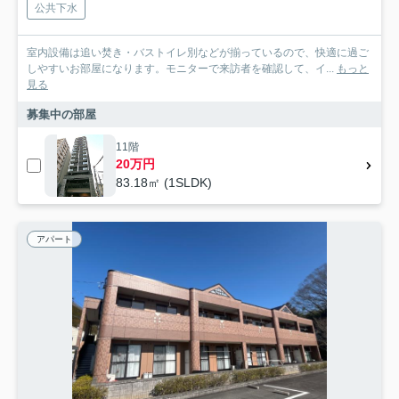
公共下水
室内設備は追い焚き・バストイレ別などが揃っているので、快適に過ご
しやすいお部屋になります。モニターで来訪者を確認して、イ...
もっと
見る
募集中の部屋
11階
20万円
83.18㎡ (1SLDK)
アパート