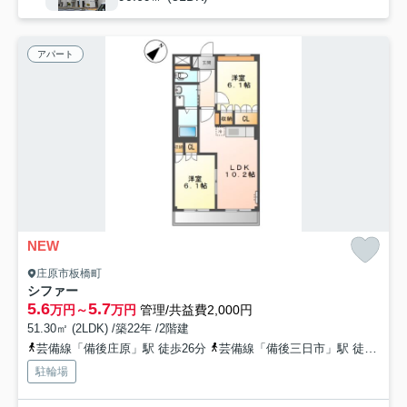
アパート
NEW
庄原市板橋町
シファー
5.6
5.7
万円～
万円
管理/共益費2,000円
51.30㎡ (2LDK) /築22年 /2階建
芸備線「備後庄原」駅 徒歩26分
芸備線「備後三日市」駅 徒歩29分
駐輪場