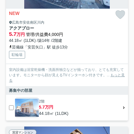
NEW
広島市安佐南区川内
アクアブロー
5.7
万円
管理/共益費4,000円
44.18㎡ (1LDK) /築14年 /2階建
芸備線「安芸矢口」駅 徒歩13分
駐輪場
室内設備は浴室乾燥機・洗面所独立などが揃っており、とても充実して
います。モニターから顔が見えるTVインターホン付きです。...
もっと見
る
募集中の部屋
2階
5.7万円
44.18㎡ (1LDK)
賃貸マンション