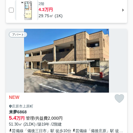
2階
4.3万円
29.75㎡ (1K)
アパート
NEW
庄原市上原町
来夢6868
5.4
万円
管理/共益費2,000円
51.30㎡ (2LDK) /築19年 /2階建
芸備線「備後三日市」駅 徒歩10分
芸備線「備後庄原」駅 徒歩21分