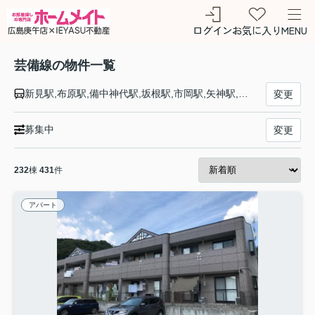
ログイン
お気に入り
MENU
芸備線の物件一覧
新見駅,布原駅,備中神代駅,坂根駅,市岡駅,矢神駅,野馳駅,東城駅,備後八幡駅,内名駅,小奴可駅,道後山駅,備後落合駅,比婆山駅,備後西城駅,平子駅,高駅,備後庄原駅,備後三日市駅,七塚駅,山ノ内駅,下和知駅,塩町駅,神杉駅,八次駅,三次駅,西三次駅,志和地駅,上川立駅,甲立駅,吉田口駅,向原駅,井原市駅,志和口駅,上三田駅,中三田駅,白木山駅,狩留家駅,上深川駅,中深川駅,下深川駅,玖村駅,安芸矢口駅,戸坂駅,矢賀駅,広島駅
変更
募集中
変更
232
棟
431
件
アパート