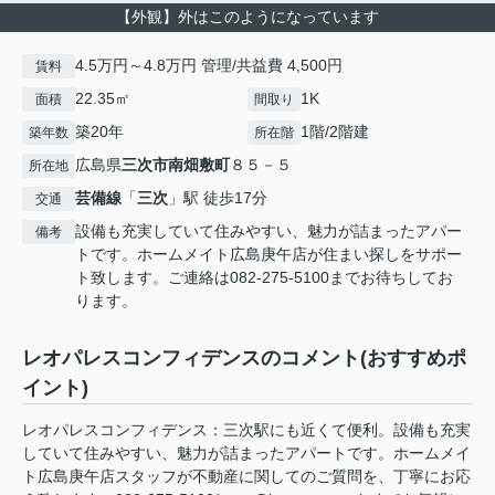
【外観】外はこのようになっています
4.5万円～4.8万円 管理/共益費 4,500円
賃料
22.35㎡
1K
面積
間取り
築20年
1階/2階建
築年数
所在階
広島県
三次市
南畑敷町
８５－５
所在地
芸備線
「
三次
」駅 徒歩17分
交通
設備も充実していて住みやすい、魅力が詰まったアパー
備考
トです。ホームメイト広島庚午店が住まい探しをサポー
ト致します。ご連絡は082-275-5100までお待ちしてお
ります。
レオパレスコンフィデンスのコメント(おすすめポ
イント)
レオパレスコンフィデンス：三次駅にも近くて便利。設備も充実
していて住みやすい、魅力が詰まったアパートです。ホームメイ
ト広島庚午店スタッフが不動産に関してのご質問を、丁寧にお応