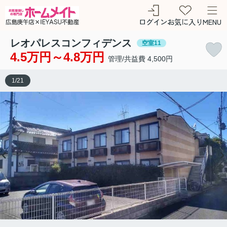
ログイン
お気に入り
MENU
レオパレスコンフィデンス
空室11
4.5万円～4.8万円
管理/共益費 4,500円
1
/
21