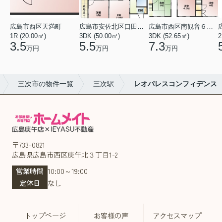
広島市西区天満町
広島市安佐北区口田１丁目
広島市西区南観音６丁目
1R (20.00㎡)
3DK (50.00㎡)
3DK (52.65㎡)
2
3.5
5.5
7.3
万円
万円
万円
三次市の物件一覧
三次駅
レオパレスコンフィデンス
〒733-0821
広島県広島市西区庚午北３丁目1-2
営業時間
10:00～19:00
定休日
なし
トップページ
お客様の声
アクセスマップ