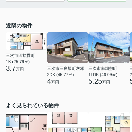
近隣の物件
三次市四拾貫町
1K (25.79㎡)
3.7
三次市三良坂町灰塚
三次市南畑敷町
万円
2DK (45.77㎡)
1LDK (46.09㎡)
2
4
5.25
万円
万円
よく見られている物件