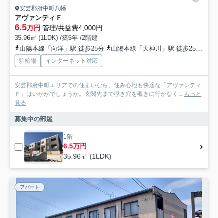
安芸郡府中町八幡
アヴァンティＦ
6.5
万円
管理/共益費4,000円
35.96㎡ (1LDK) /築5年 /2階建
山陽本線「向洋」駅 徒歩25分
山陽本線「天神川」駅 徒歩25分
山
駐輪場
インターネット対応
安芸郡府中町エリアでの住まいなら、住み心地も快適な「アヴァンティ
Ｆ」はいかがでしょうか。玄関先まで覗き穴を覗きに行かなく...
もっと
見る
募集中の部屋
1階
6.5万円
35.96㎡ (1LDK)
アパート