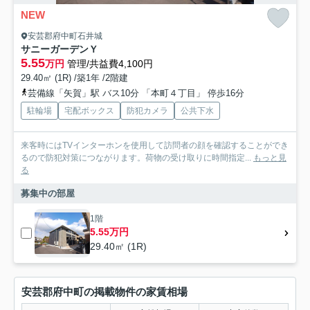
NEW
安芸郡府中町石井城
サニーガーデンＹ
5.55
万円
管理/共益費4,100円
29.40㎡ (1R) /築1年 /2階建
芸備線「矢賀」駅 バス10分 「本町４丁目」 停歩16分
駐輪場
宅配ボックス
防犯カメラ
公共下水
来客時にはTVインターホンを使用して訪問者の顔を確認することができ
るので防犯対策につながります。荷物の受け取りに時間指定...
もっと見
る
募集中の部屋
1階
5.55万円
29.40㎡ (1R)
安芸郡府中町の掲載物件の家賃相場