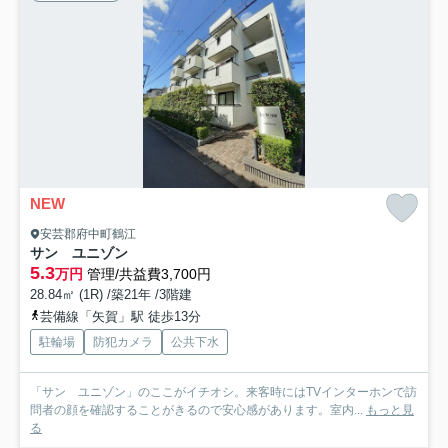
NEW
安芸郡府中町鶴江
サン ユニゾン
5.3
万円
管理/共益費3,700円
28.84㎡ (1R) /築21年 /3階建
芸備線「矢賀」駅 徒歩13分
駐輪場
防犯カメラ
公共下水
「サン ユニゾン」のここがイチオシ。来客時にはTVインターホンで訪
問者の顔を確認することがきるので安心感があります。室内...
もっと見
る