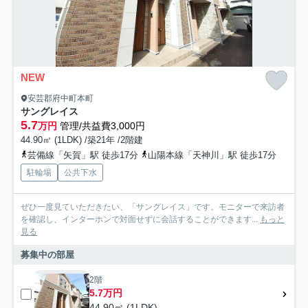
NEW
安芸郡府中町本町
サングレイス
5.7
万円
管理/共益費3,000円
44.90㎡ (1LDK) /築21年 /2階建
芸備線「矢賀」駅 徒歩17分
山陽本線「天神川」駅 徒歩17分
駐輪場
公共下水
ぜひ一度見ていただきたい、「サングレイス」です。モニターで来訪者
を確認し、インターホンで対面せずに会話することができます...
もっと
見る
募集中の部屋
2階
5.7万円
44.90㎡ (1LDK)