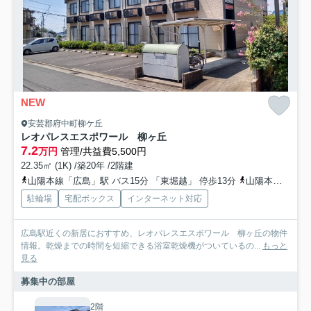
NEW
安芸郡府中町柳ケ丘
レオパレスエスポワール 柳ヶ丘
7.2
万円
管理/共益費5,500円
22.35㎡ (1K) /築20年 /2階建
山陽本線「広島」駅 バス15分 「東堀越」 停歩13分
山陽本線「向洋」駅 徒歩27分
駐輪場
宅配ボックス
インターネット対応
広島駅近くの新居におすすめ、レオパレスエスポワール 柳ヶ丘の物件
情報。乾燥までの時間を短縮できる浴室乾燥機がついているの...
もっと
見る
募集中の部屋
2階