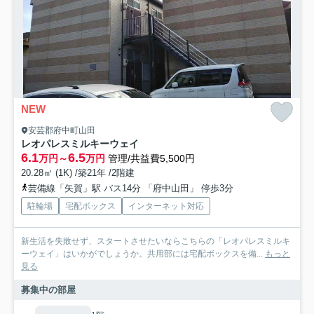
NEW
安芸郡府中町山田
レオパレスミルキーウェイ
6.1
6.5
万円～
万円
管理/共益費5,500円
20.28㎡ (1K) /築21年 /2階建
芸備線「矢賀」駅 バス14分 「府中山田」 停歩3分
駐輪場
宅配ボックス
インターネット対応
新生活を失敗せず、スタートさせたいならこちらの「レオパレスミルキ
ーウェイ」はいかがでしょうか。共用部には宅配ボックスを備...
もっと
見る
募集中の部屋