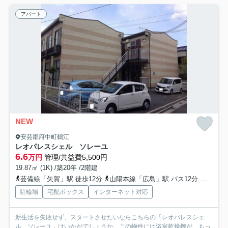
アパート
NEW
安芸郡府中町鶴江
レオパレスシェル ソレーユ
6.6
万円
管理/共益費5,500円
19.87㎡ (1K) /築20年 /2階建
芸備線「矢賀」駅 徒歩12分
山陽本線「広島」駅 バス12分 「矢賀駅入口」 停歩10分
駐輪場
宅配ボックス
インターネット対応
新生活を失敗せず、スタートさせたいならこちらの「レオパレスシェ
ル ソレーユ」はいかがでしょうか。この物件には浴室乾燥機が...
もっ