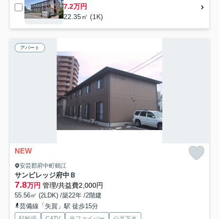
7.2万円
22.35㎡ (1K)
アパート
NEW
安芸郡府中町鶴江
サンビレッジ府中Ｂ
7.8
万円
管理/共益費2,000円
55.56㎡ (2LDK) /築22年 /2階建
芸備線「矢賀」駅 徒歩15分
駐輪場
CATV
光ファイバー
公共下水