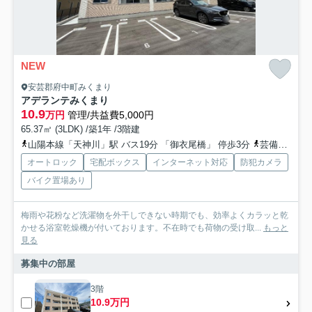
NEW
安芸郡府中町みくまり
アデランテみくまり
10.9
万円
管理/共益費5,000円
65.37㎡ (3LDK) /築1年 /3階建
山陽本線「天神川」駅 バス19分 「御衣尾橋」 停歩3分
芸備線「矢賀」駅 バス22分 「御衣尾橋」 停歩3分
オートロック
宅配ボックス
インターネット対応
防犯カメラ
バイク置場あり
梅雨や花粉など洗濯物を外干しできない時期でも、効率よくカラッと乾
かせる浴室乾燥機が付いております。不在時でも荷物の受け取...
もっと
見る
募集中の部屋
3階
10.9万円