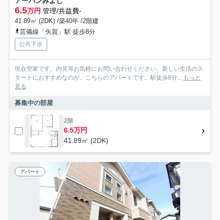
アーバンみよし
6.5
万円
管理/共益費-
41.89㎡ (2DK) /築40年 /2階建
芸備線「矢賀」駅 徒歩8分
公共下水
現在空家です。内見等お気軽にお問い合わせください。新しい生活のス
タートにおすすめなのが、こちらのアパートです。駅徒歩8分...
もっと
見る
募集中の部屋
2階
6.5万円
41.89㎡ (2DK)
アパート