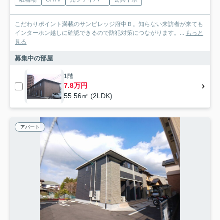
こだわりポイント満載のサンビレッジ府中Ｂ。知らない来訪者が来ても
インターホン越しに確認できるので防犯対策につながります。...
もっと
見る
募集中の部屋
1階
7.8万円
55.56㎡ (2LDK)
アパート