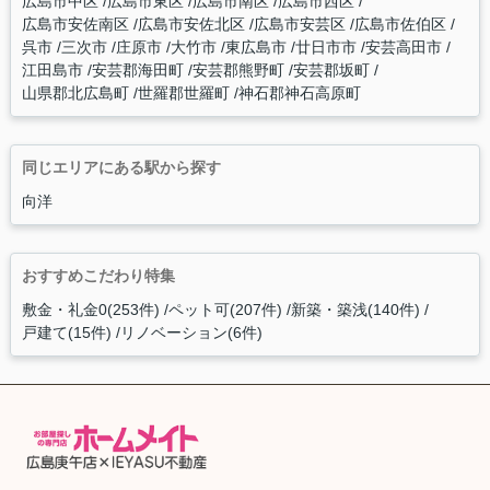
広島市中区
広島市東区
広島市南区
広島市西区
広島市安佐南区
広島市安佐北区
広島市安芸区
広島市佐伯区
呉市
三次市
庄原市
大竹市
東広島市
廿日市市
安芸高田市
江田島市
安芸郡海田町
安芸郡熊野町
安芸郡坂町
山県郡北広島町
世羅郡世羅町
神石郡神石高原町
同じエリアにある駅から探す
向洋
おすすめこだわり特集
敷金・礼金0(253件)
ペット可(207件)
新築・築浅(140件)
戸建て(15件)
リノベーション(6件)