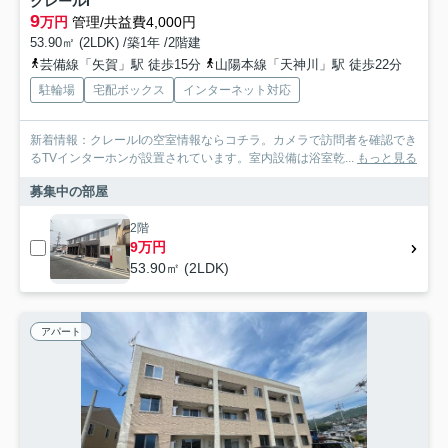
クレールI
9
万円
管理/共益費4,000円
53.90㎡ (2LDK) /築1年 /2階建
芸備線「矢賀」駅 徒歩15分
山陽本線「天神川」駅 徒歩22分
駐輪場
宅配ボックス
インターネット対応
新着情報：クレールIの空室情報ならコチラ。カメラで訪問者を確認でき
るTVインターホンが設置されています。室内設備は浴室乾...
もっと見る
募集中の部屋
2階
9万円
53.90㎡ (2LDK)
アパート