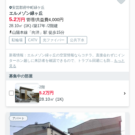
安芸郡府中町緑ケ丘
エルメゾン緑ヶ丘
5.2
万円
管理/共益費4,000円
28.10㎡ (1K) /築17年 /2階建
山陽本線「向洋」駅 徒歩15分
駐輪場
CATV
光ファイバー
公共下水
新着情報：エルメゾン緑ヶ丘の空室情報ならコチラ。直接会わずにイン
ターホン越しに来訪者を確認できるので、トラブル回避にも防...
もっと
見る
募集中の部屋
2階
5.2万円
28.10㎡ (1K)
アパート