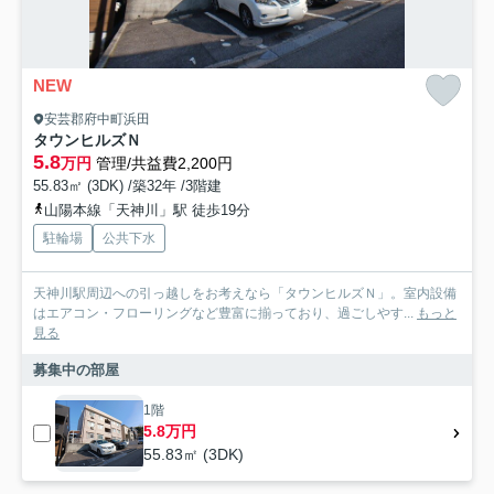
NEW
安芸郡府中町浜田
タウンヒルズＮ
5.8
万円
管理/共益費2,200円
55.83㎡ (3DK) /築32年 /3階建
山陽本線「天神川」駅 徒歩19分
駐輪場
公共下水
天神川駅周辺への引っ越しをお考えなら「タウンヒルズＮ」。室内設備
はエアコン・フローリングなど豊富に揃っており、過ごしやす...
もっと
見る
募集中の部屋
1階
5.8万円
55.83㎡ (3DK)