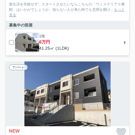
新生活を失敗せず、スタートさせたいならこちらの「ウィステリアⅡ番
館」はいかがでしょうか。知らない人が来た時でも玄関を開け...
もっと
見る
募集中の部屋
1階
6万円
41.25㎡ (1LDK)
アパート
NEW