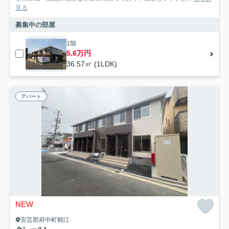
見る
募集中の部屋
1階
5.6万円
36.57㎡ (1LDK)
アパート
NEW
安芸郡府中町鶴江