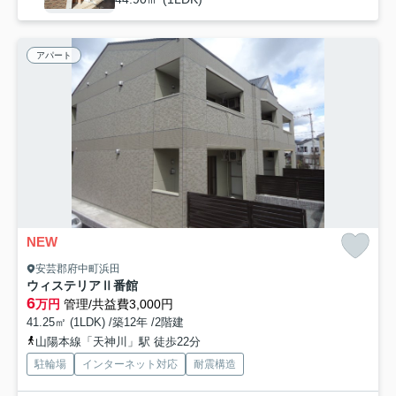
アパート
NEW
安芸郡府中町浜田
ウィステリアⅡ番館
6
万円
管理/共益費3,000円
41.25㎡ (1LDK) /築12年 /2階建
山陽本線「天神川」駅 徒歩22分
駐輪場
インターネット対応
耐震構造