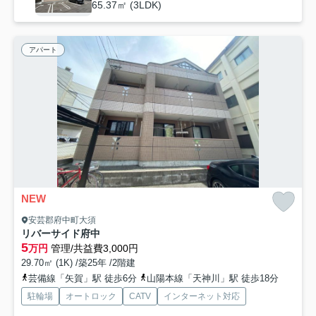
65.37㎡ (3LDK)
アパート
NEW
安芸郡府中町大須
リバーサイド府中
5
万円
管理/共益費3,000円
29.70㎡ (1K) /築25年 /2階建
芸備線「矢賀」駅 徒歩6分
山陽本線「天神川」駅 徒歩18分
駐輪場
オートロック
CATV
インターネット対応