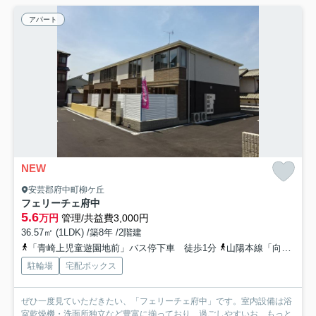
アパート
NEW
安芸郡府中町柳ケ丘
フェリーチェ府中
5.6
万円
管理/共益費3,000円
36.57㎡ (1LDK) /築8年 /2階建
「青崎上児童遊園地前」バス停下車 徒歩1分
山陽本線「向洋」駅 徒歩19分
駐輪場
宅配ボックス
ぜひ一度見ていただきたい、「フェリーチェ府中」です。室内設備は浴
室乾燥機・洗面所独立など豊富に揃っており、過ごしやすいお...
もっと