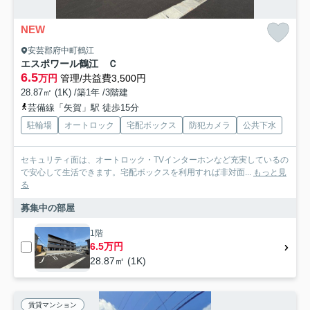
NEW
安芸郡府中町鶴江
エスポワール鶴江 Ｃ
6.5
万円
管理/共益費3,500円
28.87㎡ (1K) /築1年 /3階建
芸備線「矢賀」駅 徒歩15分
駐輪場
オートロック
宅配ボックス
防犯カメラ
公共下水
セキュリティ面は、オートロック・TVインターホンなど充実しているの
で安心して生活できます。宅配ボックスを利用すれば非対面...
もっと見
る
募集中の部屋
1階
6.5万円
28.87㎡ (1K)
賃貸マンション