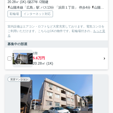
20.28㎡ (1K) /築27年 /2階建
山陽本線「広島」駅 バス13分 「浜田１丁目」 停歩4分
山陽本線「天神川」駅 徒歩14分
駐輪場
インターネット対応
室内設備はエアコン・ロフトなど大変充実しております。電気コンロを
ご利用いただけます。こちらは1Kの物件です。駐輪場付きの...
もっと見
る
募集中の部屋
1階
5.6万円
20.28㎡ (1K)
賃貸マンション