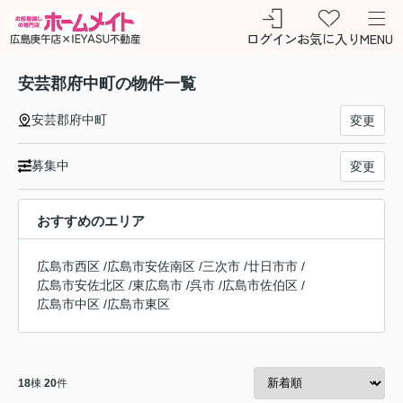
ログイン
お気に入り
MENU
安芸郡府中町の物件一覧
安芸郡府中町
変更
募集中
変更
おすすめのエリア
広島市西区
/
広島市安佐南区
/
三次市
/
廿日市市
/
広島市安佐北区
/
東広島市
/
呉市
/
広島市佐伯区
/
広島市中区
/
広島市東区
18
棟
20
件