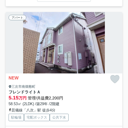
アパート
NEW
三次市南畑敷町
フレンドライトＡ
5.15
万円
管理/共益費2,200円
58.53㎡ (2LDK) /築29年 /2階建
芸備線「八次」駅 徒歩4分
駐輪場
宅配ボックス
公共下水