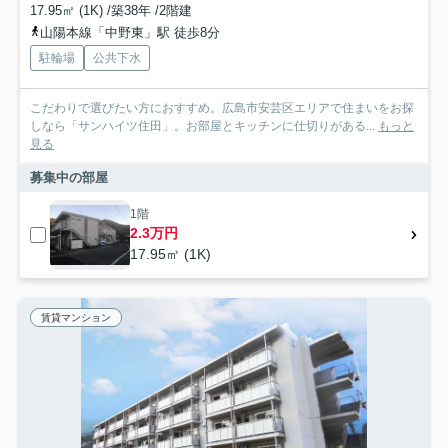
17.95㎡ (1K) /築38年 /2階建
山陽本線「中野東」駅 徒歩8分
駐輪場
公共下水
こだわりで選びたい方におすすめ。広島市安芸区エリアで住まいをお探
しなら「サンハイツ住田」。お部屋とキッチンに仕切りがある...
もっと
見る
募集中の部屋
1階
2.3万円
17.95㎡ (1K)
賃貸マンション