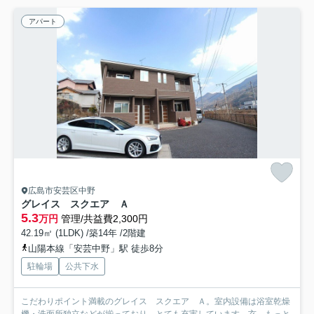
アパート
広島市安芸区中野
グレイス スクエア Ａ
5.3
万円
管理/共益費2,300円
42.19㎡ (1LDK) /築14年 /2階建
山陽本線「安芸中野」駅 徒歩8分
駐輪場
公共下水
こだわりポイント満載のグレイス スクエア Ａ。室内設備は浴室乾燥