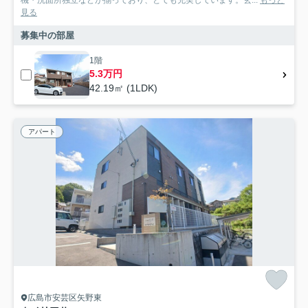
機・洗面所独立などが揃っており、とても充実しています。玄...
もっと
見る
募集中の部屋
1階
5.3万円
42.19㎡ (1LDK)
アパート
広島市安芸区矢野東