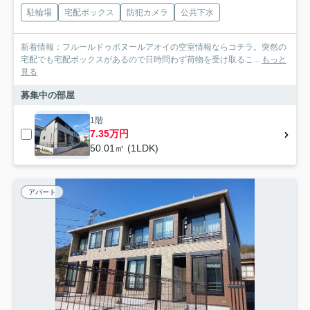
駐輪場
宅配ボックス
防犯カメラ
公共下水
新着情報：フルールドゥボヌールアオイの空室情報ならコチラ。突然の
宅配でも宅配ボックスがあるので日時問わず荷物を受け取るこ...
もっと
見る
募集中の部屋
1階
7.35万円
50.01㎡ (1LDK)
アパート