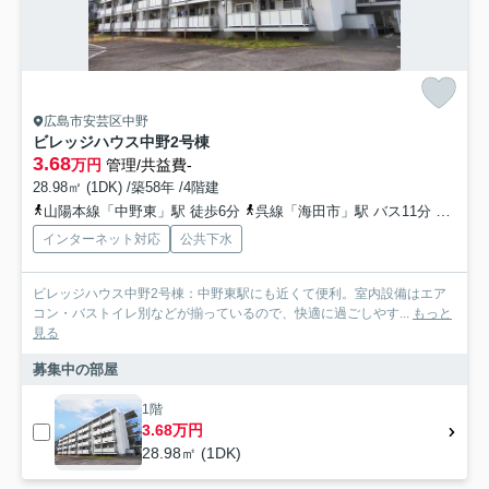
広島市安芸区中野
ビレッジハウス中野2号棟
3.68
万円
管理/共益費-
28.98㎡ (1DK) /築58年 /4階建
山陽本線「中野東」駅 徒歩6分
呉線「海田市」駅 バス11分 「平原橋（芸陽バス）」 停歩6分
インターネット対応
公共下水
ビレッジハウス中野2号棟：中野東駅にも近くて便利。室内設備はエア
コン・バストイレ別などが揃っているので、快適に過ごしやす...
もっと
見る
募集中の部屋
1階
3.68万円
28.98㎡ (1DK)