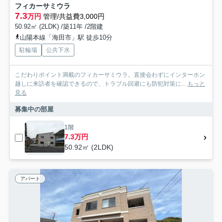
フィカーサミウラ
7.3
万円
管理/共益費3,000円
50.92㎡ (2LDK) /築11年 /2階建
山陽本線「海田市」駅 徒歩10分
駐輪場
公共下水
こだわりポイント満載のフィカーサミウラ。直接会わずにインターホン
越しに来訪者を確認できるので、トラブル回避にも防犯対策に...
もっと
見る
募集中の部屋
1階
7.3万円
50.92㎡ (2LDK)
アパート