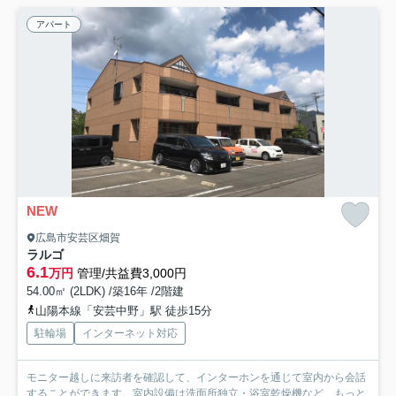
アパート
NEW
広島市安芸区畑賀
ラルゴ
6.1
万円
管理/共益費3,000円
54.00㎡ (2LDK) /築16年 /2階建
山陽本線「安芸中野」駅 徒歩15分
駐輪場
インターネット対応
モニター越しに来訪者を確認して、インターホンを通じて室内から会話
することができます。室内設備は洗面所独立・浴室乾燥機など...
もっと