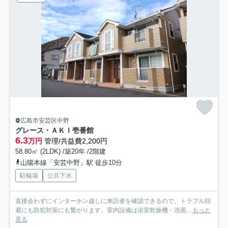
広島市安芸区中野
グレース・ＡＫＩ壱番館
6.3
万円
管理/共益費2,200円
58.80㎡ (2LDK) /築20年 /2階建
山陽本線「安芸中野」駅 徒歩10分
駐輪場
公共下水
直接会わずにインターホン越しに来訪者を確認できるので、トラブル回
避にも防犯対策にも繋がります。室内設備は浴室乾燥機・洗面...
もっと
見る