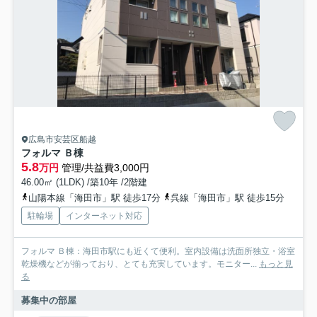
広島市安芸区船越
フォルマ Ｂ棟
5.8
万円
管理/共益費3,000円
46.00㎡ (1LDK) /築10年 /2階建
山陽本線「海田市」駅 徒歩17分
呉線「海田市」駅 徒歩15分
駐輪場
インターネット対応
フォルマ Ｂ棟：海田市駅にも近くて便利。室内設備は洗面所独立・浴室
乾燥機などが揃っており、とても充実しています。モニター...
もっと見
る
募集中の部屋