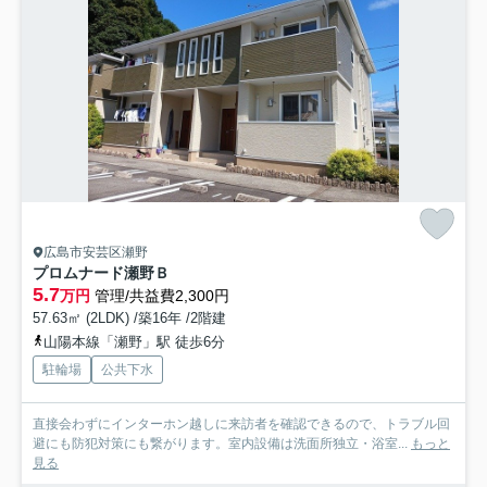
広島市安芸区瀬野
プロムナード瀬野Ｂ
5.7
万円
管理/共益費2,300円
57.63㎡ (2LDK) /築16年 /2階建
山陽本線「瀬野」駅 徒歩6分
駐輪場
公共下水
直接会わずにインターホン越しに来訪者を確認できるので、トラブル回
避にも防犯対策にも繋がります。室内設備は洗面所独立・浴室...
もっと
見る