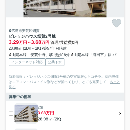
広島市安芸区畑賀
ビレッジハウス畑賀2号棟
3.29
3.68
万円～
万円
管理/共益費0円
28.98㎡ (1DK～2K) /築57年 /4階建
山陽本線「安芸中野」駅 徒歩15分
山陽本線「海田市」駅 バス14分 「影橋停（芸陽バス）」 停歩2分
インターネット対応
公共下水
新着情報：ビレッジハウス畑賀2号棟の空室情報ならコチラ。室内設備
はエアコン・バストイレ別などが揃っており、とても充実して...
もっと
見る
募集中の部屋
2階
3.68万円
28.98㎡ (2K)