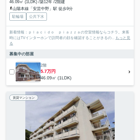
46.09㎡ (1LDK) /築12年 /2階建
山陽本線「安芸中野」駅 徒歩9分
駐輪場
公共下水
新着情報：ｐｌａｃｉｄｏ ｐｉａｚｚａの空室情報ならコチラ。来客
時にはTVインターホンで訪問者の顔を確認することがきるの...
もっと見
る
募集中の部屋
2階
5.7万円
46.09㎡ (1LDK)
賃貸マンション