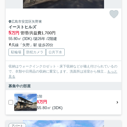
広島市安芸区矢野東
イーストヒルズ
5
万円
管理/共益費1,700円
55.80㎡ (3DK) /築26年 /2階建
呉線「矢野」駅 徒歩20分
駐輪場
防犯カメラ
公共下水
収納はウォークインクロゼット・床下収納などが備え付けられているの
で、衣類や日用品の収納に重宝します。洗面所は浴室から独立...
もっと
見る
募集中の部屋
1階
5万円
55.80㎡ (3DK)
アパート