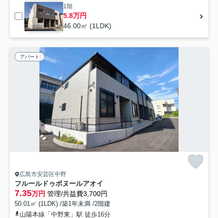
1階
5.8万円
46.00㎡ (1LDK)
アパート
広島市安芸区中野
フルールドゥボヌールアオイ
7.35
万円
管理/共益費3,700円
50.01㎡ (1LDK) /築1年未満 /2階建
山陽本線「中野東」駅 徒歩16分