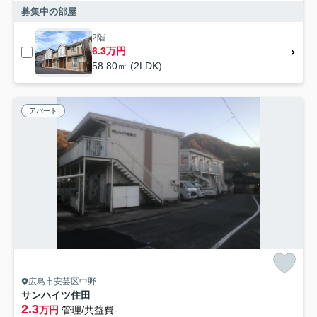
募集中の部屋
2階
6.3万円
58.80㎡ (2LDK)
アパート
広島市安芸区中野
サンハイツ住田
2.3
万円
管理/共益費-