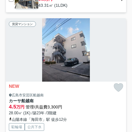
43.31㎡ (1LDK)
賃貸マンション
NEW
広島市安芸区船越南
カーサ船越南
4.5
万円
管理/共益費3,300円
28.00㎡ (1K) /築23年 /3階建
山陽本線「海田市」駅 徒歩12分
駐輪場
公共下水