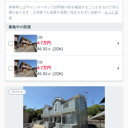
来客時にはTVインターホンで訪問者の顔を確認することがきるので安心
感があります。入浴後でも温度や湿度に悩まされずに化粧や...
もっと見
る
募集中の部屋
1階
4.7万円
46.92㎡ (2DK)
1階
4.7万円
45.82㎡ (2DK)
アパート