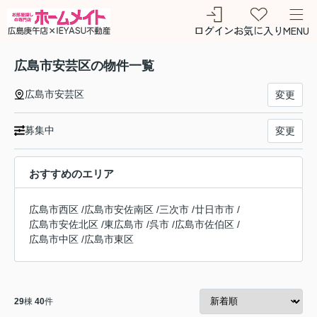
ログイン
お気に入り
MENU
広島市安芸区の物件一覧
広島市安芸区
変更
募集中
変更
おすすめのエリア
広島市西区
/
広島市安佐南区
/
三次市
/
廿日市市
/
広島市安佐北区
/
東広島市
/
呉市
/
広島市佐伯区
/
広島市中区
/
広島市東区
29
棟
40
件