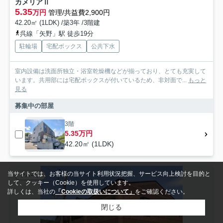
カメリアⅡ
5.35
万円
管理/共益費2,900円
42.20㎡ (1LDK) /築3年 /3階建
呉線「矢野」駅 徒歩19分
駐輪場
宅配ボックス
公共下水
室内設備は洗面所独立・浴室乾燥機などが揃っており、とても充実して
います。共用部には宅配ボックスが付いているため、非対面で...
もっと
見る
募集中の部屋
3階
5.35万円
42.20㎡ (1LDK)
当サイトでは、お客様の当サイト利用状況把握、サービス向上検討を目的と
アパート
して、クッキー（Cookie）を使用しています。
詳しくは、当社の
「Cookieの取扱いについて」
をご確認ください。
閉じる