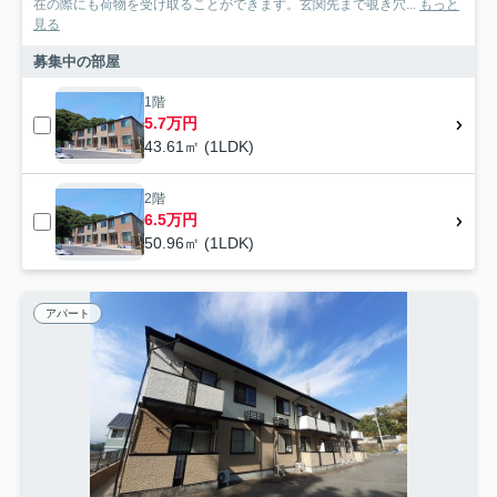
在の際にも荷物を受け取ることができます。玄関先まで覗き穴...
もっと
見る
募集中の部屋
1階
5.7万円
43.61㎡ (1LDK)
2階
6.5万円
50.96㎡ (1LDK)
アパート