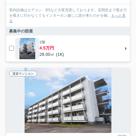
室内設備はエアコン・BSなど大変充実しております。玄関先まで覗き穴
を覗きに行かなくてもインターホン越しに誰が来たのかを確...
もっと見
る
募集中の部屋
1階
4.5万円
28.00㎡ (1K)
賃貸マンション