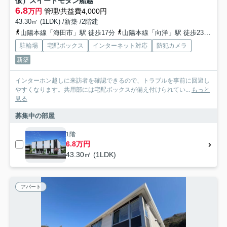
仮）スイートモダン船越
6.8
万円
管理/共益費4,000円
43.30㎡ (1LDK) /新築 /2階建
山陽本線「海田市」駅 徒歩17分
山陽本線「向洋」駅 徒歩23分
山
駐輪場
宅配ボックス
インターネット対応
防犯カメラ
新築
インターホン越しに来訪者を確認できるので、トラブルを事前に回避し
やすくなります。共用部には宅配ボックスが備え付けられてい...
もっと
見る
募集中の部屋
1階
6.8万円
43.30㎡ (1LDK)
アパート