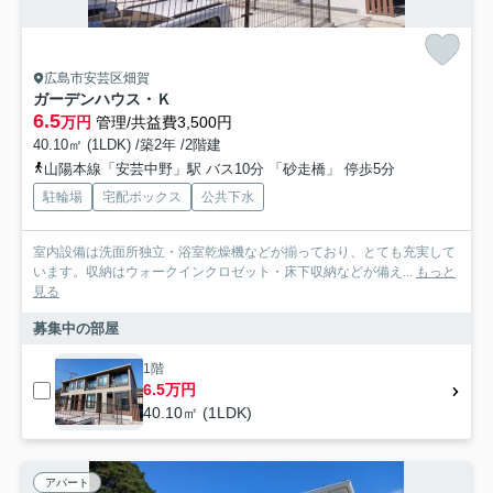
広島市安芸区畑賀
ガーデンハウス・Ｋ
6.5
万円
管理/共益費3,500円
40.10㎡ (1LDK) /築2年 /2階建
山陽本線「安芸中野」駅 バス10分 「砂走橋」 停歩5分
駐輪場
宅配ボックス
公共下水
室内設備は洗面所独立・浴室乾燥機などが揃っており、とても充実して
います。収納はウォークインクロゼット・床下収納などが備え...
もっと
見る
募集中の部屋
1階
6.5万円
40.10㎡ (1LDK)
アパート