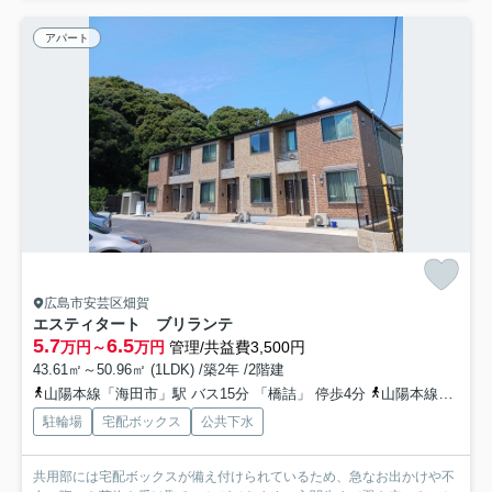
アパート
広島市安芸区畑賀
エスティタート ブリランテ
5.7
6.5
万円～
万円
管理/共益費3,500円
43.61㎡～50.96㎡ (1LDK) /築2年 /2階建
山陽本線「海田市」駅 バス15分 「橋詰」 停歩4分
山陽本線「安芸中野」駅 徒歩26分
駐輪場
宅配ボックス
公共下水
共用部には宅配ボックスが備え付けられているため、急なお出かけや不