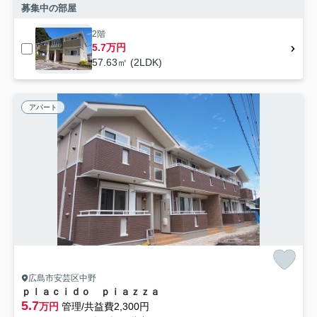
募集中の部屋
2階
5.7万円
57.63㎡ (2LDK)
アパート
広島市安芸区中野
ｐｌａｃｉｄｏ ｐｉａｚｚａ
5.7
万円
管理/共益費2,300円