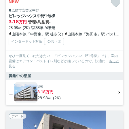
NEW
広島市安芸区中野
ビレッジハウス中野1号棟
3.18
万円
管理/共益費-
28.98㎡ (2K) /築58年 /4階建
山陽本線「中野東」駅 徒歩5分
山陽本線「海田市」駅 バス11分 「平原橋（芸陽バス）」 停歩6分
インターネット対応
公共下水
ぜひ一度見ていただきたい、「ビレッジハウス中野1号棟」です。室内
設備はエアコン・バストイレ別などが揃っているので、快適に...
もっと
見る
募集中の部屋
3階
3.18万円
28.98㎡ (2K)
アパート