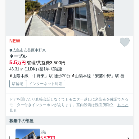
NEW
広島市安芸区中野東
ネーブル
5.5
万円
管理/共益費3,500円
43.31㎡ (1LDK) /築1年 /2階建
山陽本線「中野東」駅 徒歩20分
山陽本線「安芸中野」駅 徒歩25分
駐輪場
インターネット対応
ドアを開けたり直接会話しなくてもモニター越しに来訪者を確認できる
モニター付きインターホンがあります。室内設備は洗面所独立...
もっと
見る
募集中の部屋
2階
5.5万円