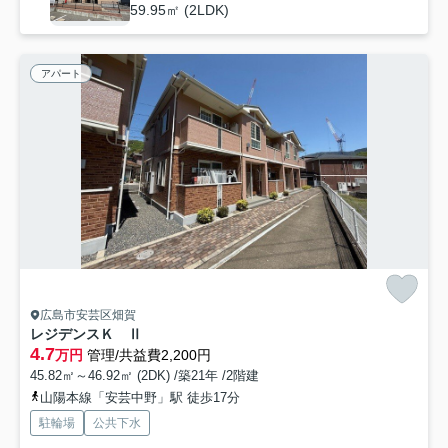
59.95㎡ (2LDK)
アパート
広島市安芸区畑賀
レジデンスＫ Ⅱ
4.7
万円
管理/共益費2,200円
45.82㎡～46.92㎡ (2DK) /築21年 /2階建
山陽本線「安芸中野」駅 徒歩17分
駐輪場
公共下水