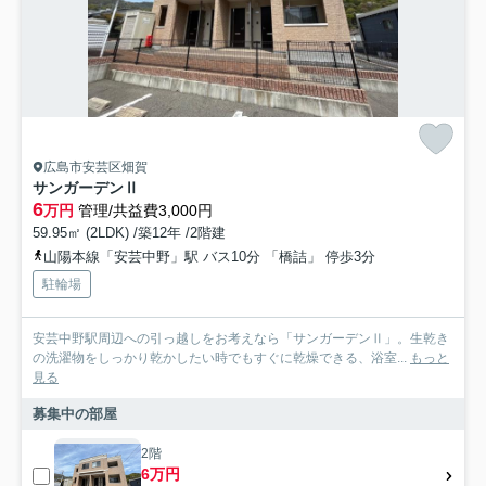
広島市安芸区畑賀
サンガーデンⅡ
6
万円
管理/共益費3,000円
59.95㎡ (2LDK) /築12年 /2階建
山陽本線「安芸中野」駅 バス10分 「橋詰」 停歩3分
駐輪場
安芸中野駅周辺への引っ越しをお考えなら「サンガーデンⅡ」。生乾き
の洗濯物をしっかり乾かしたい時でもすぐに乾燥できる、浴室...
もっと
見る
募集中の部屋
2階
6万円