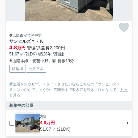
広島市安芸区中野
サンヒルズＹ・Ｋ
4.8
万円
管理/共益費2,200円
51.67㎡ (2LDK) /築26年 /2階建
山陽本線「安芸中野」駅 徒歩19分
駐輪場
公共下水
新生活を失敗せず、スタートさせたいならこちらの「サンヒルズＹ・
Ｋ」はいかがでしょうか。玄関先まで覗き穴を覗きに行かなくて...
もっ
と見る
募集中の部屋
2階
4.8万円
51.67㎡ (2LDK)