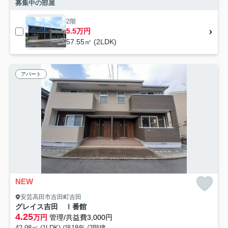
募集中の部屋
2階
5.5万円
57.55㎡ (2LDK)
アパート
NEW
安芸高田市吉田町吉田
グレイス吉田 Ⅰ番館
4.25
万円
管理/共益費3,000円
42.98㎡ (1LDK) /築18年 /2階建