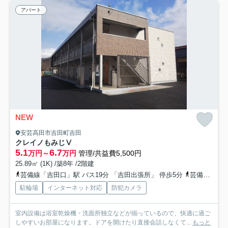
アパート
NEW
安芸高田市吉田町吉田
クレイノもみじⅤ
5.1
6.7
万円～
万円
管理/共益費5,500円
25.89㎡ (1K) /築8年 /2階建
芸備線「吉田口」駅 バス19分 「吉田出張所」 停歩5分
芸備線「向原」駅 バス31分 「吉田出張所」 停歩5分
駐輪場
インターネット対応
防犯カメラ
室内設備は浴室乾燥機・洗面所独立などが揃っているので、快適に過ご
しやすいお部屋になります。ドアを開けたり直接会話しなくて...
もっと