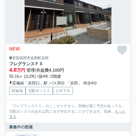
NEW
安芸高田市吉田町吉田
フレグランスＦⅡ
4.8
万円
管理/共益費4,100円
50.16㎡ (1LDK) /築4年 /2階建
芸備線「吉田口」駅 バス30分 「吉田」 停歩4分
駐輪場
宅配ボックス
公共下水
「フレグランスＦⅡ」のここがイチオシ。荷物が届く予定があっても、
宅配ボックスがあれば気にせず外出することができます。収納...
もっと
見る
募集中の部屋