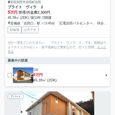
安芸高田市吉田町吉田
ブライト ヴィラ ２
5
万円
管理/共益費2,300円
45.39㎡ (2DK) /築13年 /2階建
芸備線「吉田口」駅 バス45分 「広電吉田バスセンター」 停歩2分
駐輪場
公共下水
ぜひ一度見ていただきたい、「ブライト ヴィラ ２」です。収納はウ
ォークインクロゼット・床下収納など豊富なので、広々と空間...
もっと
見る
募集中の部屋
1階
5万円
45.39㎡ (2DK)
アパート