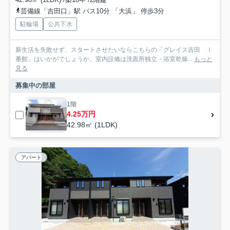
芸備線「吉田口」駅 バス10分 「大浜」 停歩3分
駐輪場
公共下水
新生活を失敗せず、スタートさせたいならこちらの「グレイス吉田 Ⅰ
番館」はいかがでしょうか。室内設備は洗面所独立・浴室乾燥...
もっと
見る
募集中の部屋
1階
4.25万円
42.98㎡ (1LDK)
アパート