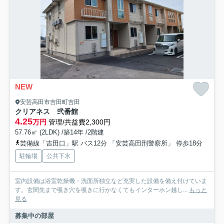
NEW
安芸高田市吉田町吉田
クリアネス 弐番館
4.25
万円
管理/共益費2,300円
57.76㎡ (2LDK) /築14年 /2階建
芸備線「吉田口」駅 バス12分 「安芸高田刑警察所」 停歩18分
駐輪場
公共下水
室内設備は浴室乾燥機・洗面所独立など充実した設備を備え付けていま
す。玄関先まで覗き穴を覗きに行かなくてもインターホン越し...
もっと
見る
募集中の部屋