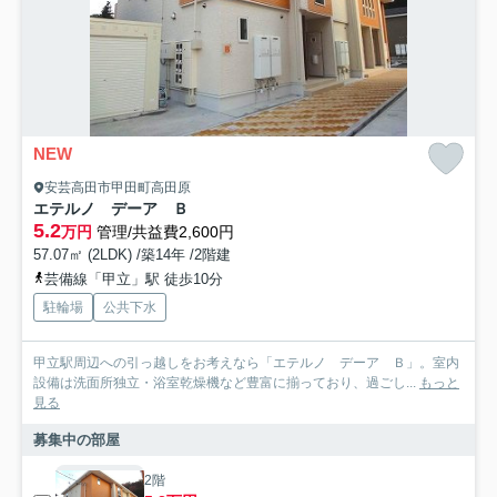
NEW
安芸高田市甲田町高田原
エテルノ デーア Ｂ
5.2
万円
管理/共益費2,600円
57.07㎡ (2LDK) /築14年 /2階建
芸備線「甲立」駅 徒歩10分
駐輪場
公共下水
甲立駅周辺への引っ越しをお考えなら「エテルノ デーア Ｂ」。室内
設備は洗面所独立・浴室乾燥機など豊富に揃っており、過ごし...
もっと
見る
募集中の部屋
2階