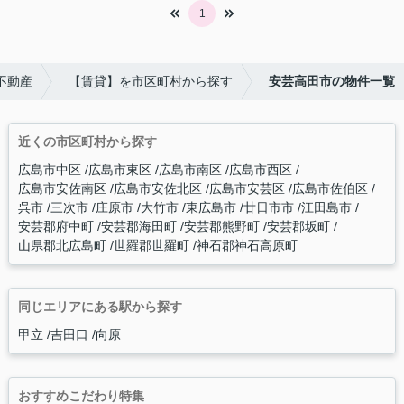
1
不動産
【賃貸】を市区町村から探す
安芸高田市の物件一覧
近くの市区町村から探す
広島市中区
広島市東区
広島市南区
広島市西区
広島市安佐南区
広島市安佐北区
広島市安芸区
広島市佐伯区
呉市
三次市
庄原市
大竹市
東広島市
廿日市市
江田島市
安芸郡府中町
安芸郡海田町
安芸郡熊野町
安芸郡坂町
山県郡北広島町
世羅郡世羅町
神石郡神石高原町
同じエリアにある駅から探す
甲立
吉田口
向原
おすすめこだわり特集