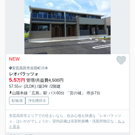
NEW
安芸高田市吉田町川本
レオパラッツォ
5.5
万円
管理/共益費4,500円
57.55㎡ (2LDK) /築3年 /2階建
山陽本線「広島」駅 バス60分 「宮の城」 停歩7分
駐輪場
浄化槽排水
安芸高田市エリアでの住まいなら、住み心地も快適な「レオパラッツ
ォ」はいかがでしょうか。室内設備は浴室乾燥機・洗面所独立な...
もっ
と見る