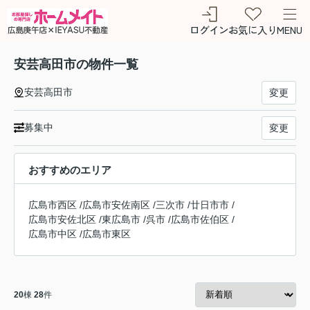
ログイン
お気に入り
MENU
安芸高田市の物件一覧
安芸高田市
変更
募集中
変更
おすすめのエリア
広島市西区
/
広島市安佐南区
/
三次市
/
廿日市市
/
広島市安佐北区
/
東広島市
/
呉市
/
広島市佐伯区
/
広島市中区
/
広島市東区
20
棟
28
件