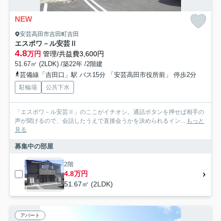
NEW
安芸高田市吉田町吉田
エスポワ－ル安芸Ⅱ
4.8
万円
管理/共益費3,600円
51.67㎡ (2LDK) /築22年 /2階建
芸備線「吉田口」駅 バス15分 「安芸高田市役所前」 停歩2分
駐輪場
公共下水
「エスポワ－ル安芸Ⅱ」のここがイチオシ。通話ボタンを押せば相手の
声が聞けるので、会話したうえで直接会うかを決められるイン...
もっと
見る
募集中の部屋
2階
4.8万円
51.67㎡ (2LDK)
アパート