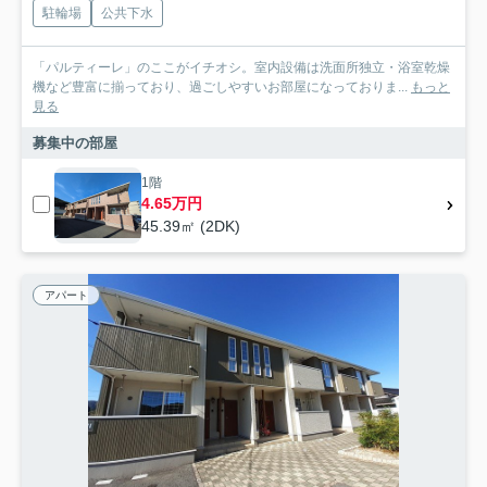
駐輪場
公共下水
「パルティーレ」のここがイチオシ。室内設備は洗面所独立・浴室乾燥
機など豊富に揃っており、過ごしやすいお部屋になっておりま...
もっと
見る
募集中の部屋
1階
4.65万円
45.39㎡ (2DK)
アパート