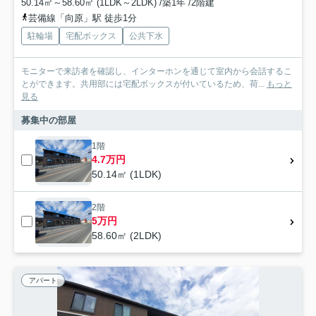
50.14㎡～58.60㎡ (1LDK～2LDK) /築1年 /2階建
芸備線「向原」駅 徒歩1分
駐輪場
宅配ボックス
公共下水
モニターで来訪者を確認し、インターホンを通じて室内から会話するこ
とができます。共用部には宅配ボックスが付いているため、荷...
もっと
見る
募集中の部屋
1階
4.7万円
50.14㎡ (1LDK)
2階
5万円
58.60㎡ (2LDK)
アパート