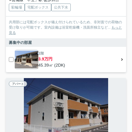
駐輪場
宅配ボックス
公共下水
共用部には宅配ボックスが備え付けられているため、非対面での荷物の
受け取りが可能です。室内設備は浴室乾燥機・洗面所独立など...
もっと
見る
募集中の部屋
1階
3.9万円
45.39㎡ (2DK)
アパート