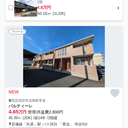
1階
4.8万円
50.16㎡ (1LDK)
アパート
NEW
安芸高田市吉田町常友
パルティーレ
4.65
万円
管理/共益費2,800円
45.39㎡ (2DK) /築14年 /2階建
芸備線「向原」駅 バス26分 「青迫」 停歩5分