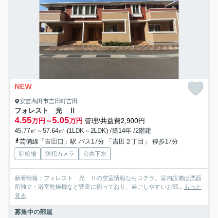
NEW
安芸高田市吉田町吉田
フォレスト 光 Ⅱ
4.55
5.05
万円～
万円
管理/共益費2,900円
45.77㎡～57.64㎡ (1LDK～2LDK) /築14年 /2階建
芸備線「吉田口」駅 バス17分 「吉田２丁目」 停歩17分
駐輪場
防犯カメラ
公共下水
新着情報：フォレスト 光 Ⅱの空室情報ならコチラ。室内設備は洗面
所独立・浴室乾燥機など豊富に揃っており、過ごしやすいお部...
もっと
見る
募集中の部屋