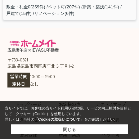
敷金・礼金0(259件)
ペット可(207件)
新築・築浅(141件)
戸建て(15件)
リノベーション(6件)
〒733-0821
広島県広島市西区庚午北３丁目1-2
営業時間
10:00～19:00
定休日
なし
トップページ
お客様の声
アクセスマップ
当サイトでは、お客様の当サイト利用状況把握、サービス向上検討を目的と
して、クッキー（Cookie）を使用しています。
スタッフ紹介
ブログ
会社概要
詳しくは、当社の
「Cookieの取扱いについて」
をご確認ください。
閉じる
会員登録
新築・築浅
ペット可