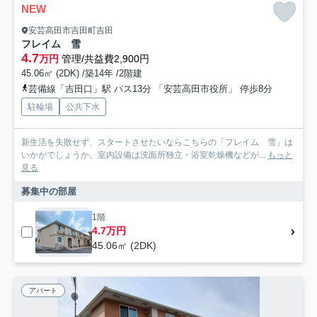
NEW
安芸高田市吉田町吉田
フレイム 雪
4.7
万円
管理/共益費2,900円
45.06㎡ (2DK) /築14年 /2階建
芸備線「吉田口」駅 バス13分 「安芸高田市役所」 停歩8分
駐輪場
公共下水
新生活を失敗せず、スタートさせたいならこちらの「フレイム 雪」は
いかがでしょうか。室内設備は洗面所独立・浴室乾燥機などが...
もっと
見る
募集中の部屋
1階
4.7万円
45.06㎡ (2DK)
アパート