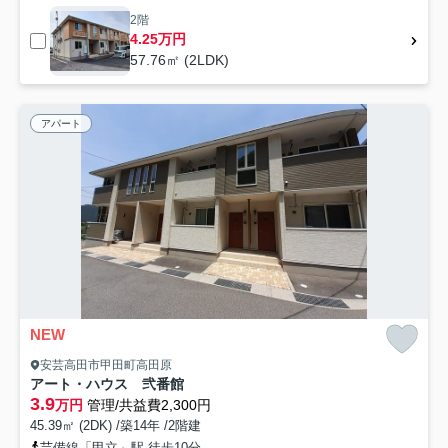
2階
4.25万円
57.76㎡ (2LDK)
アパート
NEW
安芸高田市甲田町高田原
アート・ハウス 弐番館
3.9
万円
管理/共益費2,300円
45.39㎡ (2DK) /築14年 /2階建
芸備線「甲立」駅 徒歩10分