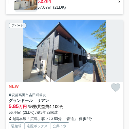
5.2万円
57.07㎡ (2LDK)
アパート
NEW
安芸高田市吉田町常友
グランドール リアン
5.85
万円
管理/共益費4,100円
56.44㎡ (2LDK) /築3年 /2階建
山陽本線「広島」駅 バス60分 「青迫」 停歩2分
駐輪場
宅配ボックス
公共下水