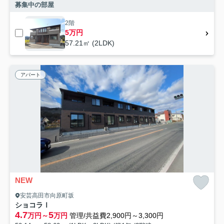
募集中の部屋
2階
5万円
57.21㎡ (2LDK)
アパート
NEW
安芸高田市向原町坂
ショコラⅠ
4.7
5
万円～
万円
管理/共益費2,900円～3,300円