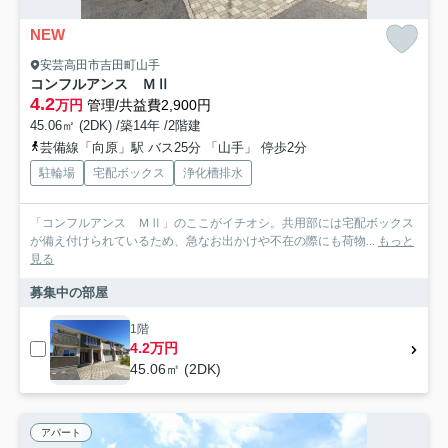
NEW
安芸高田市吉田町山手
コンフルアンス ＭⅡ
4.2
万円
管理/共益費2,900円
45.06㎡ (2DK) /築14年 /2階建
芸備線「向原」駅 バス25分 「山手」 停歩2分
駐輪場
宅配ボックス
浄化槽排水
「コンフルアンス ＭⅡ」のここがイチオシ。共用部には宅配ボックス
が備え付けられているため、急なお出かけや不在の際にも荷物...
もっと
見る
募集中の部屋
1階
4.2万円
45.06㎡ (2DK)
アパート