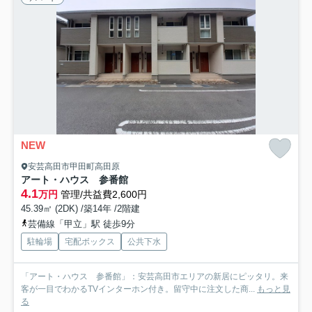
NEW
安芸高田市甲田町高田原
アート・ハウス 参番館
4.1
万円
管理/共益費2,600円
45.39㎡ (2DK) /築14年 /2階建
芸備線「甲立」駅 徒歩9分
駐輪場
宅配ボックス
公共下水
「アート・ハウス 参番館」：安芸高田市エリアの新居にピッタリ。来
客が一目でわかるTVインターホン付き。留守中に注文した商...
もっと見
る