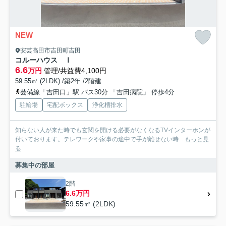
NEW
安芸高田市吉田町吉田
コルーハウス Ⅰ
6.6
万円
管理/共益費4,100円
59.55㎡ (2LDK) /築2年 /2階建
芸備線「吉田口」駅 バス30分 「吉田病院」 停歩4分
駐輪場
宅配ボックス
浄化槽排水
知らない人が来た時でも玄関を開ける必要がなくなるTVインターホンが
付いております。テレワークや家事の途中で手が離せない時...
もっと見
る
募集中の部屋
2階
6.6万円
59.55㎡ (2LDK)