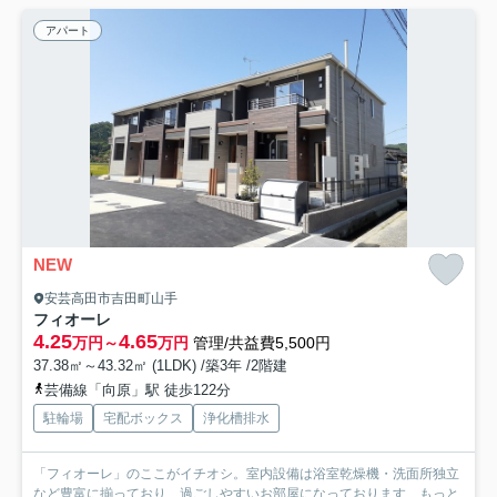
アパート
NEW
安芸高田市吉田町山手
フィオーレ
4.25
4.65
万円～
万円
管理/共益費5,500円
37.38㎡～43.32㎡ (1LDK) /築3年 /2階建
芸備線「向原」駅 徒歩122分
駐輪場
宅配ボックス
浄化槽排水
「フィオーレ」のここがイチオシ。室内設備は浴室乾燥機・洗面所独立
など豊富に揃っており、過ごしやすいお部屋になっております...
もっと