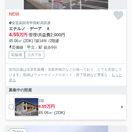
NEW
安芸高田市甲田町高田原
エテルノ デーア Ａ
4.55
万円
管理/共益費2,000円
45.06㎡ (2DK) /築14年 /2階建
芸備線「甲立」駅 徒歩9分
駐輪場
公共下水
室内設備は浴室乾燥機・洗面所独立などが揃っており、とても充実して
います。収納はウォークインクロゼット・床下収納など豊富な...
もっと
見る
募集中の部屋
1階
4.55万円
45.06㎡ (2DK)
アパート