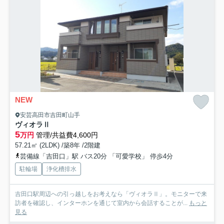
NEW
安芸高田市吉田町山手
ヴィオラⅡ
5
万円
管理/共益費4,600円
57.21㎡ (2LDK) /築8年 /2階建
芸備線「吉田口」駅 バス20分 「可愛学校」 停歩4分
駐輪場
浄化槽排水
吉田口駅周辺への引っ越しをお考えなら「ヴィオラⅡ」。モニターで来
訪者を確認し、インターホンを通じて室内から会話することが...
もっと
見る