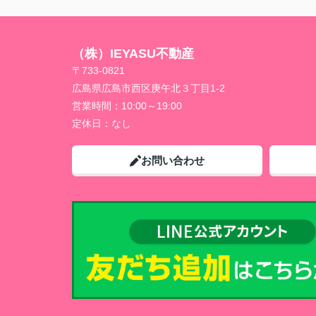
（株）IEYASU不動産
〒733-0821
広島県広島市西区庚午北３丁目1-2
営業時間：
10:00～19:00
定休日：
なし
お問い合わせ