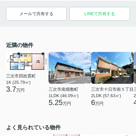
メールで共有する
LINEで共有する
近隣の物件
三次市四拾貫町
1K (25.79㎡)
3.7
三次市南畑敷町
三次市十日市南５丁目
万円
1LDK (46.09㎡)
2LDK (57.63㎡)
2
5.25
6
万円
万円
よく見られている物件