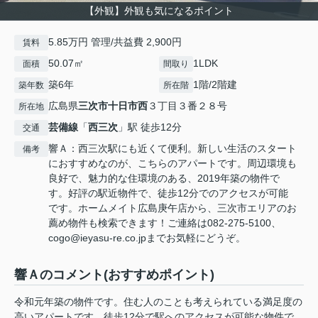
【外観】外観も気になるポイント
5.85万円 管理/共益費 2,900円
賃料
50.07㎡
1LDK
面積
間取り
築6年
1階/2階建
築年数
所在階
広島県
三次市
十日市西
３丁目３番２８号
所在地
芸備線
「
西三次
」駅 徒歩12分
交通
響Ａ：西三次駅にも近くて便利。新しい生活のスタート
備考
におすすめなのが、こちらのアパートです。周辺環境も
良好で、魅力的な住環境のある、2019年築の物件で
す。好評の駅近物件で、徒歩12分でのアクセスが可能
です。ホームメイト広島庚午店から、三次市エリアのお
薦め物件も検索できます！ご連絡は082-275-5100、
cogo@ieyasu-re.co.jpまでお気軽にどうぞ。
響Ａのコメント(おすすめポイント)
令和元年築の物件です。住む人のことも考えられている満足度の
高いアパートです。徒歩12分で駅へのアクセスが可能な物件で