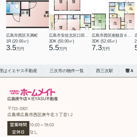
広島市西区天満町
広島市安佐北区口田１丁目
広島市西区南観音６丁目
1R (20.00㎡)
3DK (50.00㎡)
3DK (52.65㎡)
2
3.5
5.5
7.3
万円
万円
万円
理はイエヤス不動産
三次市の物件一覧
西三次駅
響Ａ
〒733-0821
広島県広島市西区庚午北３丁目1-2
営業時間
10:00～19:00
定休日
なし