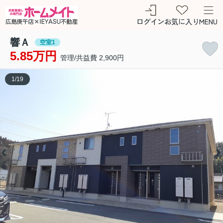
ログイン
お気に入り
MENU
響Ａ
空室1
5.85万円
管理/共益費 2,900円
1
/
19