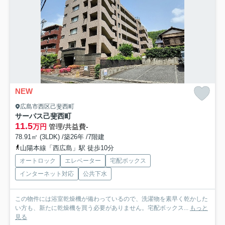
NEW
広島市西区己斐西町
サーパス己斐西町
11.5
万円
管理/共益費-
78.91㎡ (3LDK) /築26年 /7階建
山陽本線「西広島」駅 徒歩10分
オートロック
エレベーター
宅配ボックス
インターネット対応
公共下水
この物件には浴室乾燥機が備わっているので、洗濯物を素早く乾かした
い方も、新たに乾燥機を買う必要がありません。宅配ボックス...
もっと
見る