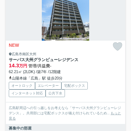
NEW
広島市南区大州
サーパス大州グランビューレジデンス
14.3
万円
管理/共益費-
62.21㎡ (2LDK) /築7年 /12階建
山陽本線「広島」駅 徒歩20分
オートロック
エレベーター
宅配ボックス
インターネット対応
公共下水
広島駅周辺への引っ越しをお考えなら「サーパス大州グランビューレジ
デンス」。共用部には宅配ボックスが備え付けられているため...
もっと
見る
募集中の部屋