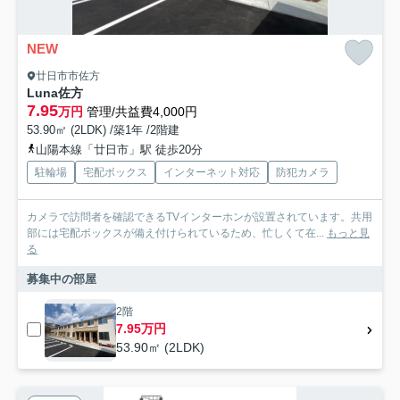
NEW
廿日市市佐方
Luna佐方
7.95
万円
管理/共益費4,000円
53.90㎡ (2LDK) /築1年 /2階建
山陽本線「廿日市」駅 徒歩20分
駐輪場
宅配ボックス
インターネット対応
防犯カメラ
カメラで訪問者を確認できるTVインターホンが設置されています。共用
部には宅配ボックスが備え付けられているため、忙しくて在...
もっと見
る
募集中の部屋
2階
7.95万円
53.90㎡ (2LDK)