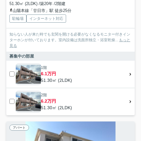
51.30㎡ (2LDK) /築20年 /2階建
山陽本線「廿日市」駅 徒歩25分
駐輪場
インターネット対応
知らない人が来た時でも玄関を開ける必要がなくなるモニター付きイン
ターホンが付いております。室内設備は洗面所独立・浴室乾燥...
もっと
見る
募集中の部屋
1階
6.1万円
51.30㎡ (2LDK)
2階
6.2万円
51.30㎡ (2LDK)
アパート