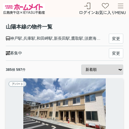
ログイン
お気に入り
MENU
山陽本線の物件一覧
神戸駅,兵庫駅,和田岬駅,新長田駅,鷹取駅,須磨海浜公園駅,須磨駅,塩屋駅,垂水駅,舞子駅,朝霧駅,明石駅,西明石駅,大久保駅,魚住駅,土山駅,東加古川駅,加古川駅,宝殿駅,曽根駅,ひめじ別所駅,御着駅,東姫路駅,姫路駅,手柄山平和公園駅,英賀保駅,はりま勝原駅,網干駅,竜野駅,相生駅,有年駅,上郡駅,三石駅,吉永駅,和気駅,熊山駅,万富駅,瀬戸駅,上道駅,東岡山駅,高島駅,西川原駅,岡山駅,北長瀬駅,庭瀬駅,中庄駅,倉敷駅,西阿知駅,新倉敷駅,金光駅,鴨方駅,里庄駅,笠岡駅,大門駅,東福山駅,福山駅,備後赤坂駅,松永駅,東尾道駅,尾道駅,糸崎駅,三原駅,本郷駅,河内駅,入野駅,白市駅,西高屋駅,西条駅,寺家駅,八本松駅,瀬野駅,中野東駅,安芸中野駅,海田市駅,向洋駅,天神川駅,広島駅,新白島駅,横川駅,西広島駅,新井口駅,五日市駅,廿日市駅,宮内串戸駅,阿品駅,宮島口駅,前空駅,大野浦駅,玖波駅,大竹駅,和木駅,岩国駅,南岩国駅,藤生駅,通津駅,由宇駅,神代駅,大畠駅,柳井港駅,柳井駅,田布施駅,岩田駅,島田駅,光駅,下松駅,櫛ケ浜駅,徳山駅,新南陽駅,福川駅,戸田駅,富海駅,防府駅,大道駅,四辻駅,新山口駅,嘉川駅,本由良駅,厚東駅,宇部駅,小野田駅,厚狭駅,埴生駅,小月駅,長府駅,新下関駅,幡生駅,下関駅,門司駅
変更
募集中
変更
385
棟
597
件
アパート