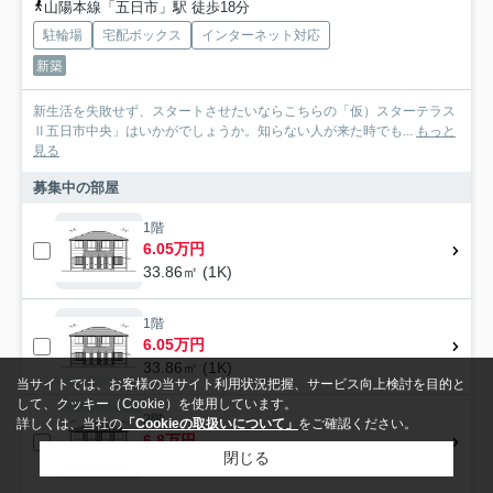
山陽本線「五日市」駅 徒歩18分
駐輪場
宅配ボックス
インターネット対応
新築
新生活を失敗せず、スタートさせたいならこちらの「仮）スターテラス
Ⅱ五日市中央」はいかがでしょうか。知らない人が来た時でも...
もっと
見る
募集中の部屋
1階
6.05万円
33.86㎡ (1K)
1階
6.05万円
33.86㎡ (1K)
当サイトでは、お客様の当サイト利用状況把握、サービス向上検討を目的と
して、クッキー（Cookie）を使用しています。
2階
詳しくは、当社の
「Cookieの取扱いについて」
をご確認ください。
6.8万円
閉じる
42.34㎡ (1LDK)