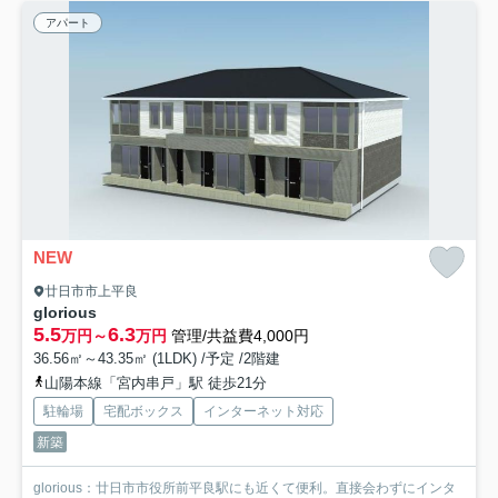
アパート
NEW
廿日市市上平良
glorious
5.5
6.3
万円～
万円
管理/共益費4,000円
36.56㎡～43.35㎡ (1LDK) /予定 /2階建
山陽本線「宮内串戸」駅 徒歩21分
駐輪場
宅配ボックス
インターネット対応
新築
glorious：廿日市市役所前平良駅にも近くて便利。直接会わずにインタ