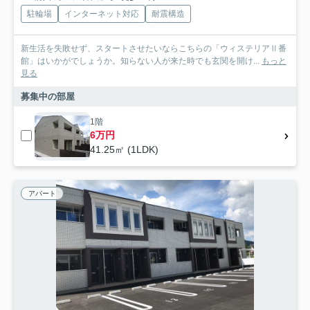
駐輪場
インターネット対応
耐震構造
新生活を失敗せず、スタートさせたいならこちらの「ウィステリアⅡ番
館」はいかがでしょうか。知らない人が来た時でも玄関を開け...
もっと
見る
募集中の部屋
1階
6万円
41.25㎡ (1LDK)
アパート