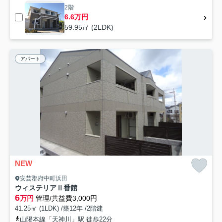
2階
6.6万円
59.95㎡ (2LDK)
アパート
NEW
安芸郡府中町浜田
ウィステリアⅡ番館
6
万円
管理/共益費3,000円
41.25㎡ (1LDK) /築12年 /2階建
山陽本線「天神川」駅 徒歩22分