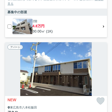
見る
募集中の部屋
2階
4.8万円
30.00㎡ (1K)
アパート
NEW
東広島市八本松飯田