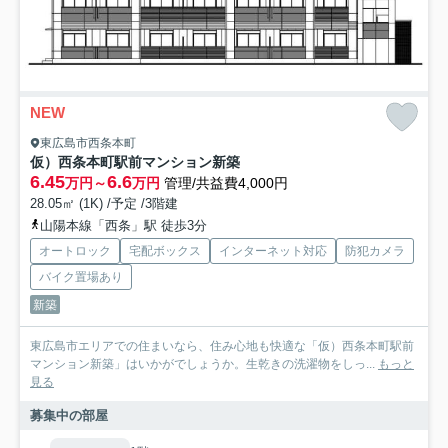
NEW
東広島市西条本町
仮）西条本町駅前マンション新築
6.45
6.6
万円～
万円
管理/共益費4,000円
28.05㎡ (1K) /予定 /3階建
山陽本線「西条」駅 徒歩3分
オートロック
宅配ボックス
インターネット対応
防犯カメラ
バイク置場あり
新築
東広島市エリアでの住まいなら、住み心地も快適な「仮）西条本町駅前
マンション新築」はいかがでしょうか。生乾きの洗濯物をしっ...
もっと
見る
募集中の部屋