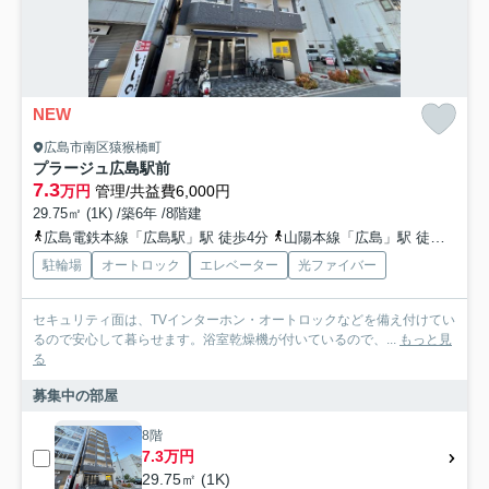
NEW
広島市南区猿猴橋町
プラージュ広島駅前
7.3
万円
管理/共益費6,000円
29.75㎡ (1K) /築6年 /8階建
広島電鉄本線「広島駅」駅 徒歩4分
山陽本線「広島」駅 徒歩4分
駐輪場
オートロック
エレベーター
光ファイバー
セキュリティ面は、TVインターホン・オートロックなどを備え付けてい
るので安心して暮らせます。浴室乾燥機が付いているので、...
もっと見
る
募集中の部屋
8階
7.3万円
29.75㎡ (1K)