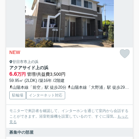
NEW
廿日市市上の浜
アクアサイド上の浜
6.6
万円
管理/共益費3,500円
59.95㎡ (2LDK) /築16年 /2階建
山陽本線「前空」駅 徒歩20分
山陽本線「大野浦」駅 徒歩29分
山
駐輪場
インターネット対応
モニターで来訪者を確認して、インターホンを通じて室内から会話する
ことができます。浴室乾燥機を設置しているので、すぐに湿気...
もっと
見る
募集中の部屋