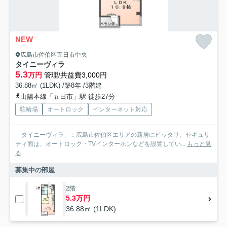
NEW
広島市佐伯区五日市中央
タイニーヴィラ
5.3
万円
管理/共益費3,000円
36.88㎡ (1LDK) /築8年 /3階建
山陽本線「五日市」駅 徒歩27分
駐輪場
オートロック
インターネット対応
「タイニーヴィラ」：広島市佐伯区エリアの新居にピッタリ。セキュリ
ティ面は、オートロック・TVインターホンなどを設置してい...
もっと見
る
募集中の部屋
2階
5.3万円
36.88㎡ (1LDK)