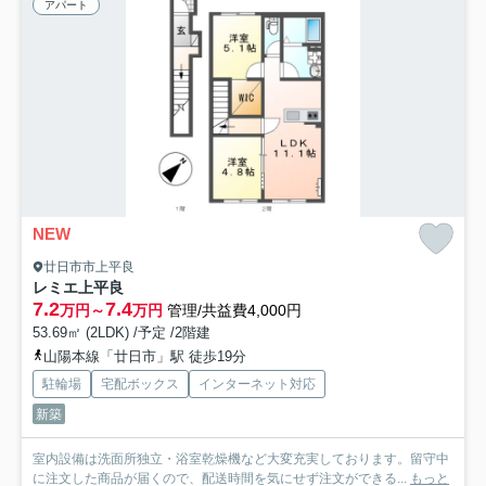
アパート
NEW
廿日市市上平良
レミエ上平良
7.2
7.4
万円～
万円
管理/共益費4,000円
53.69㎡ (2LDK) /予定 /2階建
山陽本線「廿日市」駅 徒歩19分
駐輪場
宅配ボックス
インターネット対応
新築
室内設備は洗面所独立・浴室乾燥機など大変充実しております。留守中
に注文した商品が届くので、配送時間を気にせず注文ができる...
もっと