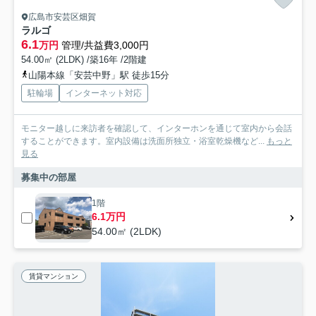
広島市安芸区畑賀
ラルゴ
6.1
万円
管理/共益費3,000円
54.00㎡ (2LDK) /築16年 /2階建
山陽本線「安芸中野」駅 徒歩15分
駐輪場
インターネット対応
モニター越しに来訪者を確認して、インターホンを通じて室内から会話
することができます。室内設備は洗面所独立・浴室乾燥機など...
もっと
見る
募集中の部屋
1階
6.1万円
54.00㎡ (2LDK)
賃貸マンション