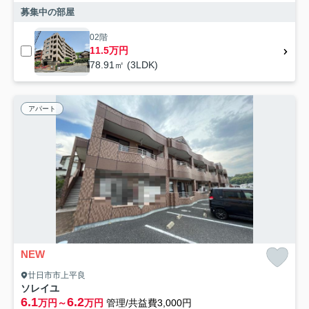
募集中の部屋
02階
11.5万円
78.91㎡ (3LDK)
アパート
NEW
廿日市市上平良
ソレイユ
6.1
6.2
万円～
万円
管理/共益費3,000円