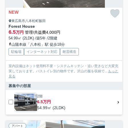
NEW
東広島市八本松町飯田
Forest House
6.5
万円
管理/共益費4,000円
54.99㎡ (2LDK) /築5年 /2階建
山陽本線「八本松」駅 徒歩18分
駐輪場
インターネット対応
耐震構造
室内設備はネット使用料不要・システムキッチン・追い焚きなど大変充
実しております。バストイレ別の物件です。沢山の服を収納で...
もっと
見る
募集中の部屋
2階
6.5万円
54.99㎡ (2LDK)
アパート