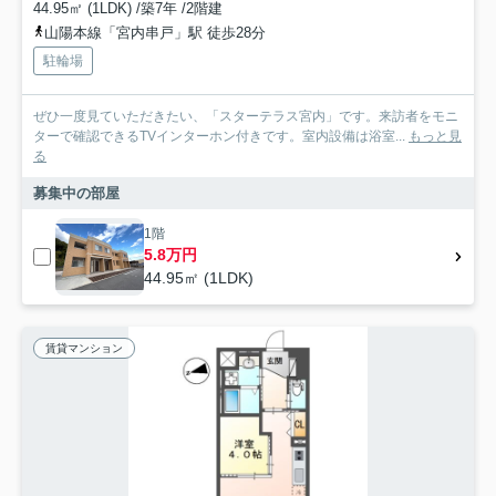
44.95㎡ (1LDK) /築7年 /2階建
山陽本線「宮内串戸」駅 徒歩28分
駐輪場
ぜひ一度見ていただきたい、「スターテラス宮内」です。来訪者をモニ
ターで確認できるTVインターホン付きです。室内設備は浴室...
もっと見
る
募集中の部屋
1階
5.8万円
44.95㎡ (1LDK)
賃貸マンション