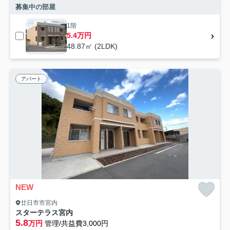
募集中の部屋
1階
5.4万円
48.87㎡ (2LDK)
アパート
NEW
廿日市市宮内
スターテラス宮内
5.8
万円
管理/共益費3,000円