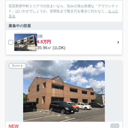
安芸郡府中町エリアでの住まいなら、住み心地も快適な「アヴァンティ
Ｆ」はいかがでしょうか。玄関先まで覗き穴を覗きに行かなく...
もっと
見る
募集中の部屋
1階
6.5万円
35.96㎡ (1LDK)
アパート
NEW