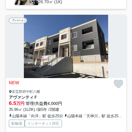
26.70㎡ (1K)
アパート
NEW
安芸郡府中町八幡
アヴァンティＦ
6.5
万円
管理/共益費4,000円
35.96㎡ (1LDK) /築5年 /2階建
山陽本線「向洋」駅 徒歩25分
山陽本線「天神川」駅 徒歩25分
山
駐輪場
インターネット対応