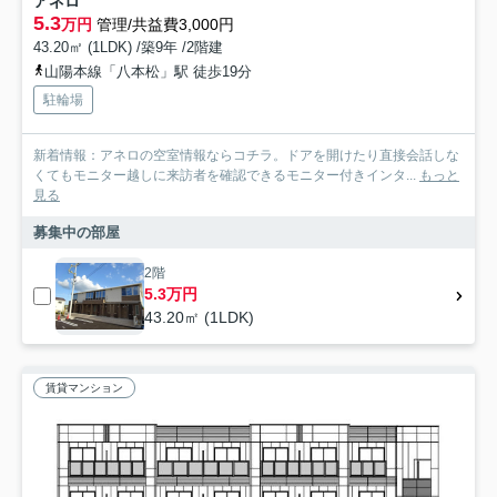
アネロ
5.3
万円
管理/共益費3,000円
43.20㎡ (1LDK) /築9年 /2階建
山陽本線「八本松」駅 徒歩19分
駐輪場
新着情報：アネロの空室情報ならコチラ。ドアを開けたり直接会話しな
くてもモニター越しに来訪者を確認できるモニター付きインタ...
もっと
見る
募集中の部屋
2階
5.3万円
43.20㎡ (1LDK)
賃貸マンション