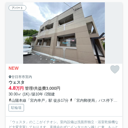
アパート
NEW
廿日市市宮内
ウェスタ
4.8
万円
管理/共益費3,000円
30.00㎡ (1K) /築10年 /2階建
山陽本線「宮内串戸」駅 徒歩17分
「宮内郵便局」バス停下車 徒歩5分
駐輪場
「ウェスタ」のここがイチオシ。室内設備は洗面所独立・浴室乾燥機な
ど大変充実しております。直接会わずにインターホン越しに来...
もっと