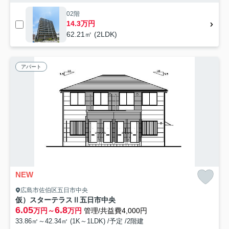
02階
14.3万円
62.21㎡ (2LDK)
アパート
NEW
広島市佐伯区五日市中央
仮）スターテラスⅡ五日市中央
6.05
6.8
万円～
万円
管理/共益費4,000円
33.86㎡～42.34㎡ (1K～1LDK) /予定 /2階建