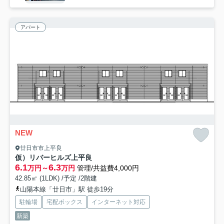
アパート
NEW
廿日市市上平良
仮）リバーヒルズ上平良
6.1
6.3
万円～
万円
管理/共益費4,000円
42.85㎡ (1LDK) /予定 /2階建
山陽本線「廿日市」駅 徒歩19分
駐輪場
宅配ボックス
インターネット対応
新築