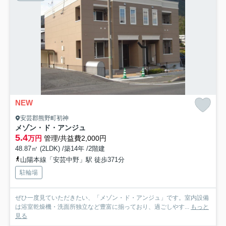
NEW
安芸郡熊野町初神
メゾン・ド・アンジュ
5.4
万円
管理/共益費2,000円
48.87㎡ (2LDK) /築14年 /2階建
山陽本線「安芸中野」駅 徒歩371分
駐輪場
ぜひ一度見ていただきたい、「メゾン・ド・アンジュ」です。室内設備
は浴室乾燥機・洗面所独立など豊富に揃っており、過ごしやす...
もっと
見る