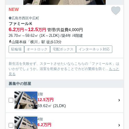
NEW
広島市西区中広町
ファミールＫ
6.2
12.5
万円～
万円
管理/共益費4,000円
26.70㎡～59.62㎡ (1K～2LDK) /築4年 /4階建
山陽本線「横川」駅 徒歩13分
駐輪場
オートロック
宅配ボックス
インターネット対応
新生活を失敗せず、スタートさせたいならこちらの「ファミールＫ」は
いかがでしょうか。浴室を乾燥させることでカビの繁殖を防ぐ...
もっと
見る
募集中の部屋
1階
12.5万円
59.62㎡ (2LDK)
4階
6.2万円