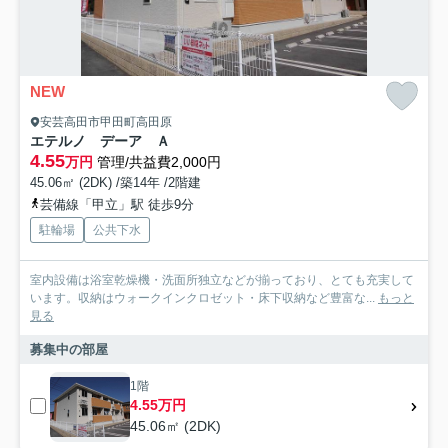
NEW
安芸高田市甲田町高田原
エテルノ デーア Ａ
4.55
万円
管理/共益費2,000円
45.06㎡ (2DK) /築14年 /2階建
芸備線「甲立」駅 徒歩9分
駐輪場
公共下水
室内設備は浴室乾燥機・洗面所独立などが揃っており、とても充実して
います。収納はウォークインクロゼット・床下収納など豊富な...
もっと
見る
募集中の部屋
1階
4.55万円
45.06㎡ (2DK)