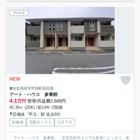
アパート
NEW
安芸高田市甲田町高田原
アート・ハウス 参番館
4.1
万円
管理/共益費2,600円
45.39㎡ (2DK) /築14年 /2階建
芸備線「甲立」駅 徒歩9分
駐輪場
宅配ボックス
公共下水
「アート・ハウス 参番館」：安芸高田市エリアの新居にピッタリ。来