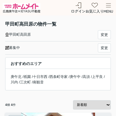
ログイン
お気に入り
MENU
甲田町高田原の物件一覧
甲田町高田原
変更
募集中
変更
おすすめのエリア
庚午北
/
祇園
/
十日市西
/
西条町寺家
/
庚午中
/
高須
/
上平良
/
川内
/
三次町
/
南観音
4
棟
4
件