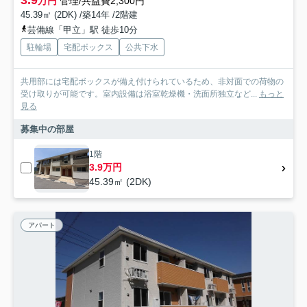
万円
管理/共益費2,300円
45.39㎡ (2DK) /築14年 /2階建
芸備線「甲立」駅 徒歩10分
駐輪場
宅配ボックス
公共下水
共用部には宅配ボックスが備え付けられているため、非対面での荷物の
受け取りが可能です。室内設備は浴室乾燥機・洗面所独立など...
もっと
見る
募集中の部屋
1階
3.9万円
45.39㎡ (2DK)
アパート