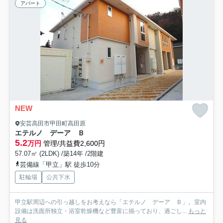
アパート
NEW
安芸高田市甲田町高田原
エテルノ デーア Ｂ
5.2
万円
管理/共益費2,600円
57.07㎡ (2LDK) /築14年 /2階建
芸備線「甲立」駅 徒歩10分
駐輪場
公共下水
甲立駅周辺への引っ越しをお考えなら「エテルノ デーア Ｂ」。室内
設備は洗面所独立・浴室乾燥機など豊富に揃っており、過ごし...
もっと
見る