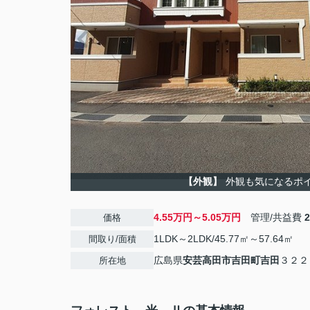
【外観】
外観も気になるポ
4.55万円～5.05万円
管理/共益費
価格
1LDK～2LDK/45.77㎡～57.64㎡
間取り/面積
広島県
安芸高田市
吉田町吉田
３２２
所在地