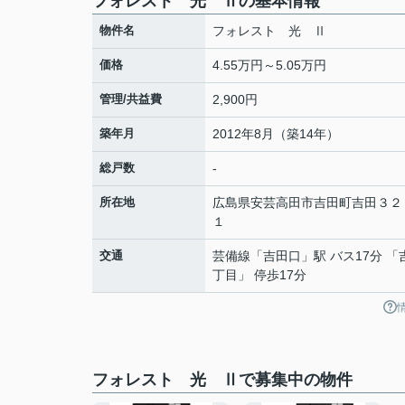
フォレスト 光 Ⅱの基本情報
物件名
フォレスト 光 Ⅱ
価格
4.55万円～5.05万円
管理/共益費
2,900円
築年月
2012年8月（築14年）
総戸数
-
所在地
広島県
安芸高田市
吉田町吉田
３２
１
交通
芸備線
「
吉田口
」駅 バス17分 
丁目」 停歩17分
フォレスト 光 Ⅱで募集中の物件