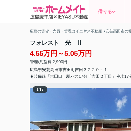
借りる
広島の賃貸・売買・管理はイエヤス不動産
安芸高田市の
フォレスト 光 Ⅱ
4.55万円～5.05万円
管理/共益費 2,900円
広島県
安芸高田市
吉田町吉田
３２２０－１
芸備線「吉田口」駅バス17分「吉田２丁目」停歩17
1
/
19