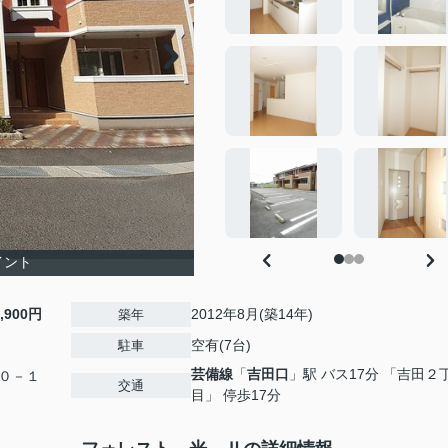
イント
2,900円
2012年8月(築14年)
築年
空有(7台)
駐車
芸備線
「
吉田口
」駅 バス17分 「吉田２
０－１
交通
目」 停歩17分