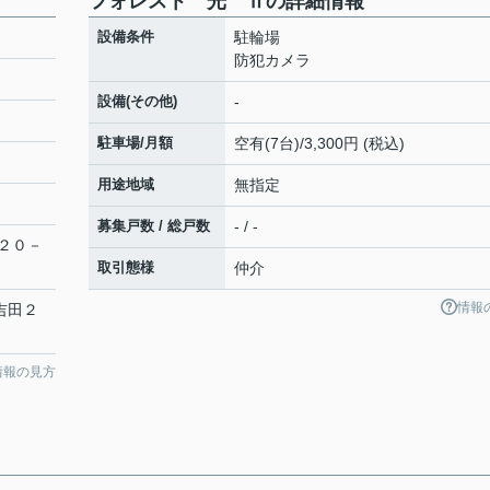
フォレスト 光 Ⅱの詳細情報
設備条件
駐輪場
防犯カメラ
設備(その他)
-
駐車場/月額
空有(7台)/3,300円 (税込)
用途地域
無指定
募集戸数 / 総戸数
- / -
２０－
取引態様
仲介
情報
「吉田２
情報の見方