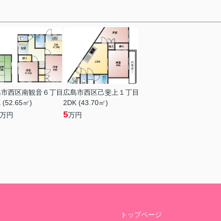
島市西区南観音６丁目
広島市西区己斐上１丁目
 (52.65㎡)
2DK (43.70㎡)
5
万円
万円
トップページ