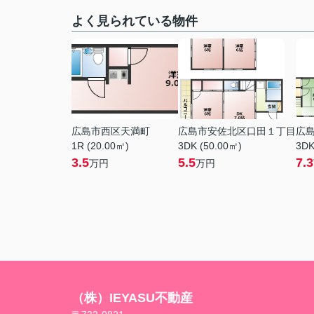
よく見られている物件
広島市西区天満町
広島市安佐北区口田１丁目
広
1R (20.00㎡)
3DK (50.00㎡)
3DK
3.5
5.5
7.3
万円
万円
（株）IEYASU不動産