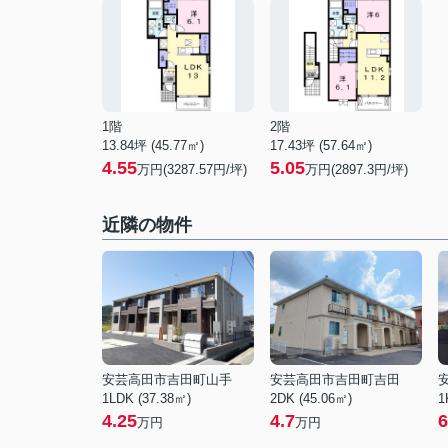
1階
2階
13.84坪 (45.77㎡)
17.43坪 (57.64㎡)
4.55
5.05
万円(3287.57円/坪)
万円(2897.3円/坪)
近隣の物件
安芸高田市吉田町山手
安芸高田市吉田町吉田
1LDK (37.38㎡)
2DK (45.06㎡)
1
4.25
4.7
6
万円
万円