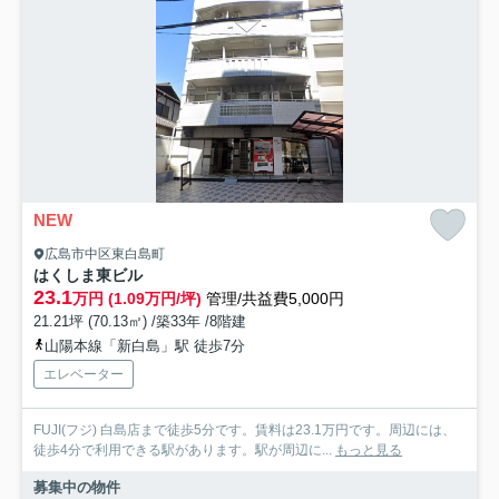
NEW
広島市中区東白島町
はくしま東ビル
23.1
万円 (1.09万円/坪)
管理/共益費5,000円
21.21坪 (70.13㎡) /築33年 /8階建
山陽本線「新白島」駅 徒歩7分
エレベーター
FUJI(フジ) 白島店まで徒歩5分です。賃料は23.1万円です。周辺には、
徒歩4分で利用できる駅があります。駅が周辺に...
もっと見る
募集中の物件