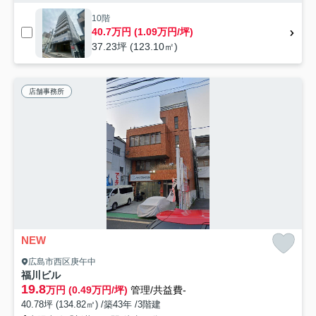
10階
40.7万円 (1.09万円/坪)
37.23坪 (123.10㎡)
店舗事務所
NEW
広島市西区庚午中
福川ビル
19.8
万円 (0.49万円/坪)
管理/共益費-
40.78坪 (134.82㎡) /築43年 /3階建