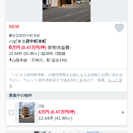
NEW
安芸郡府中町本町
ハピネス府中町本町
6
万円 (0.47万円/坪)
管理/共益費-
12.64坪 (41.80㎡) /築38年 /3階建
山陽本線「天神川」駅 徒歩14分
「ハピネス府中町本町」の物件情報をお探しならお気軽にお問い合わせ
下さい。ウォンツ 府中本町店まで徒歩3分にあるので、体調...
もっと見
る
募集中の物件
2階
6万円 (0.47万円/坪)
12.64坪 (41.80㎡)