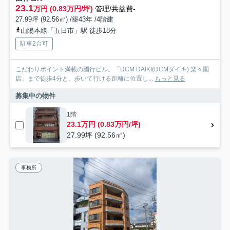
23.1
万円 (0.83万円/坪)
管理/共益費-
27.99坪 (92.56㎡) /築43年 /4階建
山陽本線「五日市」駅 徒歩18分
駐車2台可
こだわりポイント満載の國行ビル。「DCM DAIKI(DCMダイキ) 楽々園
店」まで徒歩4分と、歩いて行ける距離に位置し...
もっと見る
募集中の物件
1階
23.1万円 (0.83万円/坪)
27.99坪 (92.56㎡)
事務所