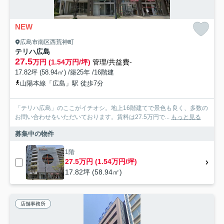
NEW
広島市南区西荒神町
テリハ広島
27.5
万円 (1.54万円/坪)
管理/共益費-
17.82坪 (58.94㎡) /築25年 /16階建
山陽本線「広島」駅 徒歩7分
「テリハ広島」のここがイチオシ。地上16階建てで景色も良く、多数の
お問い合わせをいただいております。賃料は27.5万円で...
もっと見る
募集中の物件
1階
27.5万円 (1.54万円/坪)
17.82坪 (58.94㎡)
店舗事務所