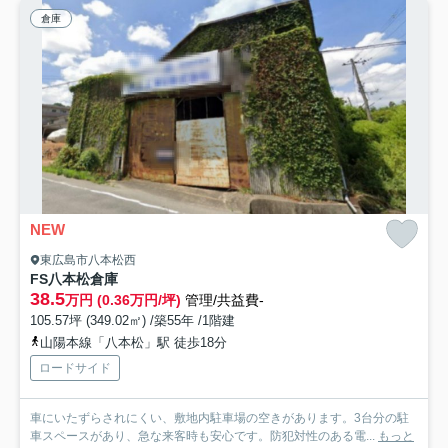
倉庫
NEW
東広島市八本松西
FS八本松倉庫
38.5
万円 (0.36万円/坪)
管理/共益費-
105.57坪 (349.02㎡) /築55年 /1階建
山陽本線「八本松」駅 徒歩18分
ロードサイド
車にいたずらされにくい、敷地内駐車場の空きがあります。3台分の駐
車スペースがあり、急な来客時も安心です。防犯対性のある電...
もっと