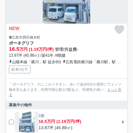
NEW
広島市西区楠木町
ポーネグリフ
16.5
万円 (1.19万円/坪)
管理/共益費-
13.87坪 (45.88㎡) /築41年 /4階建
山陽本線「横川」駅 徒歩9分
広島電鉄横川線「横川駅」駅 徒歩9分
駐車2台可
「ポーネグリフ」のここがイチオシ。歩いて徒歩6分の場所にウォンツ
楠木店もあります。利用可能な駅が2駅あり、利便性の高い...
もっと見
る
募集中の物件
1階
16.5万円 (1.19万円/坪)
13.87坪 (45.88㎡)