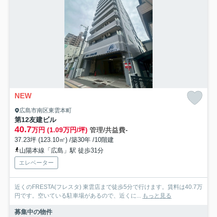
NEW
広島市南区東雲本町
第12友建ビル
40.7
万円 (1.09万円/坪)
管理/共益費-
37.23坪 (123.10㎡) /築30年 /10階建
山陽本線「広島」駅 徒歩31分
エレベーター
近くのFRESTA(フレスタ) 東雲店まで徒歩5分で行けます。賃料は40.7万
円です。空いている駐車場があるので、近くに...
もっと見る
募集中の物件