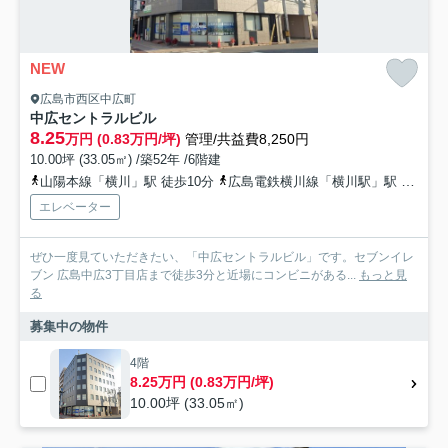
NEW
広島市西区中広町
中広セントラルビル
8.25
万円 (0.83万円/坪)
管理/共益費8,250円
10.00坪 (33.05㎡) /築52年 /6階建
山陽本線「横川」駅 徒歩10分
広島電鉄横川線「横川駅」駅 徒歩10分
エレベーター
ぜひ一度見ていただきたい、「中広セントラルビル」です。セブンイレ
ブン 広島中広3丁目店まで徒歩3分と近場にコンビニがある...
もっと見
る
募集中の物件
4階
8.25万円 (0.83万円/坪)
10.00坪 (33.05㎡)