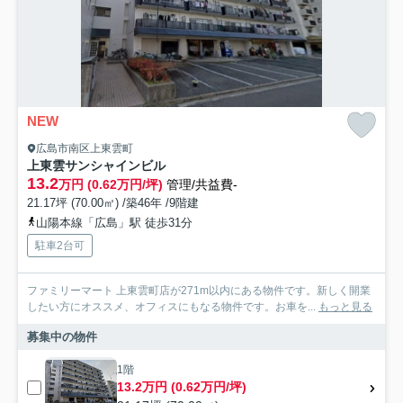
NEW
広島市南区上東雲町
上東雲サンシャインビル
13.2
万円 (0.62万円/坪)
管理/共益費-
21.17坪 (70.00㎡) /築46年 /9階建
山陽本線「広島」駅 徒歩31分
駐車2台可
ファミリーマート 上東雲町店が271m以内にある物件です。新しく開業
したい方にオススメ、オフィスにもなる物件です。お車を...
もっと見る
募集中の物件
1階
13.2万円 (0.62万円/坪)