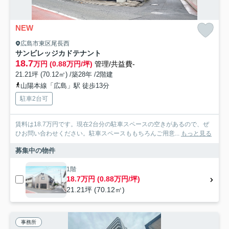
NEW
広島市東区尾長西
サンビレッジカドテナント
18.7
万円 (0.88万円/坪)
管理/共益費-
21.21坪 (70.12㎡) /築28年 /2階建
山陽本線「広島」駅 徒歩13分
駐車2台可
賃料は18.7万円です。現在2台分の駐車スペースの空きがあるので、ぜ
ひお問い合わせください。駐車スペースももちろんご用意...
もっと見る
募集中の物件
1階
18.7万円 (0.88万円/坪)
21.21坪 (70.12㎡)
事務所