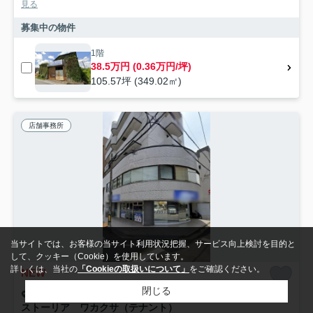
見る
募集中の物件
1階
38.5万円 (0.36万円/坪)
105.57坪 (349.02㎡)
店舗事務所
当サイトでは、お客様の当サイト利用状況把握、サービス向上検討を目的と
して、クッキー（Cookie）を使用しています。
詳しくは、当社の
「Cookieの取扱いについて」
をご確認ください。
NEW
閉じる
広島市東区若草町
ストーリア ワカクサ（テナント）