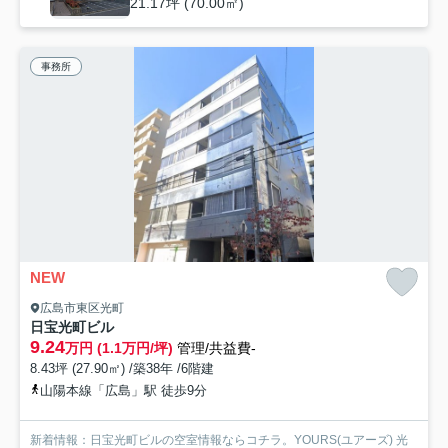
21.17坪 (70.00㎡)
事務所
NEW
広島市東区光町
日宝光町ビル
9.24
万円 (1.1万円/坪)
管理/共益費-
8.43坪 (27.90㎡) /築38年 /6階建
山陽本線「広島」駅 徒歩9分
新着情報：日宝光町ビルの空室情報ならコチラ。YOURS(ユアーズ) 光