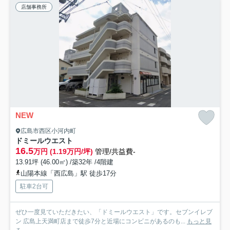
店舗事務所
NEW
広島市西区小河内町
ドミールウエスト
16.5
万円 (1.19万円/坪)
管理/共益費-
13.91坪 (46.00㎡) /築32年 /4階建
山陽本線「西広島」駅 徒歩17分
駐車2台可
ぜひ一度見ていただきたい、「ドミールウエスト」です。セブンイレブ
ン 広島上天満町店まで徒歩7分と近場にコンビニがあるのも...
もっと見