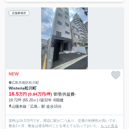
店舗事務所
NEW
広島市南区松川町
Wisteria松川町
16.5
万円 (0.84万円/坪)
管理/共益費-
19.72坪 (65.20㎡) /築32年 /6階建
山陽本線「広島」駅 徒歩15分
賃料は16.5万円です。周辺に駅が二つあり、交通の利便性が高いです。
敷金2ヶ月、敷金は退去時のことを考えても払っておいた...
もっと見る