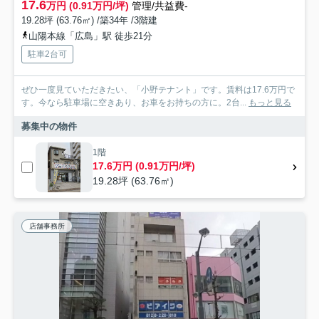
17.6
万円 (0.91万円/坪)
管理/共益費-
19.28坪 (63.76㎡) /築34年 /3階建
山陽本線「広島」駅 徒歩21分
駐車2台可
ぜひ一度見ていただきたい、「小野テナント」です。賃料は17.6万円で
す。今なら駐車場に空きあり、お車をお持ちの方に。2台...
もっと見る
募集中の物件
1階
17.6万円 (0.91万円/坪)
19.28坪 (63.76㎡)
店舗事務所