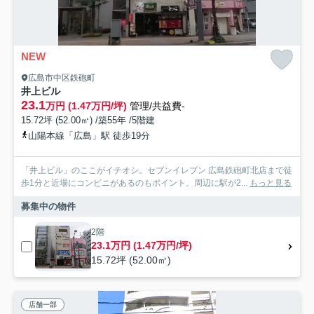
NEW
広島市中区鉄砲町
井上ビル
23.1
万円 (1.47万円/坪)
管理/共益費-
15.72坪 (52.00㎡) /築55年 /5階建
山陽本線「広島」駅 徒歩19分
「井上ビル」のここがイチオシ。セブンイレブン 広島鉄砲町北店まで徒
歩1分と近場にコンビニがあるのもポイント。周辺に駅が2...
もっと見る
募集中の物件
2階
23.1万円 (1.47万円/坪)
15.72坪 (52.00㎡)
店舗一部