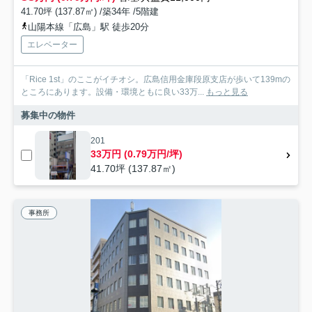
41.70坪 (137.87㎡) /築34年 /5階建
山陽本線「広島」駅 徒歩20分
エレベーター
「Rice 1st」のここがイチオシ。広島信用金庫段原支店が歩いて139mの
ところにあります。設備・環境ともに良い33万...
もっと見る
募集中の物件
201
33万円 (0.79万円/坪)
41.70坪 (137.87㎡)
事務所