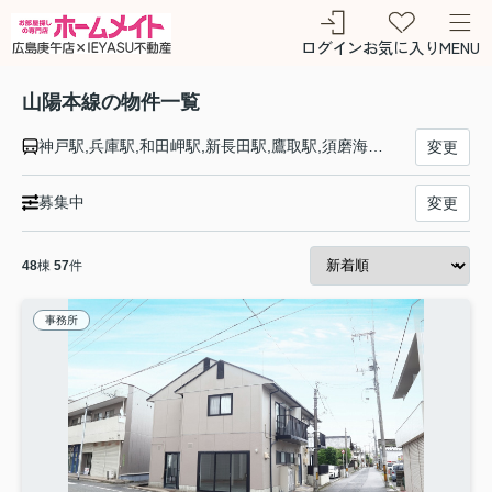
ログイン
お気に入り
MENU
山陽本線の物件一覧
神戸駅,兵庫駅,和田岬駅,新長田駅,鷹取駅,須磨海浜公園駅,須磨駅,塩屋駅,垂水駅,舞子駅,朝霧駅,明石駅,西明石駅,大久保駅,魚住駅,土山駅,東加古川駅,加古川駅,宝殿駅,曽根駅,ひめじ別所駅,御着駅,東姫路駅,姫路駅,手柄山平和公園駅,英賀保駅,はりま勝原駅,網干駅,竜野駅,相生駅,有年駅,上郡駅,三石駅,吉永駅,和気駅,熊山駅,万富駅,瀬戸駅,上道駅,東岡山駅,高島駅,西川原駅,岡山駅,北長瀬駅,庭瀬駅,中庄駅,倉敷駅,西阿知駅,新倉敷駅,金光駅,鴨方駅,里庄駅,笠岡駅,大門駅,東福山駅,福山駅,備後赤坂駅,松永駅,東尾道駅,尾道駅,糸崎駅,三原駅,本郷駅,河内駅,入野駅,白市駅,西高屋駅,西条駅,寺家駅,八本松駅,瀬野駅,中野東駅,安芸中野駅,海田市駅,向洋駅,天神川駅,広島駅,新白島駅,横川駅,西広島駅,新井口駅,五日市駅,廿日市駅,宮内串戸駅,阿品駅,宮島口駅,前空駅,大野浦駅,玖波駅,大竹駅,和木駅,岩国駅,南岩国駅,藤生駅,通津駅,由宇駅,神代駅,大畠駅,柳井港駅,柳井駅,田布施駅,岩田駅,島田駅,光駅,下松駅,櫛ケ浜駅,徳山駅,新南陽駅,福川駅,戸田駅,富海駅,防府駅,大道駅,四辻駅,新山口駅,嘉川駅,本由良駅,厚東駅,宇部駅,小野田駅,厚狭駅,埴生駅,小月駅,長府駅,新下関駅,幡生駅,下関駅,門司駅
変更
募集中
変更
48
棟
57
件
事務所