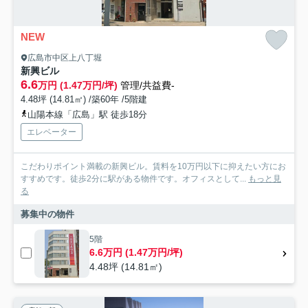
NEW
広島市中区上八丁堀
新興ビル
6.6
万円 (1.47万円/坪)
管理/共益費-
4.48坪 (14.81㎡) /築60年 /5階建
山陽本線「広島」駅 徒歩18分
エレベーター
こだわりポイント満載の新興ビル。賃料を10万円以下に抑えたい方にお
すすめです。徒歩2分に駅がある物件です。オフィスとして...
もっと見
る
募集中の物件
5階
6.6万円 (1.47万円/坪)
4.48坪 (14.81㎡)