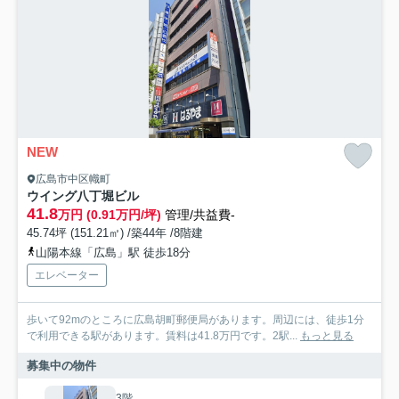
NEW
広島市中区幟町
ウイング八丁堀ビル
41.8
万円 (0.91万円/坪)
管理/共益費-
45.74坪 (151.21㎡) /築44年 /8階建
山陽本線「広島」駅 徒歩18分
エレベーター
歩いて92mのところに広島胡町郵便局があります。周辺には、徒歩1分
で利用できる駅があります。賃料は41.8万円です。2駅...
もっと見る
募集中の物件
3階