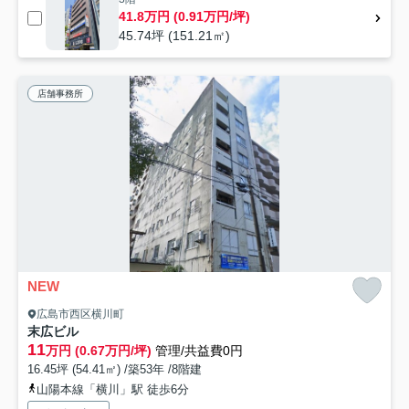
41.8万円 (0.91万円/坪)
45.74坪 (151.21㎡)
店舗事務所
NEW
広島市西区横川町
末広ビル
11
万円 (0.67万円/坪)
管理/共益費0円
16.45坪 (54.41㎡) /築53年 /8階建
山陽本線「横川」駅 徒歩6分