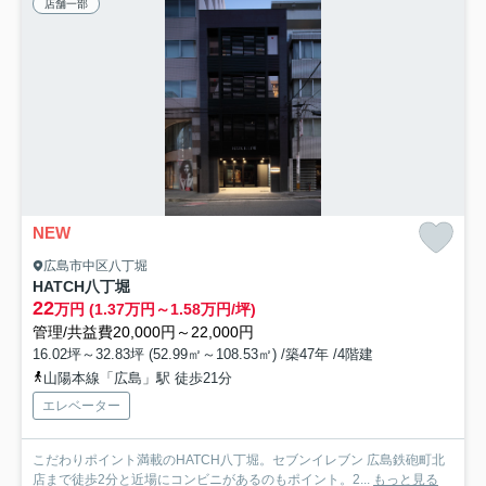
店舗一部
NEW
広島市中区八丁堀
HATCH八丁堀
22
万円 (1.37万円～1.58万円/坪)
管理/共益費20,000円～22,000円
16.02坪～32.83坪 (52.99㎡～108.53㎡) /築47年 /4階建
山陽本線「広島」駅 徒歩21分
エレベーター
こだわりポイント満載のHATCH八丁堀。セブンイレブン 広島鉄砲町北
店まで徒歩2分と近場にコンビニがあるのもポイント。2...
もっと見る