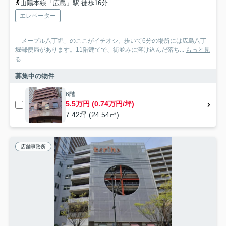
山陽本線「広島」駅 徒歩16分
エレベーター
「メープル八丁堀」のここがイチオシ。歩いて6分の場所には広島八丁
堀郵便局があります。11階建てで、街並みに溶け込んだ落ち...
もっと見
る
募集中の物件
6階
5.5万円 (0.74万円/坪)
7.42坪 (24.54㎡)
店舗事務所