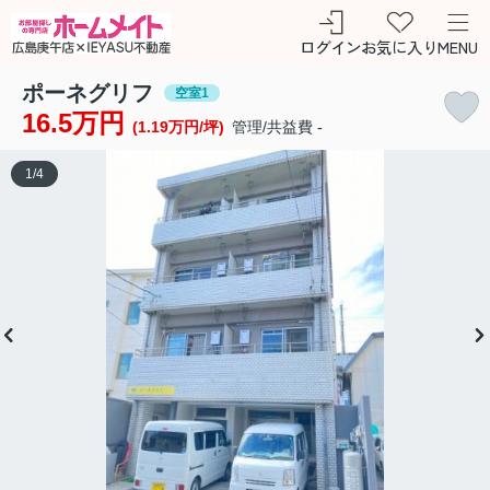
ログイン
お気に入り
MENU
ポーネグリフ
空室1
16.5万円
(1.19万円/坪)
管理/共益費 -
1
/
4