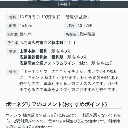
【外観】
16.5万円 (1.19万円/坪) 管理/共益費 -
賃料
45.88㎡
13.87坪
面積
坪数
築41年
1階/4階建
築年数
所在階
広島県
広島市西区
楠木町
２丁目
所在地
山陽本線
「
横川
」駅 徒歩9分
交通
広島電鉄横川線
「
横川駅
」駅 徒歩9分
広島高速交通アストラムライン
「
城北
」駅 徒歩12分
「ポーネグリフ」のここがイチオシ。歩いて6分の場所
備考
に、ウォンツ 楠木店があります。駅から徒歩9分にある
物件なので、電車利用が多い方にオススメです。2駅利
用できるので電車をよく使う方におすすめな物件です。
ポーネグリフのコメント(おすすめポイント)
ウォンツ 楠木店まで徒歩6分にあるので、体調が悪くなっても安
心。2駅利用ができて、電車での移動に役立つ物件です。利便性
の高い徒歩9分の物件です。