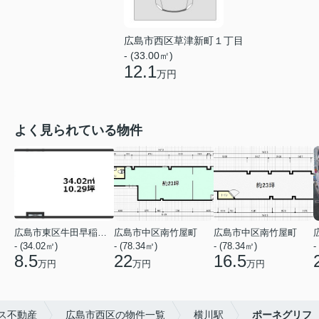
広島市西区草津新町１丁目
- (33.00㎡)
12.1
万円
よく見られている物件
広島市東区牛田早稲田１丁目
広島市中区南竹屋町
広島市中区南竹屋町
- (34.02㎡)
- (78.34㎡)
- (78.34㎡)
-
8.5
22
16.5
万円
万円
万円
ス不動産
広島市西区の物件一覧
横川駅
ポーネグリフ