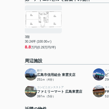
3階
30.24坪 (100.00㎡)
8.8
万円(0.29万円/坪)
周辺施設
銀行
ス
広島市信用組合 東雲支店
ピ
251ｍ（4分）
2
コンビニエンスストア
ス
ファミリーマート 広島東雲店
F
397ｍ（5分）
5