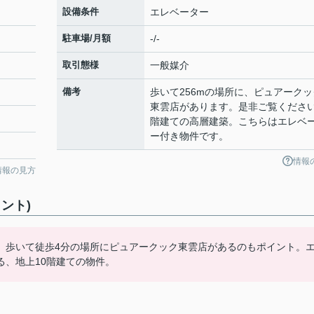
設備条件
エレベーター
駐車場/月額
-/-
取引態様
一般媒介
備考
歩いて256mの場所に、ピュアークッ
東雲店があります。是非ご覧ください
階建ての高層建築。こちらはエレベ
ー付き物件です。
情報
情報の見方
ント)
。歩いて徒歩4分の場所にピュアークック東雲店があるのもポイント。
、地上10階建ての物件。