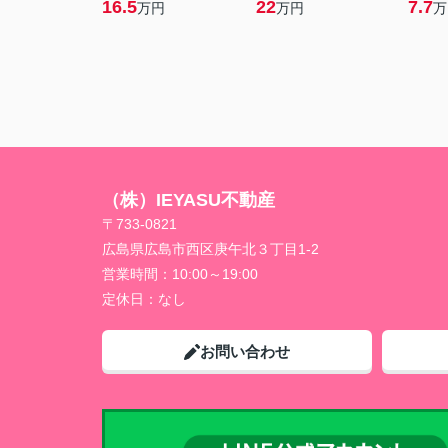
16.5
22
7.7
万円
万円
万
（株）IEYASU不動産
〒733-0821
広島県広島市西区庚午北３丁目1-2
営業時間：
10:00～19:00
定休日：
なし
お問い合わせ