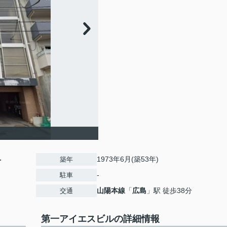
-
1973年6月(築53年)
築年
-
駐車
山陽本線
「
広島
」駅 徒歩38分
交通
第一アイエスビルの詳細情報