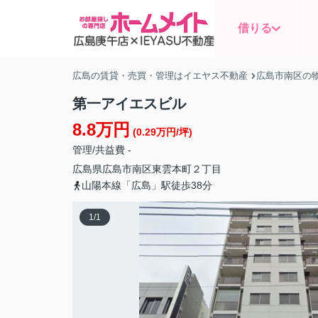
借りる
広島の賃貸・売買・管理はイエヤス不動産
広島市南区の
第一アイエスビル
8.8万円
(0.29万円/坪)
管理/共益費 -
広島県
広島市南区
東雲本町
２丁目
山陽本線「広島」駅徒歩38分
1
/
1