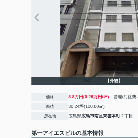
【外観】
8.8万円(0.29万円/坪)
管理/共益費
価格
30.24坪(100.00㎡)
面積
広島県
広島市南区
東雲本町
２丁目
所在地
第一アイエスビルの基本情報