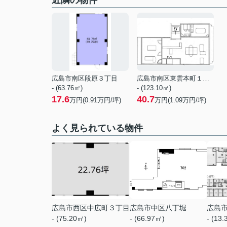
近隣の物件
広島市南区段原３丁目
広島市南区東雲本町１丁目
- (63.76㎡)
- (123.10㎡)
17.6
40.7
万円(
0.91
万円/坪)
万円(
1.09
万円/坪)
よく見られている物件
広島市西区中広町３丁目
広島市中区八丁堀
広島
- (75.20㎡)
- (66.97㎡)
- (13