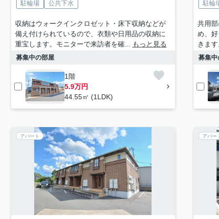
駐輪場
公共下水
駐輪
収納はウォークインクロゼット・床下収納などが
共用部
備え付けられているので、衣類や日用品の収納に
め、好
重宝します。モニターで来訪者を確...
もっと見る
きます
募集中の部屋
募集中
1階
5.9万円
44.55㎡ (1LDK)
アパート
アパー