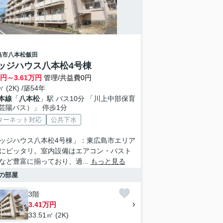
島市
八本松飯田
ッジハウス八本松4号棟
円～
3.61
万円
管理/共益費0円
㎡ (2K) /築54年
本線
「
八本松
」駅 バス10分 「川上中部保育
芸陽バス）」 停歩1分
ターネット対応
公共下水
ッジハウス八本松4号棟」：東広島市エリア
にピッタリ。室内設備はエアコン・バスト
など豊富に揃っており、過...
もっと見る
の部屋
3階
3.41万円
33.51㎡ (2K)