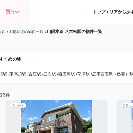
買う
トップ
エリアから探
山陽本線 八本松駅の物件一覧
探す
山陽本線の物件一覧
すすめの駅
須駅
/
東高須駅
/
古江駅
/
三次駅
/
西広島駅
/
草津駅
/
広電西広島（己斐）
13
件
アパート
賃貸マ