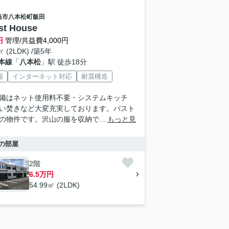
島市
八本松町飯田
st House
円
管理/共益費4,000円
㎡ (2LDK) /築5年
本線
「
八本松
」駅 徒歩18分
場
インターネット対応
耐震構造
備はネット使用料不要・システムキッチ
い焚きなど大変充実しております。バスト
の物件です。沢山の服を収納で...
もっと見
の部屋
2階
6.5万円
54.99㎡ (2LDK)