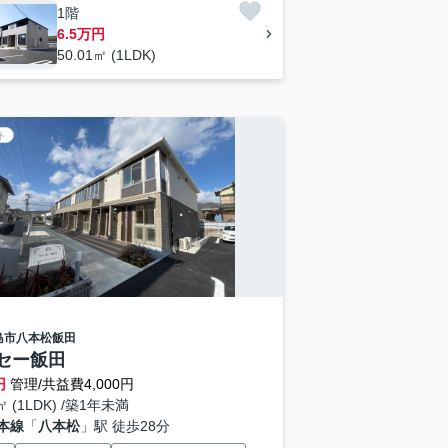
1階
6.5万円
50.01㎡ (1LDK)
ト
島市
八本松飯田
セー飯田
円
管理/共益費4,000円
5㎡ (1LDK) /築1年未満
本線
「
八本松
」駅 徒歩28分