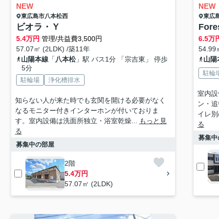
NEW
NEW
東広島市
八本松西
東広
ビオラ・Ｙ
Fore
5.4
万円
管理/共益費3,500円
6.5
万
57.07㎡ (2LDK) /築11年
54.99
山陽本線
「
八本松
」駅 バス1分 「宗吉東」 停歩
山陽
5分
駐輪
駐輪場
浄化槽排水
室内設
知らない人が来た時でも玄関を開ける必要がなく
ン・追
なるモニター付きインターホンが付いておりま
イレ別
す。室内設備は洗面所独立・浴室乾燥...
もっと見
る
る
募集中
募集中の部屋
2階
5.4万円
57.07㎡ (2LDK)