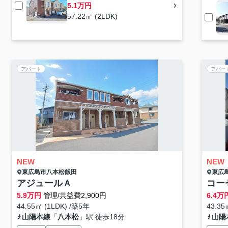
5.1万円
57.22㎡ (2LDK)
アパート
アパー
NEW
NEW
東広島市
八本松飯田
東広
アジュールＡ
コー
5.9
万円
管理/共益費2,900円
6.4
万
44.55㎡ (1LDK) /築5年
43.3
山陽本線
「
八本松
」駅 徒歩18分
山陽