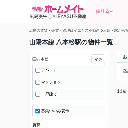
借りる
広島の賃貸・売買・管理はイエヤス不動産
沿線・駅から
山陽本線 八本松駅の物件一覧
お
八本松
変更
アパート
高
マンション
11
棟
一戸建て
募集中のみ表示
賃料