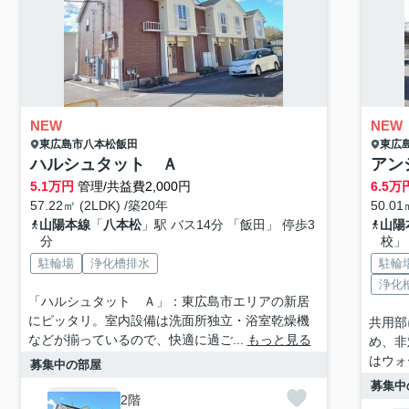
NEW
NEW
東広島市
八本松飯田
東広
ハルシュタット Ａ
アン
5.1
万円
管理/共益費2,000円
6.5
万
57.22㎡ (2LDK) /築20年
50.01
山陽本線
「
八本松
」駅 バス14分 「飯田」 停歩3
山陽
分
校」
駐輪場
浄化槽排水
駐輪
浄化
「ハルシュタット Ａ」：東広島市エリアの新居
にピッタリ。室内設備は洗面所独立・浴室乾燥機
共用部
などが揃っているので、快適に過ご...
もっと見る
め、非
はウォ
募集中の部屋
募集中
2階