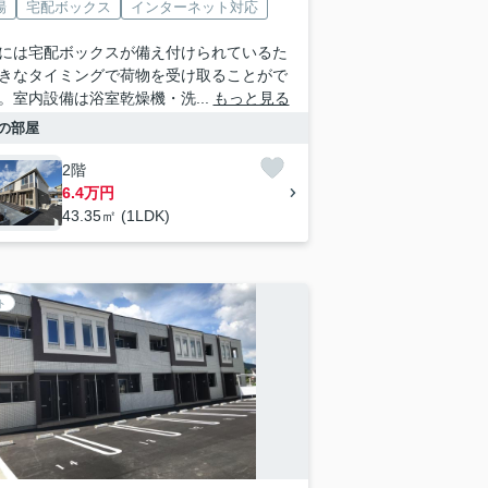
場
宅配ボックス
インターネット対応
には宅配ボックスが備え付けられているた
きなタイミングで荷物を受け取ることがで
。室内設備は浴室乾燥機・洗...
もっと見る
の部屋
2階
6.4万円
43.35㎡ (1LDK)
ト