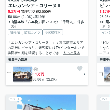
東広島市
八本松町原
東広
エレガンシア・コリーヌⅡ
ビレ
5.3
万円
管理/共益費2,000円
3.1
万
58.86㎡ (2LDK) /築19年
28.98
山陽本線
「
八本松
」駅 バス9分 「千野丸」 停歩
山陽
3分
所（
駐輪場
防犯カメラ
浄化槽排水
イン
「エレガンシア・コリーヌⅡ」：東広島市エリア
「ビレ
の新居にピッタリ。来客時にはTVインターホンで
しなら
訪問者の顔を確認することができ...
もっと見る
エアコ
募集中の部屋
募集中
2階
5.3万円
58.86㎡ (2LDK)
アパート
アパー