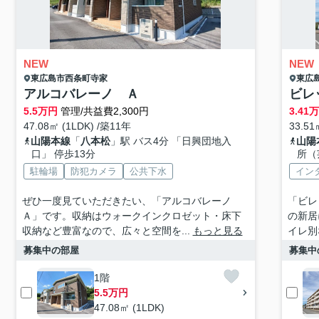
NEW
NEW
東広島市
西条町寺家
東広
アルコバレーノ Ａ
ビレ
5.5
万円
管理/共益費2,300円
3.41
万
47.08㎡ (1LDK) /築11年
33.51
山陽本線
「
八本松
」駅 バス4分 「日興団地入
山陽
口」 停歩13分
所（
駐輪場
防犯カメラ
公共下水
イン
ぜひ一度見ていただきたい、「アルコバレーノ
「ビレ
Ａ」です。収納はウォークインクロゼット・床下
の新居
収納など豊富なので、広々と空間を...
もっと見る
イレ別
募集中の部屋
募集中
1階
5.5万円
47.08㎡ (1LDK)