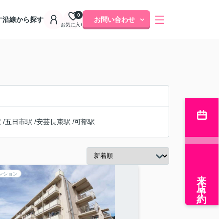
0
す
沿線から探す
お問い合わせ
お気に入り
駅
/
五日市駅
/
安芸長束駅
/
可部駅
来店予約
ンション