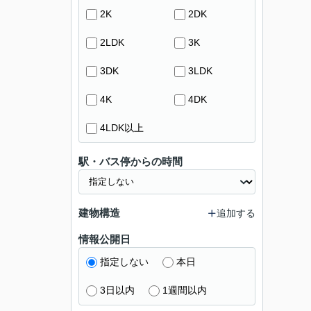
2K
2DK
2LDK
3K
3DK
3LDK
4K
4DK
4LDK以上
駅・バス停からの時間
建物構造
追加する
情報公開日
指定しない
本日
3日以内
1週間以内