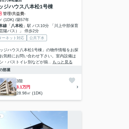
島市
八本松飯田
ッジハウス八本松1号棟
円
管理/共益費-
㎡ (1DK) /築57年
本線
「
八本松
」駅 バス10分 「川上中部保育
芸陽バス）」 停歩2分
ターネット対応
公共下水
ッジハウス八本松1号棟」の物件情報をお探
お気軽にお問い合わせ下さい。室内設備は
ン・バストイレ別などが揃...
もっと見る
の部屋
3階
3.1万円
28.98㎡ (1DK)
ト