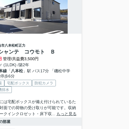
島市
八本松町正力
シャンテ コウモト Ｂ
円
管理/共益費3,500円
㎡ (1LDK) /築2年
本線
「
八本松
」駅 バス17分 「磯松中学
 停歩6分
場
宅配ボックス
防犯カメラ
槽排水
には宅配ボックスが備え付けられているた
対面での荷物の受け取りが可能です。収納
ークインクロゼット・床下収...
もっと見る
の部屋