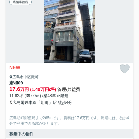
店舗事務所
NEW
広島市中区幟町
宏和09
17.6
万円 (1.49万円/坪)
管理/共益費-
11.82坪 (39.09㎡) /築48年 /5階建
広島電鉄本線「胡町」駅 徒歩4分
広島胡町郵便局まで265mです。賃料は17.6万円です。周辺には、徒歩4
分で利用できる駅があります。
募集中の物件