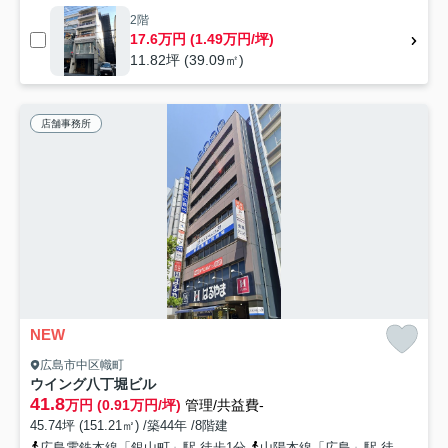
2階
17.6万円 (1.49万円/坪)
11.82坪 (39.09㎡)
店舗事務所
NEW
広島市中区幟町
ウイング八丁堀ビル
41.8
万円 (0.91万円/坪)
管理/共益費-
45.74坪 (151.21㎡) /築44年 /8階建
広島電鉄本線「銀山町」駅 徒歩1分
山陽本線「広島」駅 徒歩18分