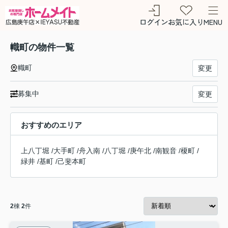
ログイン
お気に入り
MENU
幟町の物件一覧
幟町
変更
募集中
変更
おすすめのエリア
上八丁堀
/
大手町
/
舟入南
/
八丁堀
/
庚午北
/
南観音
/
榎町
/
緑井
/
基町
/
己斐本町
2
棟
2
件