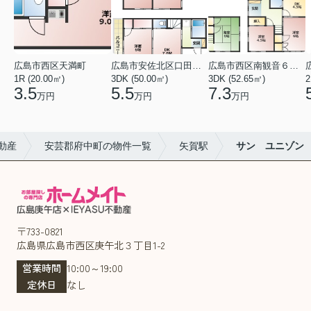
広島市西区天満町
広島市安佐北区口田１丁目
広島市西区南観音６丁目
1R (20.00㎡)
3DK (50.00㎡)
3DK (52.65㎡)
2
3.5
5.5
7.3
万円
万円
万円
動産
安芸郡府中町の物件一覧
矢賀駅
サン ユニゾン
〒733-0821
広島県広島市西区庚午北３丁目1-2
営業時間
10:00～19:00
定休日
なし