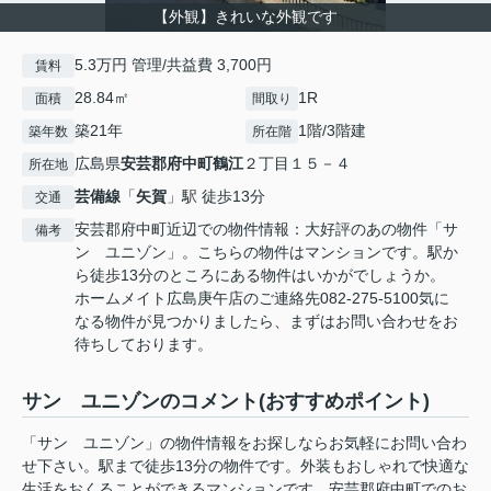
【外観】きれいな外観です
5.3万円 管理/共益費 3,700円
賃料
28.84㎡
1R
面積
間取り
築21年
1階/3階建
築年数
所在階
広島県
安芸郡府中町
鶴江
２丁目１５－４
所在地
芸備線
「
矢賀
」駅 徒歩13分
交通
安芸郡府中町近辺での物件情報：大好評のあの物件「サ
備考
ン ユニゾン」。こちらの物件はマンションです。駅か
ら徒歩13分のところにある物件はいかがでしょうか。
ホームメイト広島庚午店のご連絡先082-275-5100気に
なる物件が見つかりましたら、まずはお問い合わせをお
待ちしております。
サン ユニゾンのコメント(おすすめポイント)
「サン ユニゾン」の物件情報をお探しならお気軽にお問い合わ
せ下さい。駅まで徒歩13分の物件です。外装もおしゃれで快適な
生活をおくることができるマンションです。安芸郡府中町でのお