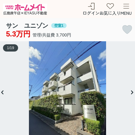
ログイン
お気に入り
MENU
サン ユニゾン
空室1
5.3万円
管理/共益費 3,700円
1
/
19