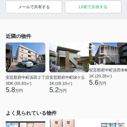
メールで共有する
LINEで共有する
近隣の物件
安芸郡府中町浜田本
1K (20.28㎡)
安芸郡府中町浜田２丁目
安芸郡府中町緑ケ丘
5.6
万円
3DK (55.83㎡)
1K (28.10㎡)
5.8
5.2
万円
万円
よく見られている物件