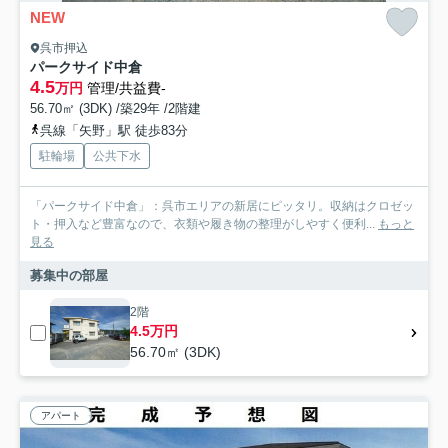
NEW
呉市押込
パークサイド中倉
4.5
万円
管理/共益費-
56.70㎡ (3DK) /築29年 /2階建
呉線「矢野」駅 徒歩83分
駐輪場
公共下水
「パークサイド中倉」：呉市エリアの新居にピッタリ。収納はクロゼッ
ト・押入など豊富なので、衣類や履き物の整理がしやすく便利...
もっと
見る
募集中の部屋
2階
4.5万円
56.70㎡ (3DK)
アパート