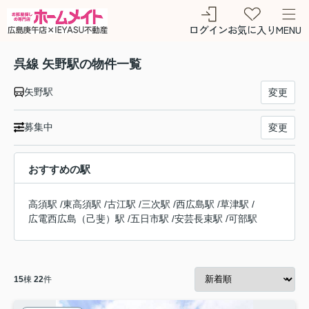
ログイン
お気に入り
MENU
呉線 矢野駅の物件一覧
矢野駅
変更
募集中
変更
おすすめの駅
高須駅
/
東高須駅
/
古江駅
/
三次駅
/
西広島駅
/
草津駅
/
広電西広島（己斐）駅
/
五日市駅
/
安芸長束駅
/
可部駅
15
棟
22
件