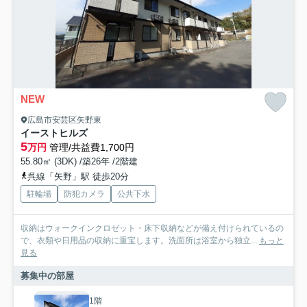
NEW
広島市安芸区矢野東
イーストヒルズ
5
万円
管理/共益費1,700円
55.80㎡ (3DK) /築26年 /2階建
呉線「矢野」駅 徒歩20分
駐輪場
防犯カメラ
公共下水
収納はウォークインクロゼット・床下収納などが備え付けられているの
で、衣類や日用品の収納に重宝します。洗面所は浴室から独立...
もっと
見る
募集中の部屋
1階