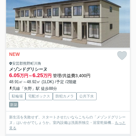
NEW
安芸郡熊野町川角
メゾンドグリシーヌ
6.05
6.25
万円～
万円
管理/共益費3,400円
48.91㎡～48.92㎡ (1LDK) /予定 /2階建
呉線「矢野」駅 徒歩88分
駐輪場
宅配ボックス
防犯カメラ
公共下水
新築
新生活を失敗せず、スタートさせたいならこちらの「メゾンドグリシー
ヌ」はいかがでしょうか。室内設備は洗面所独立・浴室乾燥機...
もっと
見る