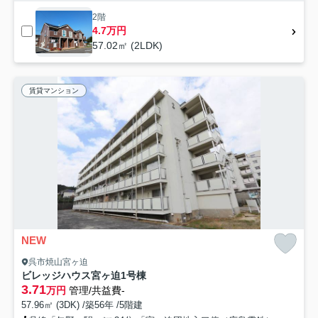
2階
4.7万円
57.02㎡ (2LDK)
賃貸マンション
NEW
呉市焼山宮ヶ迫
ビレッジハウス宮ヶ迫1号棟
3.71
万円
管理/共益費-
57.96㎡ (3DK) /築56年 /5階建