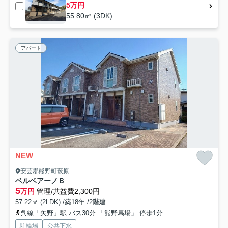
5万円
55.80㎡ (3DK)
アパート
NEW
安芸郡熊野町萩原
ベルベアーノＢ
5
万円
管理/共益費2,300円
57.22㎡ (2LDK) /築18年 /2階建
呉線「矢野」駅 バス30分 「熊野馬場」 停歩1分
駐輪場
公共下水