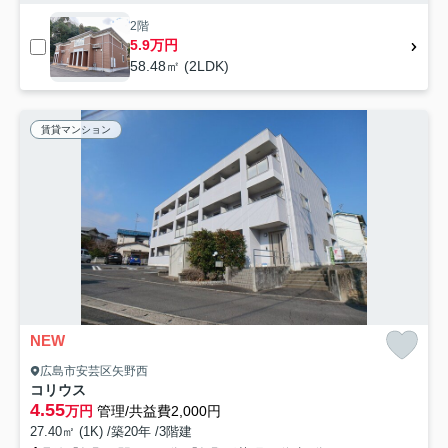
2階
5.9万円
58.48㎡ (2LDK)
賃貸マンション
NEW
広島市安芸区矢野西
コリウス
4.55
万円
管理/共益費2,000円
27.40㎡ (1K) /築20年 /3階建