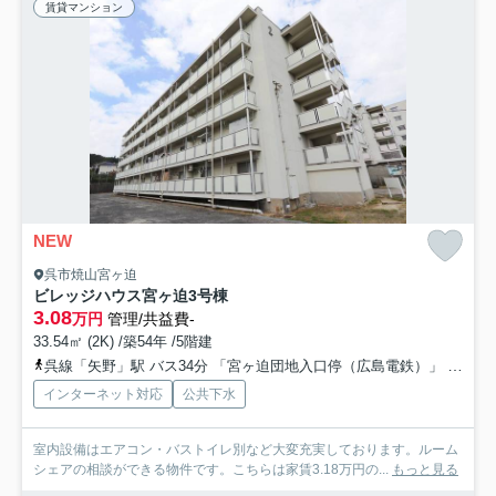
賃貸マンション
NEW
呉市焼山宮ヶ迫
ビレッジハウス宮ヶ迫3号棟
3.08
万円
管理/共益費-
33.54㎡ (2K) /築54年 /5階建
呉線「矢野」駅 バス34分 「宮ヶ迫団地入口停（広島電鉄）」 停歩12分
インターネット対応
公共下水
室内設備はエアコン・バストイレ別など大変充実しております。ルーム
シェアの相談ができる物件です。こちらは家賃3.18万円の...
もっと見る