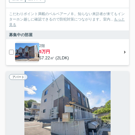
こだわりポイント満載のベルベアーノＢ。知らない来訪者が来てもイン
ターホン越しに確認できるので防犯対策につながります。室内...
もっと
見る
募集中の部屋
2階
5万円
57.22㎡ (2LDK)
アパート