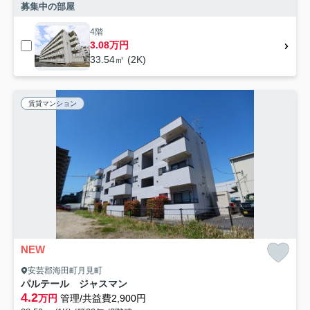
募集中の部屋
4階
3.08万円
33.54㎡ (2K)
賃貸マンション
NEW
安芸郡海田町月見町
パルテール ジャスマン
4.2
万円
管理/共益費2,900円