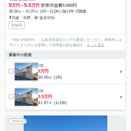
5
5.5
万円～
万円
管理/共益費3,000円
30.00㎡～41.87㎡ (1R～1LDK) /築13年 /2階建
呉線「矢野」駅 徒歩10分
駐輪場
「Villa SAMAYA」：広島市安芸区エリアの新居にピッタリ。来客時には
TVインターホンを使用して訪問者の顔を確認す...
もっと見る
募集中の部屋
1階
5万円
30.00㎡ (1R)
2階
5.5万円
41.87㎡ (1LDK)
アパート