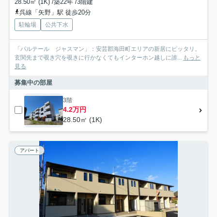
28.50㎡ (1K) /築22年 /3階建
呉線「矢野」駅 徒歩20分
駐輪場
公共下水
「パルテール ジャスマン」：安芸郡海田町エリアの新居にピッタリ。
玄関先まで覗き穴を覗きに行かなくてもインターホン越しに誰...
もっと
見る
募集中の部屋
3階
4.2万円
28.50㎡ (1K)
アパート