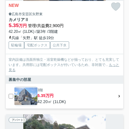
NEW
広島市安芸区矢野東
カメリアⅡ
5.35
万円
管理/共益費2,900円
42.20㎡ (1LDK) /築3年 /3階建
呉線「矢野」駅 徒歩19分
駐輪場
宅配ボックス
公共下水
室内設備は洗面所独立・浴室乾燥機などが揃っており、とても充実して
います。共用部には宅配ボックスが付いているため、非対面で...
もっと
見る
募集中の部屋
3階
5.35万円
42.20㎡ (1LDK)
アパート