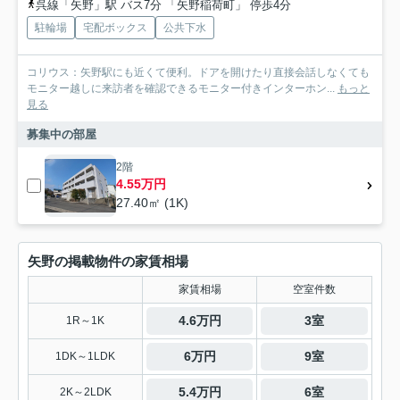
呉線「矢野」駅 バス7分 「矢野稲荷町」 停歩4分
駐輪場
宅配ボックス
公共下水
コリウス：矢野駅にも近くて便利。ドアを開けたり直接会話しなくても
モニター越しに来訪者を確認できるモニター付きインターホン...
もっと
見る
募集中の部屋
2階
4.55万円
27.40㎡ (1K)
矢野の掲載物件の家賃相場
家賃相場
空室件数
4.6万円
3室
1R～1K
6万円
9室
1DK～1LDK
5.4万円
6室
2K～2LDK