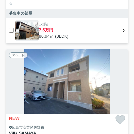
る
募集中の部屋
1-2階
7.5万円
86.94㎡ (3LDK)
アパート
NEW
広島市安芸区矢野東
Villa SAMAYA