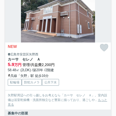
NEW
広島市安芸区矢野西
カーサ セレノ Ａ
5.9
万円
管理/共益費2,200円
58.48㎡ (2LDK) /築20年 /2階建
呉線「矢野」駅 徒歩16分
駐輪場
防犯カメラ
公共下水
矢野駅周辺への引っ越しをお考えなら「カーサ セレノ Ａ」。室内設
備は浴室乾燥機・洗面所独立など豊富に揃っており、過ごしや...
もっと
見る
募集中の部屋