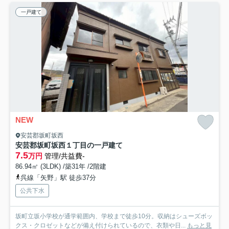
一戸建て
NEW
安芸郡坂町坂西
安芸郡坂町坂西１丁目の一戸建て
7.5
万円
管理/共益費-
86.94㎡ (3LDK) /築31年 /2階建
呉線「矢野」駅 徒歩37分
公共下水
坂町立坂小学校が通学範囲内、学校まで徒歩10分。収納はシューズボッ
クス・クロゼットなどが備え付けられているので、衣類や日...
もっと見