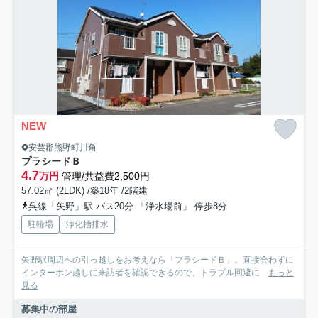
NEW
安芸郡熊野町川角
プラシードＢ
4.7
万円
管理/共益費2,500円
57.02㎡ (2LDK) /築18年 /2階建
呉線「矢野」駅 バス20分 「浄水場前」 停歩8分
駐輪場
浄化槽排水
矢野駅周辺への引っ越しをお考えなら「プラシードＢ」。直接会わずに
インターホン越しに来訪者を確認できるので、トラブル回避に...
もっと
見る
募集中の部屋