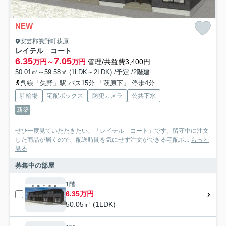
NEW
安芸郡熊野町萩原
レイテル コート
6.35
7.05
万円～
万円
管理/共益費3,400円
50.01㎡～59.58㎡ (1LDK～2LDK) /予定 /2階建
呉線「矢野」駅 バス15分 「萩原下」 停歩4分
駐輪場
宅配ボックス
防犯カメラ
公共下水
新築
ぜひ一度見ていただきたい、「レイテル コート」です。留守中に注文
した商品が届くので、配送時間を気にせず注文ができる宅配ボ...
もっと
見る
募集中の部屋
1階
6.35万円
50.05㎡ (1LDK)