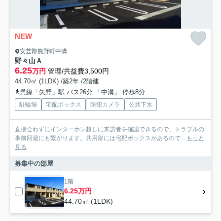
NEW
安芸郡熊野町中溝
野々山Ａ
6.25
万円
管理/共益費3,500円
44.70㎡ (1LDK) /築2年 /2階建
呉線「矢野」駅 バス26分 「中溝」 停歩8分
駐輪場
宅配ボックス
防犯カメラ
公共下水
直接会わずにインターホン越しに来訪者を確認できるので、トラブルの
事前回避にも繋がります。共用部には宅配ボックスがあるので...
もっと
見る
募集中の部屋
1階
6.25万円
44.70㎡ (1LDK)