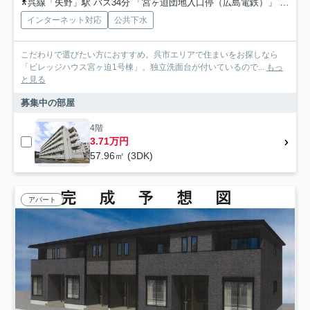
呉線「矢野」駅 バス34分 「宮ヶ迫団地入口停（広島電鉄）」 停歩12分
インターネット対応
公共下水
こだわりで選びたい方におすすめ。呉市エリアで住まいをお探しなら
「ビレッジハウス宮ヶ迫1号棟」。独立洗面台が付いているので...
もっ
と見る
募集中の部屋
4階
3.71万円
57.96㎡ (3DK)
アパート