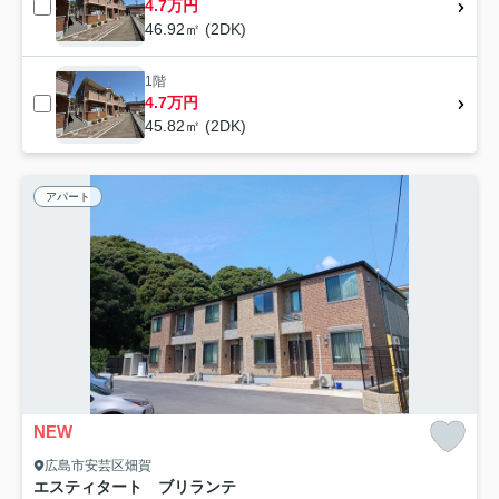
4.7万円
46.92㎡ (2DK)
1階
4.7万円
45.82㎡ (2DK)
アパート
NEW
広島市安芸区畑賀
エスティタート ブリランテ