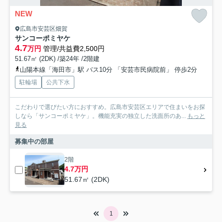
NEW
広島市安芸区畑賀
サンコーポミヤケ
4.7
万円
管理/共益費2,500円
51.67㎡ (2DK) /築24年 /2階建
山陽本線「海田市」駅 バス10分 「安芸市民病院前」 停歩2分
駐輪場
公共下水
こだわりで選びたい方におすすめ。広島市安芸区エリアで住まいをお探
しなら「サンコーポミヤケ」。機能充実の独立した洗面所のあ...
もっと
見る
募集中の部屋
2階
4.7万円
51.67㎡ (2DK)
1