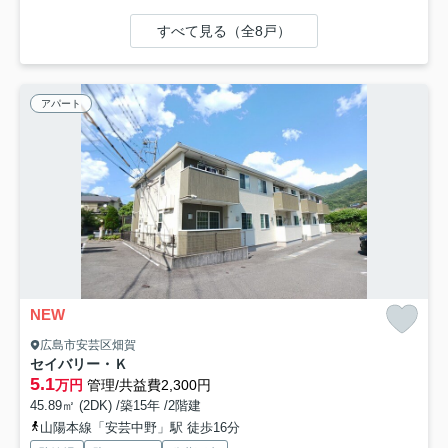
すべて見る（全8戸）
アパート
NEW
広島市安芸区畑賀
セイバリー・Ｋ
5.1
万円
管理/共益費2,300円
45.89㎡ (2DK) /築15年 /2階建
山陽本線「安芸中野」駅 徒歩16分