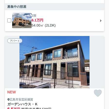
募集中の部屋
1階
6.1万円
54.00㎡ (2LDK)
アパート
NEW
広島市安芸区畑賀
ガーデンハウス・Ｋ
6.5