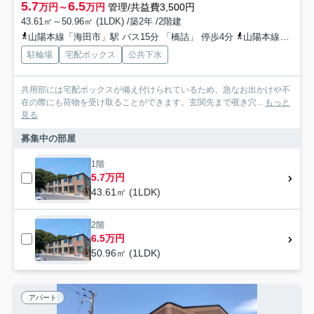
5.7
6.5
万円～
万円
管理/共益費3,500円
43.61㎡～50.96㎡ (1LDK) /築2年 /2階建
山陽本線「海田市」駅 バス15分 「橋詰」 停歩4分
山陽本線「安芸中野」駅 徒歩26分
駐輪場
宅配ボックス
公共下水
共用部には宅配ボックスが備え付けられているため、急なお出かけや不
在の際にも荷物を受け取ることができます。玄関先まで覗き穴...
もっと
見る
募集中の部屋
1階
5.7万円
43.61㎡ (1LDK)
2階
6.5万円
50.96㎡ (1LDK)
アパート