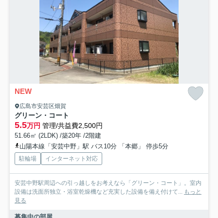
NEW
広島市安芸区畑賀
グリーン・コート
5.5
万円
管理/共益費2,500円
51.66㎡ (2LDK) /築20年 /2階建
山陽本線「安芸中野」駅 バス10分 「本郷」 停歩5分
駐輪場
インターネット対応
安芸中野駅周辺への引っ越しをお考えなら「グリーン・コート」。室内
設備は洗面所独立・浴室乾燥機など充実した設備を備え付けて...
もっと
見る
募集中の部屋