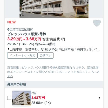
NEW
広島市安芸区畑賀
ビレッジハウス畑賀2号棟
3.29
3.68
万円～
万円
管理/共益費0円
28.98㎡ (1DK～2K) /築57年 /4階建
山陽本線「安芸中野」駅 徒歩15分
山陽本線「海田市」駅 バス14分 「影橋停（芸陽バス）」 停歩2分
インターネット対応
公共下水
新着情報：ビレッジハウス畑賀2号棟の空室情報ならコチラ。室内設備
はエアコン・バストイレ別などが揃っており、とても充実して...
もっと
見る
募集中の部屋
2階
3.68万円
28.98㎡ (2K)