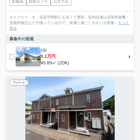
駐輪場
防犯カメラ
公共下水
セイバリー・Ｋ：安芸中野駅にも近くて便利。室内設備は浴室乾燥機・
洗面所独立などが揃っているので、快適に過ごしやすいお部屋...
もっと
見る
募集中の部屋
1階
5.1万円
45.89㎡ (2DK)
アパート