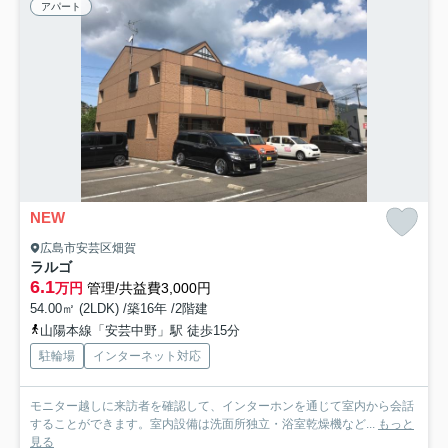
アパート
NEW
広島市安芸区畑賀
ラルゴ
6.1
万円
管理/共益費3,000円
54.00㎡ (2LDK) /築16年 /2階建
山陽本線「安芸中野」駅 徒歩15分
駐輪場
インターネット対応
モニター越しに来訪者を確認して、インターホンを通じて室内から会話
することができます。室内設備は洗面所独立・浴室乾燥機など...
もっと
見る