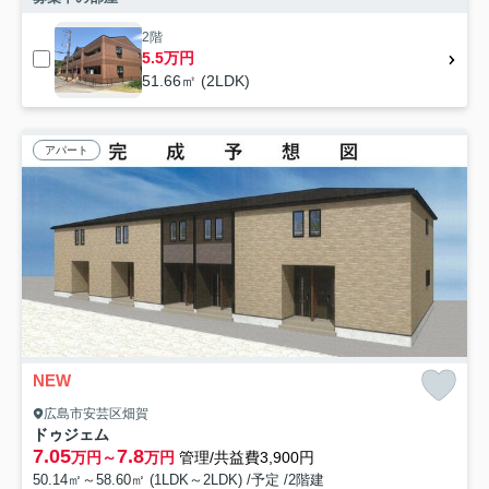
2階
5.5万円
51.66㎡ (2LDK)
アパート
NEW
広島市安芸区畑賀
ドゥジェム
7.05
7.8
万円～
万円
管理/共益費3,900円
50.14㎡～58.60㎡ (1LDK～2LDK) /予定 /2階建