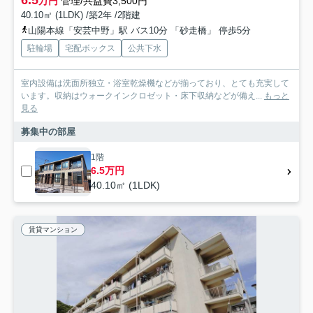
万円
管理/共益費3,500円
40.10㎡ (1LDK) /築2年 /2階建
山陽本線「安芸中野」駅 バス10分 「砂走橋」 停歩5分
駐輪場
宅配ボックス
公共下水
室内設備は洗面所独立・浴室乾燥機などが揃っており、とても充実して
います。収納はウォークインクロゼット・床下収納などが備え...
もっと
見る
募集中の部屋
1階
6.5万円
40.10㎡ (1LDK)
賃貸マンション