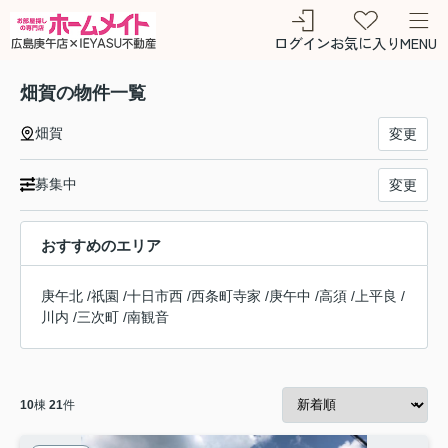
ログイン
お気に入り
MENU
畑賀の物件一覧
畑賀
変更
募集中
変更
おすすめのエリア
庚午北
/
祇園
/
十日市西
/
西条町寺家
/
庚午中
/
高須
/
上平良
/
川内
/
三次町
/
南観音
10
棟
21
件