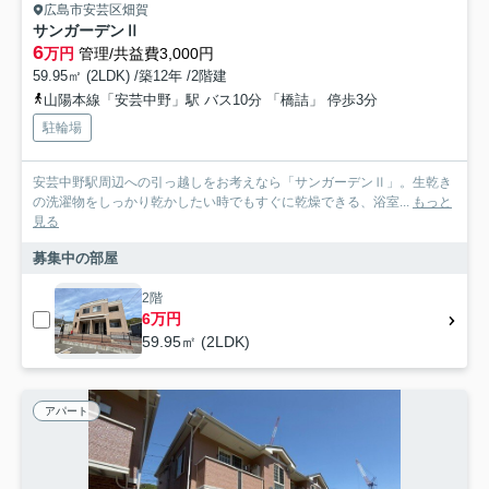
広島市安芸区畑賀
サンガーデンⅡ
6
万円
管理/共益費3,000円
59.95㎡ (2LDK) /築12年 /2階建
山陽本線「安芸中野」駅 バス10分 「橋詰」 停歩3分
駐輪場
安芸中野駅周辺への引っ越しをお考えなら「サンガーデンⅡ」。生乾き
の洗濯物をしっかり乾かしたい時でもすぐに乾燥できる、浴室...
もっと
見る
募集中の部屋
2階
6万円
59.95㎡ (2LDK)
アパート