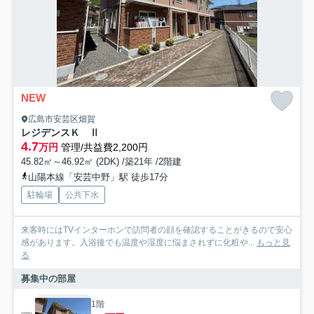
NEW
広島市安芸区畑賀
レジデンスＫ Ⅱ
4.7
万円
管理/共益費2,200円
45.82㎡～46.92㎡ (2DK) /築21年 /2階建
山陽本線「安芸中野」駅 徒歩17分
駐輪場
公共下水
来客時にはTVインターホンで訪問者の顔を確認することがきるので安心
感があります。入浴後でも温度や湿度に悩まされずに化粧や...
もっと見
る
募集中の部屋
1階