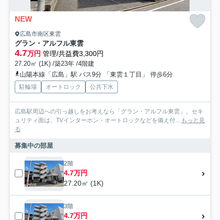
NEW
広島市南区東雲
グラン・アルフル東雲
4.7
万円
管理/共益費3,300円
27.20㎡ (1K) /築23年 /4階建
山陽本線「広島」駅 バス9分 「東雲１丁目」 停歩6分
駐輪場
オートロック
公共下水
広島駅周辺への引っ越しをお考えなら「グラン・アルフル東雲」。セキ
ュリティ面は、TVインターホン・オートロックなどを備え付...
もっと見
る
募集中の部屋
2階
4.7万円
27.20㎡ (1K)
3階
4.7万円