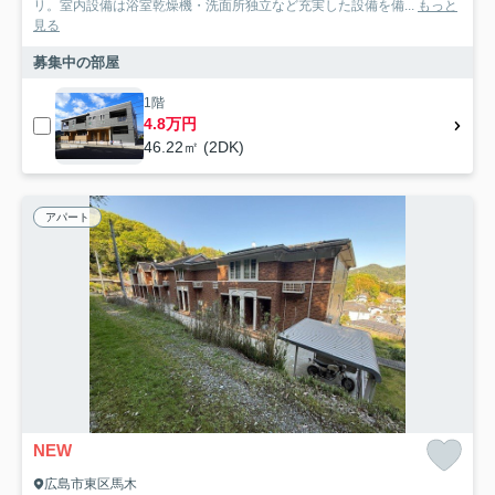
リ。室内設備は浴室乾燥機・洗面所独立など充実した設備を備...
もっと
見る
募集中の部屋
1階
4.8万円
46.22㎡ (2DK)
アパート
NEW
広島市東区馬木