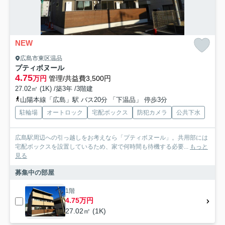
NEW
広島市東区温品
プティボヌール
4.75
万円
管理/共益費3,500円
27.02㎡ (1K) /築3年 /3階建
山陽本線「広島」駅 バス20分 「下温品」 停歩3分
駐輪場
オートロック
宅配ボックス
防犯カメラ
公共下水
広島駅周辺への引っ越しをお考えなら「プティボヌール」。共用部には
宅配ボックスを設置しているため、家で何時間も待機する必要...
もっと
見る
募集中の部屋
1階
4.75万円
27.02㎡ (1K)