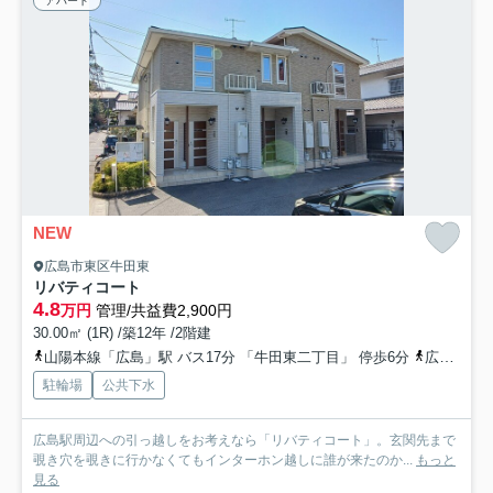
アパート
NEW
広島市東区牛田東
リバティコート
4.8
万円
管理/共益費2,900円
30.00㎡ (1R) /築12年 /2階建
山陽本線「広島」駅 バス17分 「牛田東二丁目」 停歩6分
広島電鉄本線「広島駅」駅 バス17分 「牛田東二丁目」 停歩6分
駐輪場
公共下水
広島駅周辺への引っ越しをお考えなら「リバティコート」。玄関先まで
覗き穴を覗きに行かなくてもインターホン越しに誰が来たのか...
もっと
見る