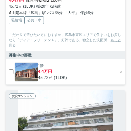
万円
管理/共益費2,200円
45.72㎡ (1LDK) /築20年 /2階建
山陽本線「広島」駅 バス35分 「大平」 停歩6分
駐輪場
公共下水
こだわりで選びたい方におすすめ。広島市東区エリアで住まいをお探し
なら「ディア・フリ－デンＡ」。好評である、独立した洗面所...
もっと
見る
募集中の部屋
1階
4.4万円
45.72㎡ (1LDK)
賃貸マンション