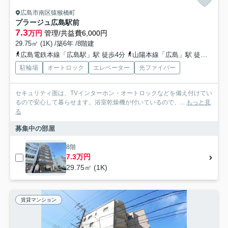
広島市南区猿猴橋町
プラージュ広島駅前
7.3
万円
管理/共益費6,000円
29.75㎡ (1K) /築6年 /8階建
広島電鉄本線「広島駅」駅 徒歩4分
山陽本線「広島」駅 徒歩4分
駐輪場
オートロック
エレベーター
光ファイバー
セキュリティ面は、TVインターホン・オートロックなどを備え付けてい
るので安心して暮らせます。浴室乾燥機が付いているので、...
もっと見
る
募集中の部屋
8階
7.3万円
29.75㎡ (1K)
賃貸マンション