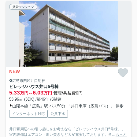
賃貸マンション
NEW
広島市西区井口明神
ビレッジハウス井口5号棟
5.33
6.03
万円～
万円
管理/共益費0円
53.96㎡ (3DK) /築46年 /5階建
山陽本線「広島」駅 バス50分 「井口車庫（広島バス）」 停歩10分
インターネット対応
公共下水
井口駅周辺への引っ越しをお考えなら「ビレッジハウス井口5号棟」。
室内設備はエアコン・追い焚きなど大変充実しております。角...
もっと