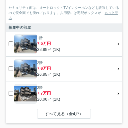
セキュリティ面は、オートロック・TVインターホンなどを設置している
ので安全面でも優れております。共用部には宅配ボックスが...
もっと見
る
募集中の部屋
1階
7.5万円
28.98㎡ (1K)
2階
7.6万円
26.95㎡ (1K)
2階
7.7万円
28.98㎡ (1K)
すべて見る（全4戸）