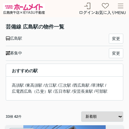
ログイン
お気に入り
MENU
芸備線 広島駅の物件一覧
広島駅
変更
募集中
変更
おすすめの駅
高須駅
/
東高須駅
/
古江駅
/
三次駅
/
西広島駅
/
草津駅
/
広電西広島（己斐）駅
/
五日市駅
/
安芸長束駅
/
可部駅
33
棟
42
件