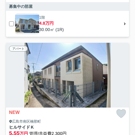
募集中の部屋
1階
4.8万円
30.00㎡ (1R)
アパート
NEW
広島市南区楠那町
ヒルサイドＫ
5.55
万円
管理/共益費2,300円