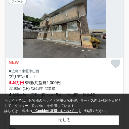
アパート
NEW
広島市東区中山西
ブリアンＳ．Ｉ
4.8
万円
管理/共益費2,300円
32.90㎡ (1R) /築18年 /2階建
山陽本線「広島」駅 バス15分 「中山西」 停歩4分
当サイトでは、お客様の当サイト利用状況把握、サービス向上検討を目的と
駐輪場
公共下水
して、クッキー（Cookie）を使用しています。
詳しくは、当社の
「Cookieの取扱いについて」
をご確認ください。
ぜひ一度見ていただきたい、「ブリアンＳ．Ｉ」です。直接会わずにイ
閉じる
ンターホン越しに来訪者を確認できるので、トラブル回避にも...
もっと
見る