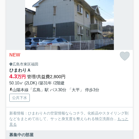
NEW
広島市東区福田
ひまわりＡ
4.3
万円
管理/共益費2,800円
50.10㎡ (2LDK) /築31年 /2階建
山陽本線「広島」駅 バス30分 「大平」 停歩3分
公共下水
新着情報：ひまわりＡの空室情報ならコチラ。化粧品やスタイリング剤
などをまとめて出して、サッと身支度を整えられる独立洗面台...
もっと
見る
募集中の部屋