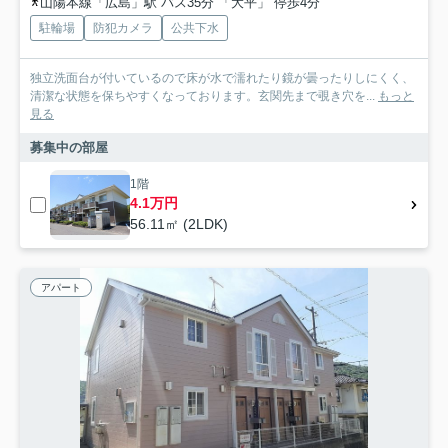
山陽本線「広島」駅 バス35分 「大平」 停歩4分
駐輪場
防犯カメラ
公共下水
独立洗面台が付いているので床が水で濡れたり鏡が曇ったりしにくく、
清潔な状態を保ちやすくなっております。玄関先まで覗き穴を...
もっと
見る
募集中の部屋
1階
4.1万円
56.11㎡ (2LDK)
アパート