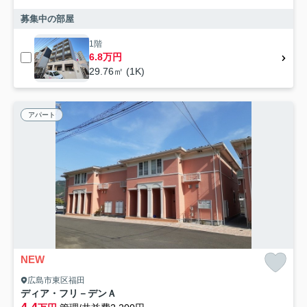
募集中の部屋
1階
6.8万円
29.76㎡ (1K)
アパート
NEW
広島市東区福田
ディア・フリ－デンＡ
4.4