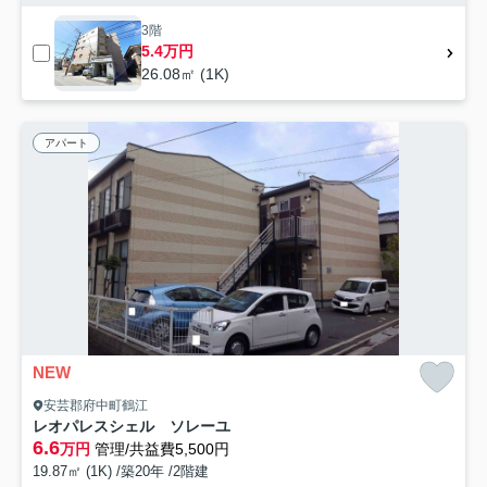
3階
5.4万円
26.08㎡ (1K)
アパート
NEW
安芸郡府中町鶴江
レオパレスシェル ソレーユ
6.6
万円
管理/共益費5,500円
19.87㎡ (1K) /築20年 /2階建