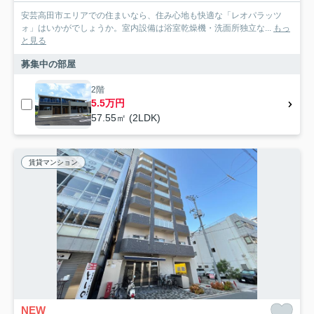
安芸高田市エリアでの住まいなら、住み心地も快適な「レオパラッツ
ォ」はいかがでしょうか。室内設備は浴室乾燥機・洗面所独立な...
もっ
と見る
募集中の部屋
2階
5.5万円
57.55㎡ (2LDK)
賃貸マンション
NEW