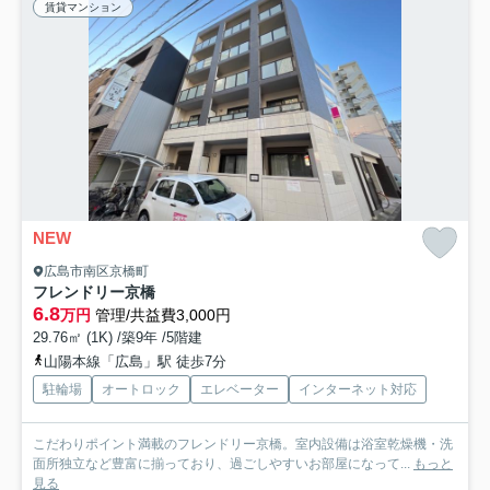
賃貸マンション
NEW
広島市南区京橋町
フレンドリー京橋
6.8
万円
管理/共益費3,000円
29.76㎡ (1K) /築9年 /5階建
山陽本線「広島」駅 徒歩7分
駐輪場
オートロック
エレベーター
インターネット対応
こだわりポイント満載のフレンドリー京橋。室内設備は浴室乾燥機・洗
面所独立など豊富に揃っており、過ごしやすいお部屋になって...
もっと
見る