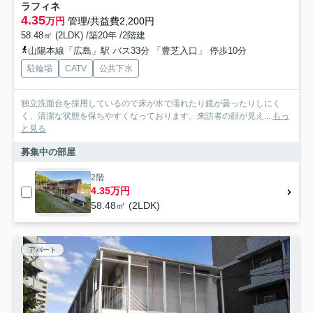
ラフィネ
4.35
万円
管理/共益費2,200円
58.48㎡ (2LDK) /築20年 /2階建
山陽本線「広島」駅 バス33分 「豊芝入口」 停歩10分
駐輪場
CATV
公共下水
独立洗面台を採用しているので床が水で濡れたり鏡が曇ったりしにく
く、清潔な状態を保ちやすくなっております。来訪者の顔が見え...
もっ
と見る
募集中の部屋
2階
4.35万円
58.48㎡ (2LDK)
アパート