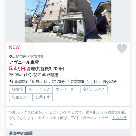
NEW
広島市南区東雲本町
アヴニール東雲
5.4
万円
管理/共益費3,200円
26.08㎡ (1K) /築21年 /5階建
山陽本線「広島」駅 バス20分 「東雲本町１丁目」 停歩2分
駐輪場
オートロック
エレベーター
宅配ボックス
防犯カメラ
公共下水
宅配ボックスに鍵をかけることができるので、置き配よりも盗難の心配
がなくなります。セキュリティ面は、TVインターホン・オー...
もっと見
る
募集中の部屋