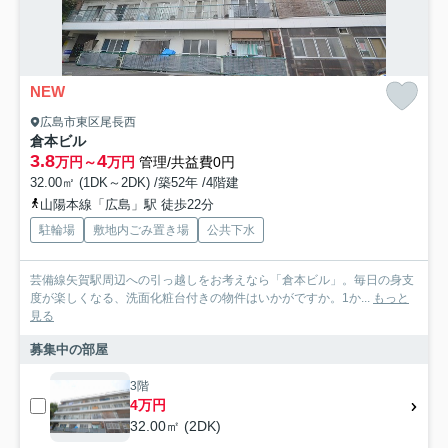
NEW
広島市東区尾長西
倉本ビル
3.8
4
万円～
万円
管理/共益費0円
32.00㎡ (1DK～2DK) /築52年 /4階建
山陽本線「広島」駅 徒歩22分
駐輪場
敷地内ごみ置き場
公共下水
芸備線矢賀駅周辺への引っ越しをお考えなら「倉本ビル」。毎日の身支
度が楽しくなる、洗面化粧台付きの物件はいかがですか。1か...
もっと
見る
募集中の部屋
3階
4万円
32.00㎡ (2DK)