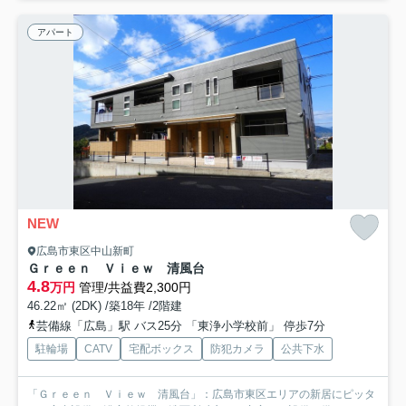
アパート
NEW
広島市東区中山新町
Ｇｒｅｅｎ Ｖｉｅｗ 清風台
4.8
万円
管理/共益費2,300円
46.22㎡ (2DK) /築18年 /2階建
芸備線「広島」駅 バス25分 「東浄小学校前」 停歩7分
駐輪場
CATV
宅配ボックス
防犯カメラ
公共下水
「Ｇｒｅｅｎ Ｖｉｅｗ 清風台」：広島市東区エリアの新居にピッタ