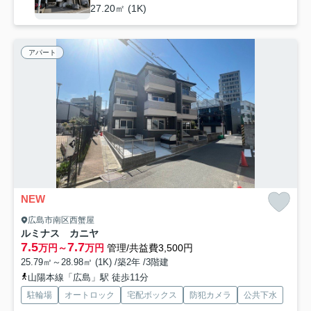
27.20㎡ (1K)
アパート
NEW
広島市南区西蟹屋
ルミナス カニヤ
7.5
7.7
万円～
万円
管理/共益費3,500円
25.79㎡～28.98㎡ (1K) /築2年 /3階建
山陽本線「広島」駅 徒歩11分
駐輪場
オートロック
宅配ボックス
防犯カメラ
公共下水