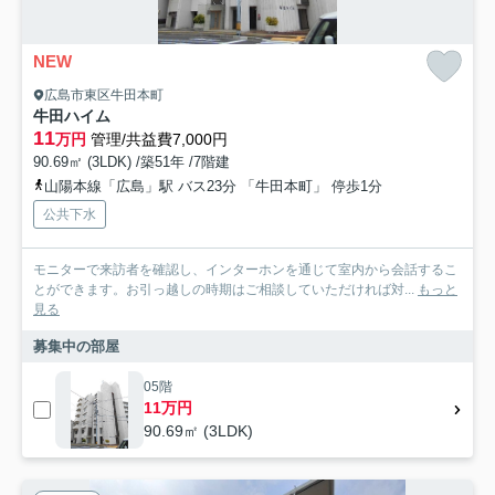
NEW
広島市東区牛田本町
牛田ハイム
11
万円
管理/共益費7,000円
90.69㎡ (3LDK) /築51年 /7階建
山陽本線「広島」駅 バス23分 「牛田本町」 停歩1分
公共下水
モニターで来訪者を確認し、インターホンを通じて室内から会話するこ
とができます。お引っ越しの時期はご相談していただければ対...
もっと
見る
募集中の部屋
05階
11万円
90.69㎡ (3LDK)