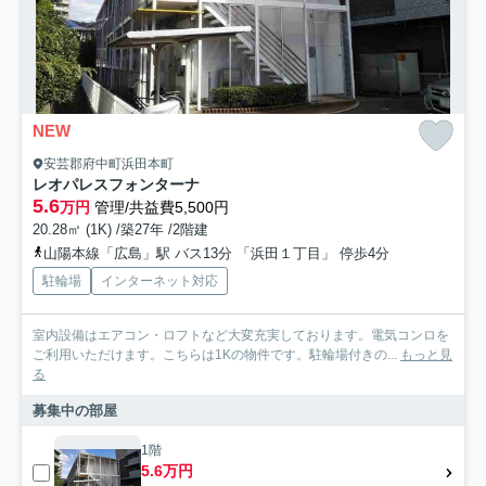
NEW
安芸郡府中町浜田本町
レオパレスフォンターナ
5.6
万円
管理/共益費5,500円
20.28㎡ (1K) /築27年 /2階建
山陽本線「広島」駅 バス13分 「浜田１丁目」 停歩4分
駐輪場
インターネット対応
室内設備はエアコン・ロフトなど大変充実しております。電気コンロを
ご利用いただけます。こちらは1Kの物件です。駐輪場付きの...
もっと見
る
募集中の部屋
1階
5.6万円