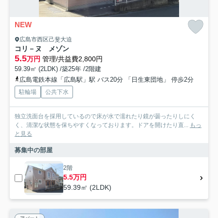
NEW
広島市西区己斐大迫
コリ－ヌ メゾン
5.5
万円
管理/共益費2,800円
59.39㎡ (2LDK) /築25年 /2階建
広島電鉄本線「広島駅」駅 バス20分 「日生東団地」 停歩2分
駐輪場
公共下水
独立洗面台を採用しているので床が水で濡れたり鏡が曇ったりしにく
く、清潔な状態を保ちやすくなっております。ドアを開けたり直...
もっ
と見る
募集中の部屋
2階
5.5万円
59.39㎡ (2LDK)