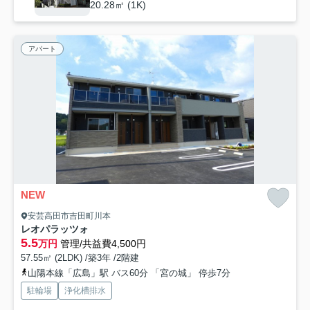
20.28㎡ (1K)
アパート
NEW
安芸高田市吉田町川本
レオパラッツォ
5.5
万円
管理/共益費4,500円
57.55㎡ (2LDK) /築3年 /2階建
山陽本線「広島」駅 バス60分 「宮の城」 停歩7分
駐輪場
浄化槽排水