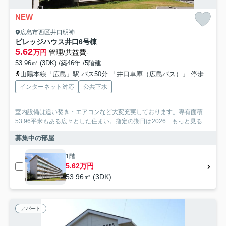
NEW
広島市西区井口明神
ビレッジハウス井口6号棟
5.62
万円
管理/共益費-
53.96㎡ (3DK) /築46年 /5階建
山陽本線「広島」駅 バス50分 「井口車庫（広島バス）」 停歩10分
インターネット対応
公共下水
室内設備は追い焚き・エアコンなど大変充実しております。専有面積
53.96平米もある広々とした住まい。指定の期日は2026...
もっと見る
募集中の部屋
1階
5.62万円
53.96㎡ (3DK)
アパート