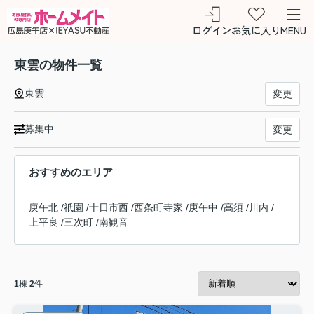
ログイン
お気に入り
MENU
東雲の物件一覧
東雲
変更
募集中
変更
おすすめのエリア
庚午北
/
祇園
/
十日市西
/
西条町寺家
/
庚午中
/
高須
/
川内
/
上平良
/
三次町
/
南観音
1
棟
2
件