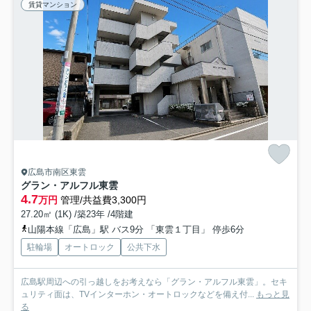
賃貸マンション
広島市南区東雲
グラン・アルフル東雲
4.7
万円
管理/共益費3,300円
27.20㎡ (1K) /築23年 /4階建
山陽本線「広島」駅 バス9分 「東雲１丁目」 停歩6分
駐輪場
オートロック
公共下水
広島駅周辺への引っ越しをお考えなら「グラン・アルフル東雲」。セキ
ュリティ面は、TVインターホン・オートロックなどを備え付...
もっと見
る