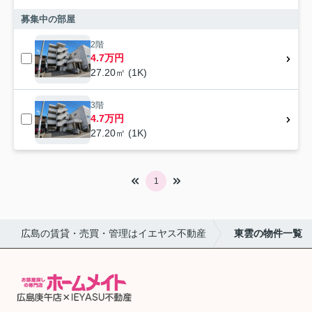
募集中の部屋
2階
4.7万円
27.20㎡ (1K)
3階
4.7万円
27.20㎡ (1K)
1
広島の賃貸・売買・管理はイエヤス不動産
東雲の物件一覧