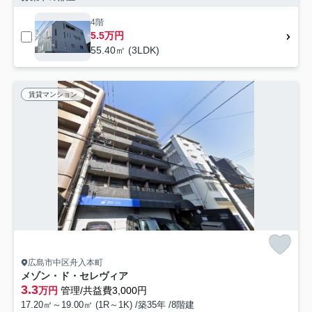
4階
5.5万円
55.40㎡ (3LDK)
賃貸マンション
広島市中区舟入本町
メゾン・ド・セレヴィア
3.3
万円
管理/共益費3,000円
17.20㎡～19.00㎡ (1R～1K) /築35年 /8階建