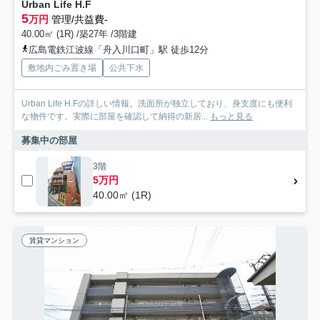
Urban Life H.F
5
万円
管理/共益費-
40.00㎡ (1R) /築27年 /3階建
広島電鉄江波線「舟入川口町」駅 徒歩12分
敷地内ごみ置き場
公共下水
Urban Life H.Fの詳しい情報。洗面所が独立しており、身支度にも便利
な物件です。実際に部屋を確認して納得の新居...
もっと見る
募集中の部屋
3階
5万円
40.00㎡ (1R)
賃貸マンション