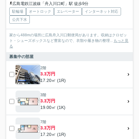
広島電鉄江波線「舟入川口町」駅 徒歩9分
駐輪場
オートロック
エレベーター
インターネット対応
公共下水
家から488mの場所に広島舟入川口郵便局があります。収納はクロゼッ
ト・シューズボックスなど豊富なので、衣類や履き物の整理...
もっと見
る
募集中の部屋
2階
3.3万円
17.20㎡ (1R)
3階
3.3万円
19.00㎡ (1K)
7階
3.3万円
17.20㎡ (1R)