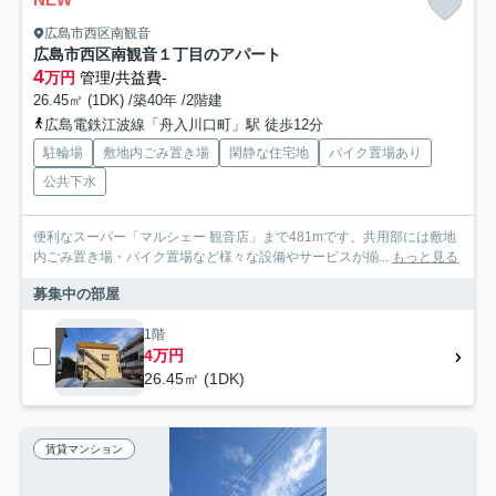
広島市西区南観音
広島市西区南観音１丁目のアパート
4
万円
管理/共益費-
26.45㎡ (1DK) /築40年 /2階建
広島電鉄江波線「舟入川口町」駅 徒歩12分
駐輪場
敷地内ごみ置き場
閑静な住宅地
バイク置場あり
公共下水
便利なスーパー「マルシェー 観音店」まで481mです。共用部には敷地
内ごみ置き場・バイク置場など様々な設備やサービスが揃...
もっと見る
募集中の部屋
1階
4万円
26.45㎡ (1DK)
賃貸マンション