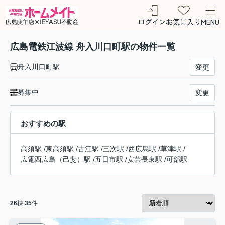
ログイン
お気に入り
MENU
広島電鉄江波線 舟入川口町駅の物件一覧
舟入川口町駅
変更
募集中
変更
おすすめの駅
高須駅
/
東高須駅
/
古江駅
/
三次駅
/
西広島駅
/
草津駅
/
広電西広島（己斐）駅
/
五日市駅
/
安芸長束駅
/
可部駅
26
棟
35
件