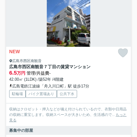
NEW
広島市西区南観音
広島市西区南観音７丁目の賃貸マンション
6.5
万円
管理/共益費-
42.00㎡ (1LDK) /築52年 /4階建
広島電鉄江波線「舟入川口町」駅 徒歩17分
駐輪場
バイク置場あり
公共下水
収納はクロゼット・押入などが備え付けられているので、衣類や日用品
の収納に重宝します。収納スペースが大きいため、生活感ので...
もっと
見る
募集中の部屋