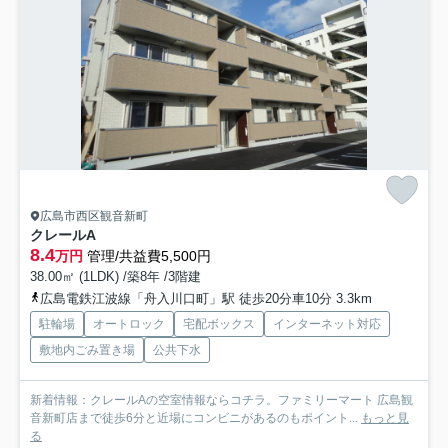
広島市西区観音新町
クレールA
8.4
万円
管理/共益費5,500円
38.00㎡ (1LDK) /築8年 /3階建
広島電鉄江波線「舟入川口町」駅 徒歩20分車10分 3.3km
駐輪場
オートロック
宅配ボックス
インターネット対応
敷地内ごみ置き場
公共下水
新着情報：クレールAの空室情報ならコチラ。ファミリーマート 広島観
音新町店まで徒歩6分と近場にコンビニがあるのもポイント...
もっと見
る