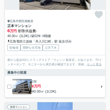
広島市西区南観音
正本マンション
6
万円
管理/共益費-
40.00㎡ (1LDK) /築52年 /4階建
広島電鉄江波線「舟入川口町」駅 徒歩15分
駐輪場
閑静な住宅地
公共下水
家から徒歩4分にドラッグストア「ウォンツ 観音店」があります。TVイ
ンターホンで、モニターから来訪者が確認できます。収納...
もっと見る
募集中の部屋
1階
6万円
40.00㎡ (1LDK)
賃貸マンション