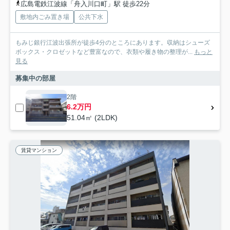
広島電鉄江波線「舟入川口町」駅 徒歩22分
敷地内ごみ置き場
公共下水
もみじ銀行江波出張所が徒歩4分のところにあります。収納はシューズ
ボックス・クロゼットなど豊富なので、衣類や履き物の整理が...
もっと
見る
募集中の部屋
2階
6.2万円
51.04㎡ (2LDK)
賃貸マンション