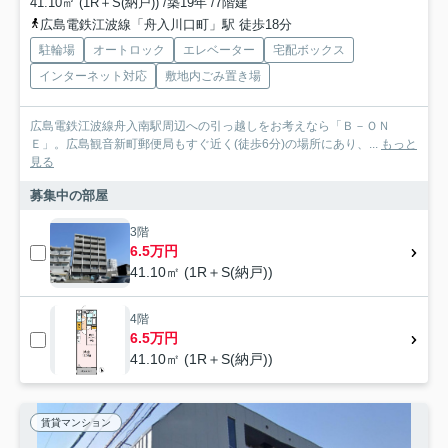
41.10㎡ (1R＋S(納戸)) /築19年 /7階建
広島電鉄江波線「舟入川口町」駅 徒歩18分
駐輪場
オートロック
エレベーター
宅配ボックス
インターネット対応
敷地内ごみ置き場
広島電鉄江波線舟入南駅周辺への引っ越しをお考えなら「Ｂ－ＯＮ
Ｅ」。広島観音新町郵便局もすぐ近く(徒歩6分)の場所にあり、...
もっと
見る
募集中の部屋
3階
6.5万円
41.10㎡ (1R＋S(納戸))
4階
6.5万円
41.10㎡ (1R＋S(納戸))
賃貸マンション