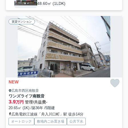
48.60㎡ (1LDK)
賃貸マンション
NEW
広島市西区南観音
ワンズライフ南観音
3.9
万円
管理/共益費-
20.65㎡ (1K) /築36年 /5階建
広島電鉄江波線「舟入川口町」駅 徒歩14分
オートロック
敷地内ごみ置き場
公共下水