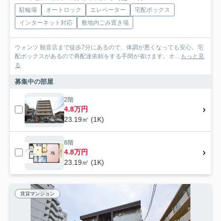
駐輪場
オートロック
エレベーター
宅配ボックス
インターネット対応
敷地内ごみ置き場
ウォンツ 観音店まで徒歩7分にあるので、体調が悪くなっても安心。宅
配ボックスがあるので再配達依頼をする手間が省けます。オ...
もっと見
る
募集中の部屋
2階
4.8万円
23.19㎡ (1K)
6階
4.8万円
23.19㎡ (1K)
賃貸マンション