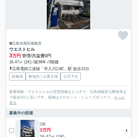
広島市西区南観音
ウエストヒル
3
万円
管理/共益費0円
16.47㎡ (1K) /築38年 /3階建
広島電鉄江波線「舟入川口町」駅 徒歩21分
駐輪場
敷地内ごみ置き場
公共下水
新着情報：ウエストヒルの空室情報ならコチラ。広島南観音七郵便局ま
で徒歩5分と近いです。収納はクロゼット・シューズボックス...
もっと
見る
募集中の部屋
2階
3万円
16.47㎡ (1K)