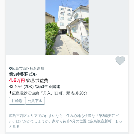
広島市西区観音新町
第3睦美荘ビル
4.6
万円
管理/共益費-
43.40㎡ (2DK) /築53年 /5階建
広島電鉄江波線「舟入川口町」駅 徒歩20分
駐輪場
公共下水
広島市西区エリアでの住まいなら、住み心地も快適な「第3睦美荘ビ
ル」はいかがでしょうか。家から徒歩5分の位置に広島観音新町...
もっ
と見る