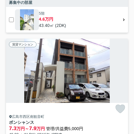
募集中の部屋
5階
4.6万円
43.40㎡ (2DK)
賃貸マンション
広島市西区南観音町
ボンシャンス
7.3
7.9
万円～
万円
管理/共益費5,000円