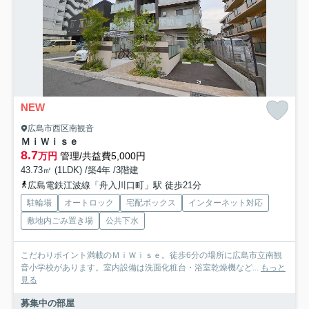
NEW
広島市西区南観音
ＭｉＷｉｓｅ
8.7
万円
管理/共益費5,000円
43.73㎡ (1LDK) /築4年 /3階建
広島電鉄江波線「舟入川口町」駅 徒歩21分
駐輪場
オートロック
宅配ボックス
インターネット対応
敷地内ごみ置き場
公共下水
こだわりポイント満載のＭｉＷｉｓｅ。徒歩6分の場所に広島市立南観
音小学校があります。室内設備は洗面化粧台・浴室乾燥機など...
もっと
見る
募集中の部屋