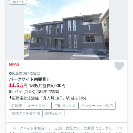
アパート
NEW
広島市西区南観音
パークサイド南観音Ⅱ
11.5
万円
管理/共益費5,000円
61.74㎡ (2LDK) /築6年 /2階建
広島電鉄江波線「舟入川口町」駅 徒歩14分
駐輪場
オートロック
宅配ボックス
インターネット対応
敷地内ごみ置き場
駐車2台可
「パークサイド南観音Ⅱ」：広島市西区エリアの新居にピッタリ。ファ