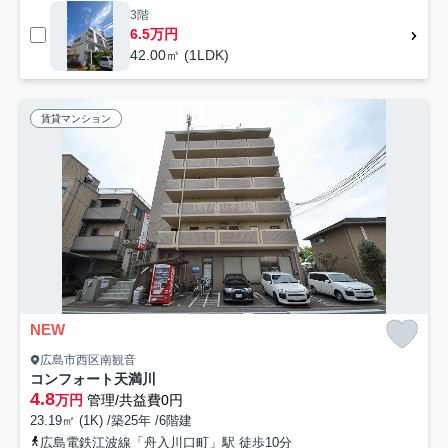
3階
6.5万円
42.00㎡ (1LDK)
賃貸マンション
NEW
広島市西区南観音
コンフォート天満川
4.8
万円
管理/共益費0円
23.19㎡ (1K) /築25年 /6階建
広島電鉄江波線「舟入川口町」駅 徒歩10分