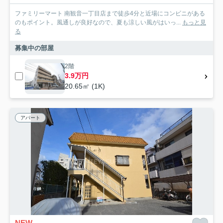
ファミリーマート 南観音一丁目店まで徒歩4分と近場にコンビニがある
のもポイント。風通しが良好なので、夏も涼しい風がはいっ...
もっと見
る
募集中の部屋
2階
3.9万円
20.65㎡ (1K)
アパート
NEW