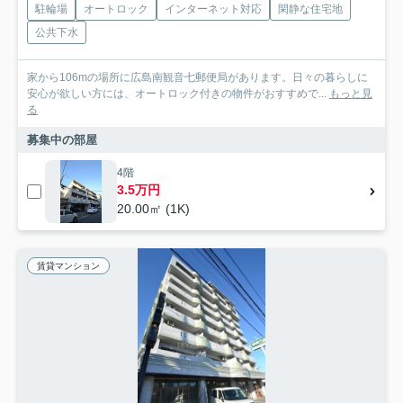
駐輪場
オートロック
インターネット対応
閑静な住宅地
公共下水
家から106mの場所に広島南観音七郵便局があります。日々の暮らしに
安心が欲しい方には、オートロック付きの物件がおすすめで...
もっと見
る
募集中の部屋
4階
3.5万円
20.00㎡ (1K)
賃貸マンション