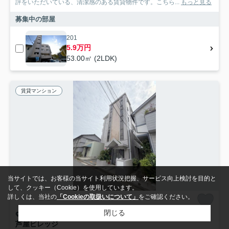
評をいただいている、清潔感のある賃貸物件です。こちら...
もっと見る
募集中の部屋
201
5.9万円
53.00㎡ (2LDK)
賃貸マンション
当サイトでは、お客様の当サイト利用状況把握、サービス向上検討を目的と
して、クッキー（Cookie）を使用しています。
詳しくは、当社の
「Cookieの取扱いについて」
をご確認ください。
閉じる
広島市西区南観音
芦屋ビレッジ