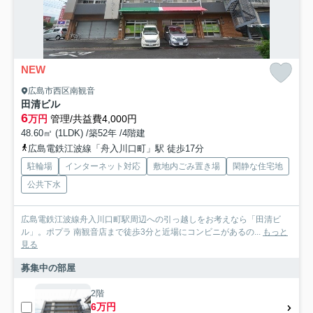
NEW
広島市西区南観音
田清ビル
6
万円
管理/共益費4,000円
48.60㎡ (1LDK) /築52年 /4階建
広島電鉄江波線「舟入川口町」駅 徒歩17分
駐輪場
インターネット対応
敷地内ごみ置き場
閑静な住宅地
公共下水
広島電鉄江波線舟入川口町駅周辺への引っ越しをお考えなら「田清ビ
ル」。ポプラ 南観音店まで徒歩3分と近場にコンビニがあるの...
もっと
見る
募集中の部屋
2階
6万円