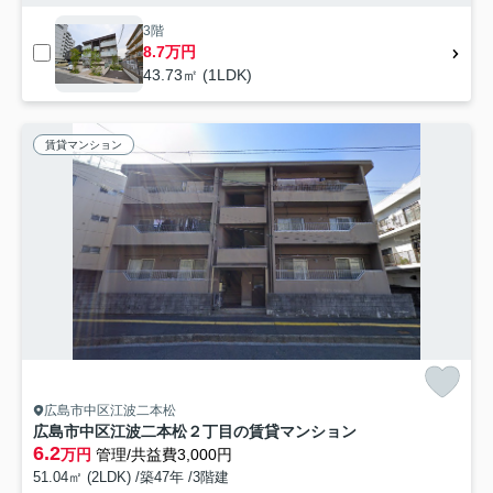
3階
8.7万円
43.73㎡ (1LDK)
賃貸マンション
広島市中区江波二本松
広島市中区江波二本松２丁目の賃貸マンション
6.2
万円
管理/共益費3,000円
51.04㎡ (2LDK) /築47年 /3階建