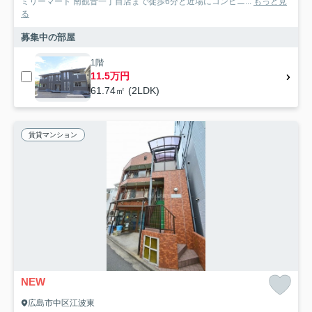
ミリーマート 南観音一丁目店まで徒歩6分と近場にコンビニ...
もっと見
る
募集中の部屋
1階
11.5万円
61.74㎡ (2LDK)
賃貸マンション
NEW
広島市中区江波東