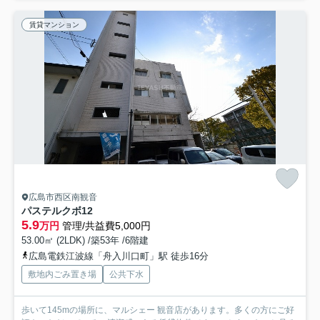
賃貸マンション
広島市西区南観音
パステルクボ12
5.9
万円
管理/共益費5,000円
53.00㎡ (2LDK) /築53年 /6階建
広島電鉄江波線「舟入川口町」駅 徒歩16分
敷地内ごみ置き場
公共下水
歩いて145mの場所に、マルシェー 観音店があります。多くの方にご好