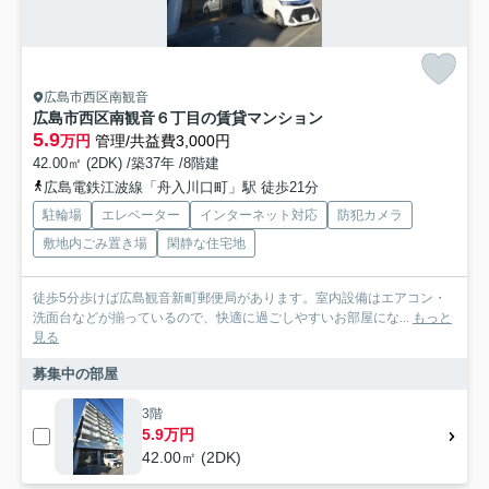
広島市西区南観音
広島市西区南観音６丁目の賃貸マンション
5.9
万円
管理/共益費3,000円
42.00㎡ (2DK) /築37年 /8階建
広島電鉄江波線「舟入川口町」駅 徒歩21分
駐輪場
エレベーター
インターネット対応
防犯カメラ
敷地内ごみ置き場
閑静な住宅地
徒歩5分歩けば広島観音新町郵便局があります。室内設備はエアコン・
洗面台などが揃っているので、快適に過ごしやすいお部屋にな...
もっと
見る
募集中の部屋
3階
5.9万円
42.00㎡ (2DK)