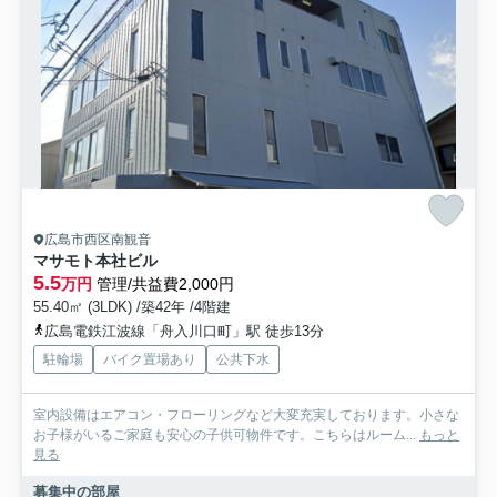
広島市西区南観音
マサモト本社ビル
5.5
万円
管理/共益費2,000円
55.40㎡ (3LDK) /築42年 /4階建
広島電鉄江波線「舟入川口町」駅 徒歩13分
駐輪場
バイク置場あり
公共下水
室内設備はエアコン・フローリングなど大変充実しております。小さな
お子様がいるご家庭も安心の子供可物件です。こちらはルーム...
もっと
見る
募集中の部屋