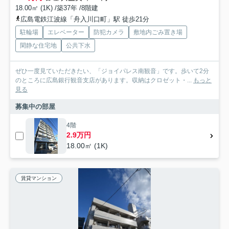
18.00㎡ (1K) /築37年 /8階建
広島電鉄江波線「舟入川口町」駅 徒歩21分
駐輪場
エレベーター
防犯カメラ
敷地内ごみ置き場
閑静な住宅地
公共下水
ぜひ一度見ていただきたい、「ジョイパレス南観音」です。歩いて2分
のところに広島銀行観音支店があります。収納はクロゼット・...
もっと
見る
募集中の部屋
4階
2.9万円
18.00㎡ (1K)
賃貸マンション