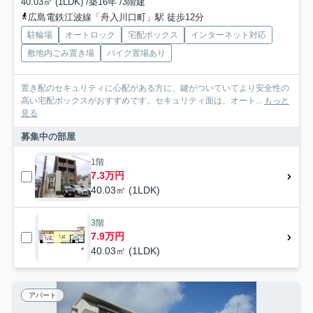
40.03㎡ (1LDK) /築16年 /3階建
広島電鉄江波線「舟入川口町」駅 徒歩12分
駐輪場
オートロック
宅配ボックス
インターネット対応
敷地内ごみ置き場
バイク置場あり
置き配のセキュリティに心配がある方に、鍵がついていてより安全性の
高い宅配ボックスがおすすめです。セキュリティ面は、オート...
もっと
見る
募集中の部屋
1階
7.3万円
40.03㎡ (1LDK)
3階
7.9万円
40.03㎡ (1LDK)
アパート