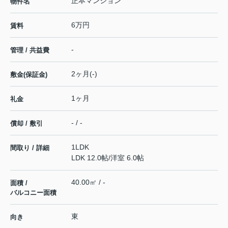
正本マンション
物件名
6万円
賃料
-
管理 / 共益費
2ヶ月(-)
敷金(保証金)
1ヶ月
礼金
- / -
償却 / 敷引
1LDK
間取り / 詳細
LDK 12.0帖
/
洋室 6.0帖
40.00㎡ / -
面積 /
バルコニー面積
東
向き