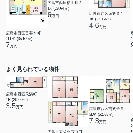
広島市西区横川町３丁目
1K (29.64㎡)
6
広島市西区南観音１丁目
万円
1K (23.19㎡)
4.6
万円
広島市西区己斐本町２丁目
1LDK (35.52㎡)
1
7
万円
よく見られている物件
広島市西区天満町
1R (20.00㎡)
3.5
万円
広島市西区南観音６丁目
3DK (52.65㎡)
7.3
万円
2
広島市安佐北区口田１丁目