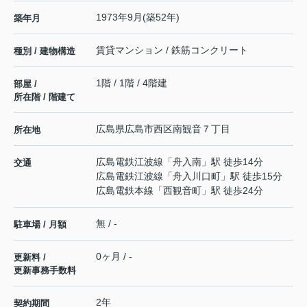
1973年9月(築52年)
築年月
賃貸マンション / 鉄筋コンクリート
種別 / 建物構造
1階 / 1階 / 4階建
部屋 /
所在階 / 階建て
広島県
広島市西区
南観音
７丁目
所在地
広島電鉄江波線
「
舟入南
」駅 徒歩14分
交通
広島電鉄江波線
「
舟入川口町
」駅 徒歩15分
広島電鉄本線
「
西観音町
」駅 徒歩24分
無 / -
駐車場 / 月額
0ヶ月 / -
更新料 /
更新事務手数料
2年
契約期間