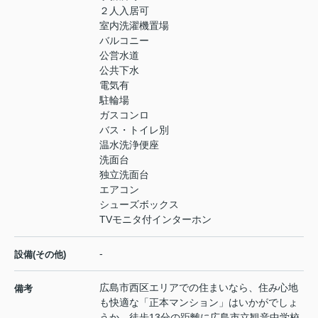
２人入居可
室内洗濯機置場
バルコニー
公営水道
公共下水
電気有
駐輪場
ガスコンロ
バス・トイレ別
温水洗浄便座
洗面台
独立洗面台
エアコン
シューズボックス
TVモニタ付インターホン
-
設備(その他)
広島市西区エリアでの住まいなら、住み心地
備考
も快適な「正本マンション」はいかがでしょ
うか。徒歩13分の距離に広島市立観音中学校