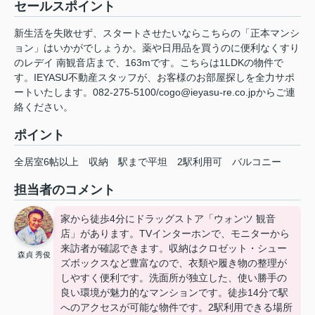
セールスポイント
新生活を失敗せず、スタートさせたいならこちらの「正本マンシ
ョン」はいかがでしょうか。薬や日用品を買うのに便利なくすり
のレデイ 南観音店まで、163mです。こちらは1LDKの物件で
す。IEYASU不動産スタッフが、お客様のお部屋探しを全力サポ
ートいたします。082-275-5100/cogo@ieyasu-re.co.jpからご連
絡ください。
ポイント
全居室6帖以上
収納
駅まで平坦
2駅利用可
バルコニー
担当者のコメント
家から徒歩4分にドラッグストア「ウォンツ 観音
店」があります。TVインターホンで、モニターから
来訪者が確認できます。収納はクロゼット・シュー
森貞 秀俊
ズボックスなど豊富なので、衣類や履き物の整理が
しやすく便利です。洗面所が独立した、使い勝手の
良い環境が魅力的なマンションです。徒歩14分で駅
へのアクセスが可能な物件です。2駅利用できる場所