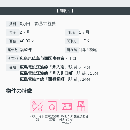
【間取り】
6万円 管理/共益費 -
賃料
2ヶ月
1ヶ月
敷金
礼金
40.00㎡
1LDK
面積
間取り
築52年
1階/4階建
築年数
所在階
広島県
広島市西区
南観音
７丁目
所在地
広島電鉄江波線
「
舟入南
」駅 徒歩14分
交通
広島電鉄江波線
「
舟入川口町
」駅 徒歩15分
広島電鉄本線
「
西観音町
」駅 徒歩24分
物件の特徴
バストイレ
室内洗濯機
TVモニタ
独立洗面台
別
置場
付きインタ
ーホン