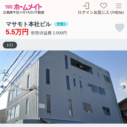
ログイン
お気に入り
MENU
マサモト本社ビル
空室1
5.5万円
管理/共益費 2,000円
1
/
12