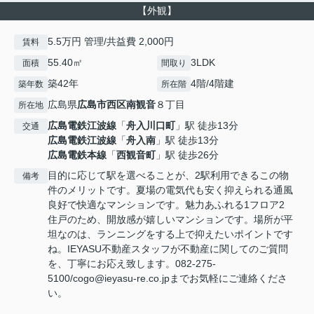
【外観】
5.5万円 管理/共益費 2,000円
賃料
55.40㎡
3LDK
面積
間取り
築42年
4階/4階建
築年数
所在階
広島県
広島市西区
南観音
８丁目
所在地
広島電鉄江波線
「
舟入川口町
」駅 徒歩13分
交通
広島電鉄江波線
「
舟入南
」駅 徒歩13分
広島電鉄本線
「
西観音町
」駅 徒歩26分
目的に応じて駅を選べることが、2駅利用できるこの物
備考
件のメリットです。夏場の電気代も安く抑えられる通風
良好で快適なマンションです。魅力あふれる1フロア2
住戸のため、開放感が嬉しいマンションです。場所が平
坦なのは、ランニングをする上で抑えたいポイントです
ね。IEYASU不動産スタッフが不動産に関してのご質問
を、丁寧にお応え致します。082-275-
5100/cogo@ieyasu-re.co.jpまでお気軽にご連絡くださ
い。