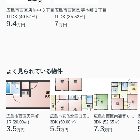
広島市西区庚午中３丁目
広島市西区己斐本町２丁目
1LDK (40.57㎡)
1LDK (35.52㎡)
9.4
7
万円
万円
よく見られている物件
広島市西区天満町
広島市安佐北区口田１丁目
広島市西区南観音６丁目
1R (20.00㎡)
3DK (50.00㎡)
3DK (52.65㎡)
2
3.5
5.5
7.3
万円
万円
万円