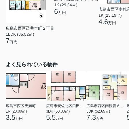
1K (29.64㎡)
広島市西区南観
6
万円
1K (23.19㎡)
4.6
万円
広島市西区己斐本町２丁目
1LDK (35.52㎡)
7
万円
よく見られている物件
広島市西区天満町
広島市安佐北区口田１丁目
広島市西区南観音６丁目
1R (20.00㎡)
3DK (50.00㎡)
3DK (52.65㎡)
2
3.5
5.5
7.3
万円
万円
万円