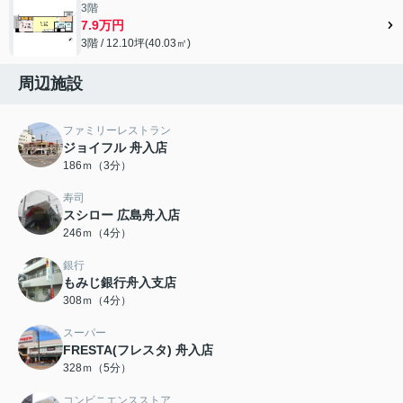
3階
7.9万円
3階 / 12.10坪(40.03㎡)
周辺施設
ファミリーレストラン
ジョイフル 舟入店
186ｍ（3分）
寿司
スシロー 広島舟入店
246ｍ（4分）
銀行
もみじ銀行舟入支店
308ｍ（4分）
スーパー
FRESTA(フレスタ) 舟入店
328ｍ（5分）
コンビニエンスストア