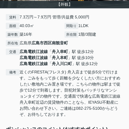
【外観】
7.3万円～7.9万円 管理/共益費 5,000円
賃料
40.03㎡
1LDK
面積
間取り
築16年
1階/3階建
築年数
所在階
広島県
広島市西区
南観音町
所在地
広島電鉄江波線
「
舟入幸町
」駅 徒歩12分
交通
広島電鉄江波線
「
舟入本町
」駅 徒歩10分
広島電鉄江波線
「
舟入川口町
」駅 徒歩12分
近くのFRESTA(フレスタ) 舟入店まで徒歩5分で行けま
備考
す。ごみをもって歩く距離を少なくしたい方におすすめ
したい敷地内ごみ置き場です。こちらの物件は駅まで徒
歩で12分で到着します。防犯対策もバッチリなマンシ
ョンタイプの物件です。交通面で快適な広島電鉄江波線
舟入幸町近辺の賃貸物件のことなら、IEYASU不動産に
お問い合わせ下さい。ご連絡は082-275-5100からどう
ぞ、お待ちしております。