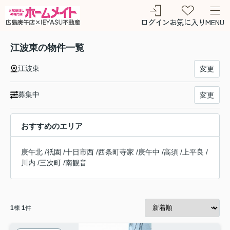
ログイン
お気に入り
MENU
江波東の物件一覧
江波東
変更
募集中
変更
おすすめのエリア
庚午北
/
祇園
/
十日市西
/
西条町寺家
/
庚午中
/
高須
/
上平良
/
川内
/
三次町
/
南観音
1
棟
1
件