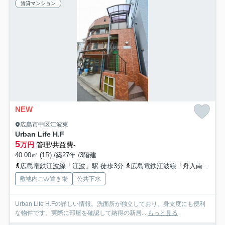
賃貸マンション
NEW
広島市中区江波東
Urban Life H.F
5
万円
管理/共益費-
40.00㎡ (1R) /築27年 /3階建
広島電鉄江波線「江波」駅 徒歩3分
広島電鉄江波線「舟入南」駅 徒歩4分
敷地内ごみ置き場
公共下水
Urban Life H.Fの詳しい情報。洗面所が独立しており、身支度にも便利
な物件です。実際に部屋を確認して納得の新居...
もっと見る