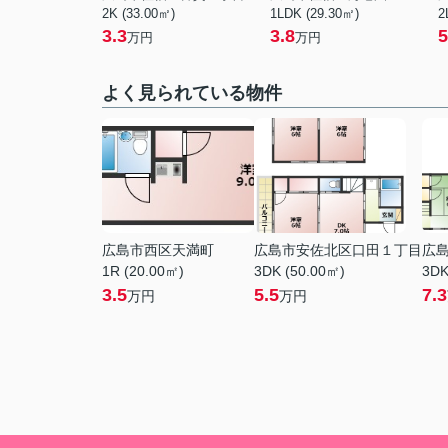
2K (33.00㎡)
1LDK (29.30㎡)
2
3.3
3.8
5
万円
万円
よく見られている物件
広島市西区天満町
広島市安佐北区口田１丁目
広
1R (20.00㎡)
3DK (50.00㎡)
3DK
3.5
5.5
7.3
万円
万円