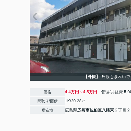
【外観】
外観もきれいで
4.4万円～4.5万円
管理/共益費
5,
価格
1K/20.28㎡
間取り/面積
広島県
広島市佐伯区
八幡東
２丁目２
所在地