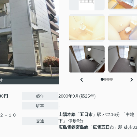
す
000円
2000年9月(築25年)
築年
-
駐車
山陽本線
「
五日市
」駅 バス16分 「中地
２－１０
下」 停歩6分
交通
広島電鉄宮島線
「
広電五日市
」駅 徒歩3