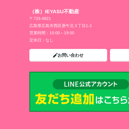
（株）IEYASU不動産
〒733-0821
広島県広島市西区庚午北３丁目1-2
営業時間：
10:00～19:00
定休日：
なし
お問い合わせ