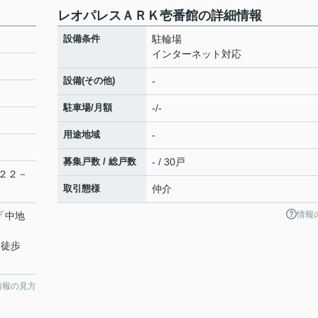
レオパレスＡＲＫ壱番館の詳細情報
設備条件
駐輪場
インターネット対応
設備(その他)
-
駐車場/月額
-/-
用途地域
-
募集戸数 / 総戸数
- / 30戸
２２－
取引態様
仲介
情報
 「中地
 徒歩
情報の見方