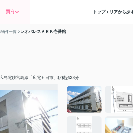
買う
トップ
エリアから探
レオパレスＡＲＫ壱番館
の物件一覧
広島電鉄宮島線「広電五日市」駅徒歩33分