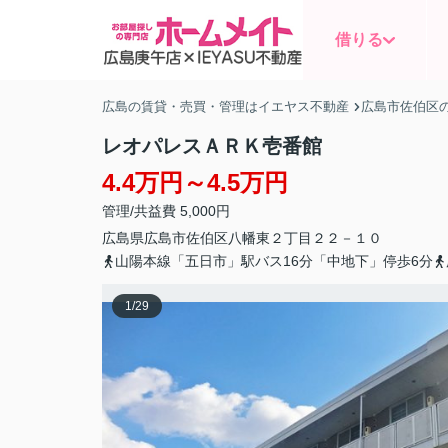
借りる
広島の賃貸・売買・管理はイエヤス不動産
広島市佐伯区
レオパレスＡＲＫ壱番館
4.4万円～4.5万円
管理/共益費 5,000円
広島県
広島市佐伯区
八幡東
２丁目２２－１０
山陽本線「五日市」駅バス16分「中地下」停歩6分
1
/
29