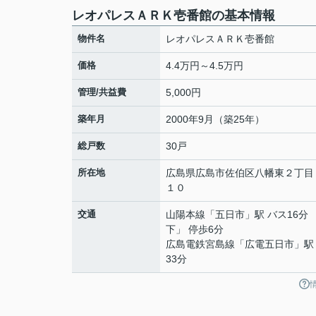
レオパレスＡＲＫ壱番館の基本情報
物件名
レオパレスＡＲＫ壱番館
価格
4.4万円～4.5万円
管理/共益費
5,000円
築年月
2000年9月（築25年）
総戸数
30戸
所在地
広島県
広島市佐伯区
八幡東
２丁目
１０
交通
山陽本線
「
五日市
」駅 バス16分
下」 停歩6分
広島電鉄宮島線
「
広電五日市
」駅
33分