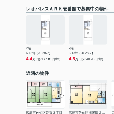
レオパレスＡＲＫ壱番館で募集中の物件
2階
2階
6.13坪 (20.28㎡)
6.13坪 (20.28㎡)
4.4
4.5
万円(7177.81円/坪)
万円(7340.95円/坪)
近隣の物件
広島市佐伯区皆賀３丁目
広島市佐伯区海老園２丁目