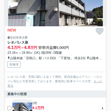
NEW
廿日市市大野
レオパレス泉
4.1
4.8
万円～
万円
管理/共益費5,000円
23.18㎡～24.84㎡ (1K) /築28年 /3階建
山陽本線「宮島口」駅 バス19分 「下更地」 停歩2分
山陽本線「前空」駅 徒歩20分
駐輪場
レオパレス泉：宮島口駅にも近くて便利。室内設備はエアコン・バスト
イレ別など大変充実しております。敷地内に駐車スペースの空...
もっと
見る
募集中の部屋
1階
4.1万円