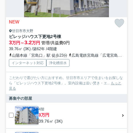
NEW
廿日市市大野
ビレッジハウス下更地2号棟
3
3.2
万円～
万円
管理/共益費0円
39.76㎡ (3K) /築62年 /4階建
山陽本線「宮島口」駅 徒歩23分
広島電鉄宮島線「広電宮島口」駅 徒歩24分
インターネット対応
浄化槽排水
こだわりで選びたい方におすすめ。廿日市市エリアで住まいをお探しな
ら「ビレッジハウス下更地2号棟」。室内設備は追い焚き・エ...
もっと
見る
募集中の部屋
4階
3万円
39.76㎡ (3K)