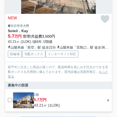
NEW
廿日市市大野
Soleil．Kay
5.7
万円
管理/共益費3,500円
43.21㎡ (1LDK) /築6年 /2階建
山陽本線「前空」駅 徒歩22分
山陽本線「宮島口」駅 徒歩36分
広
駐輪場
宅配ボックス
インターネット対応
留守中に注文した商品が届くので、配送時間を気にせず注文ができる宅
配ボックスを共用部に備えております。室内設備は洗面所独立...
もっと
見る
募集中の部屋
1階
5.7万円
43.21㎡ (1LDK)