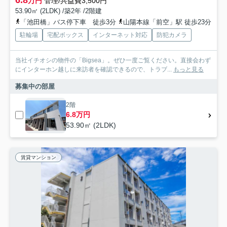
万円
管理/共益費3,500円
53.90㎡ (2LDK) /築2年 /2階建
「池田橋」バス停下車 徒歩3分
山陽本線「前空」駅 徒歩23分
駐輪場
宅配ボックス
インターネット対応
防犯カメラ
当社イチオシの物件の「Bigsea」。ぜひ一度ご覧ください。直接会わず
にインターホン越しに来訪者を確認できるので、トラブ...
もっと見る
募集中の部屋
2階
6.8万円
53.90㎡ (2LDK)
賃貸マンション