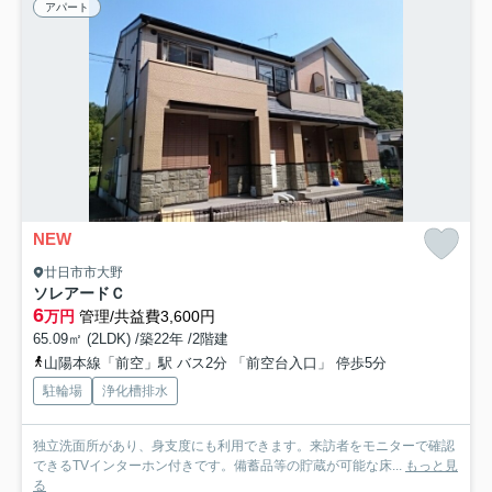
アパート
NEW
廿日市市大野
ソレアードＣ
6
万円
管理/共益費3,600円
65.09㎡ (2LDK) /築22年 /2階建
山陽本線「前空」駅 バス2分 「前空台入口」 停歩5分
駐輪場
浄化槽排水
独立洗面所があり、身支度にも利用できます。来訪者をモニターで確認
できるTVインターホン付きです。備蓄品等の貯蔵が可能な床...
もっと見
る