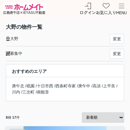
ログイン
お気に入り
MENU
大野の物件一覧
大野
変更
募集中
変更
おすすめのエリア
庚午北
/
祇園
/
十日市西
/
西条町寺家
/
庚午中
/
高須
/
上平良
/
川内
/
三次町
/
南観音
8
棟
17
件