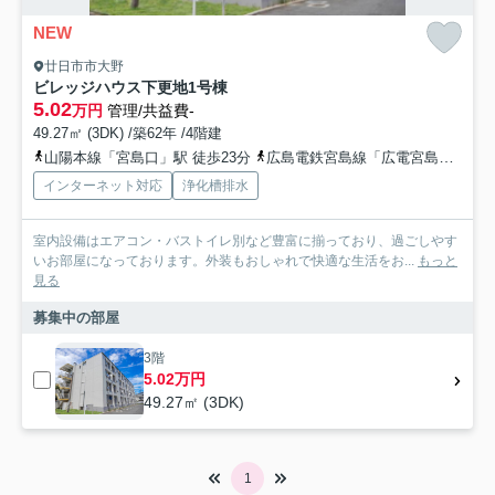
NEW
廿日市市大野
ビレッジハウス下更地1号棟
5.02
万円
管理/共益費-
49.27㎡ (3DK) /築62年 /4階建
山陽本線「宮島口」駅 徒歩23分
広島電鉄宮島線「広電宮島口」駅 徒歩24分
インターネット対応
浄化槽排水
室内設備はエアコン・バストイレ別など豊富に揃っており、過ごしやす
いお部屋になっております。外装もおしゃれで快適な生活をお...
もっと
見る
募集中の部屋
3階
5.02万円
49.27㎡ (3DK)
1