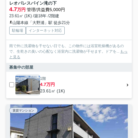
レオパレスパイン滝の下
4.7
万円
管理/共益費5,000円
23.61㎡ (1K) /築18年 /2階建
山陽本線「大野浦」駅 徒歩21分
駐輪場
インターネット対応
雨で外に洗濯物を干せない日でも、この物件には浴室乾燥機があるの
で、生乾きの臭いの心配なく浴室内に洗濯物が干せます。ドアを...
もっ
と見る
募集中の部屋
1階
4.7万円
23.61㎡ (1K)
賃貸マンション