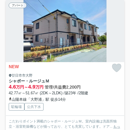
アパート
NEW
廿日市市大野
シャポー・ルージュＭ
4.6
4.9
万円～
万円
管理/共益費2,200円
42.77㎡～51.67㎡ (2DK～2LDK) /築23年 /2階建
山陽本線「大野浦」駅 徒歩14分
駐輪場
公共下水
こだわりポイント満載のシャポー・ルージュＭ。室内設備は洗面所独
立・浴室乾燥機などが揃っており、とても充実しています。ドア...
もっ