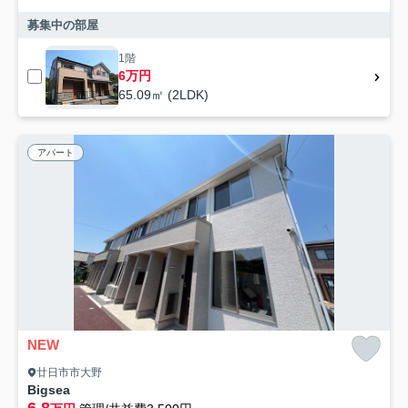
募集中の部屋
1階
6万円
65.09㎡ (2LDK)
アパート
NEW
廿日市市大野
Bigsea
6.8