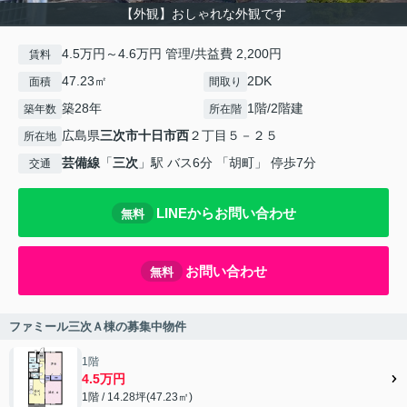
【外観】おしゃれな外観です
4.5万円～4.6万円 管理/共益費 2,200円
賃料
47.23㎡
2DK
面積
間取り
築28年
1階/2階建
築年数
所在階
広島県
三次市
十日市西
２丁目５－２５
所在地
芸備線
「
三次
」駅 バス6分 「胡町」 停歩7分
交通
LINEからお問い合わせ
無料
お問い合わせ
無料
ファミール三次Ａ棟の募集中物件
1階
4.5万円
1階 / 14.28坪(47.23㎡)