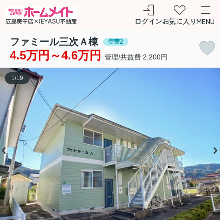
ログイン
お気に入り
MENU
ファミール三次Ａ棟
空室2
4.5万円～4.6万円
管理/共益費 2,200円
1
/
19