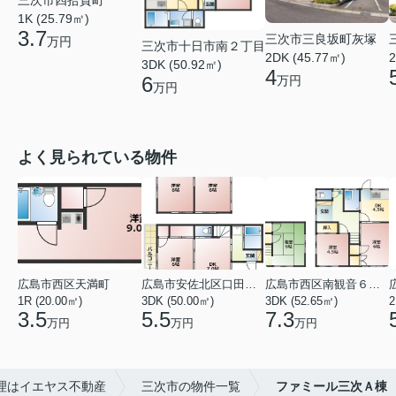
三次市四拾貫町
1K (25.79㎡)
3.7
三次市三良坂町灰塚
万円
三次市十日市南２丁目
2DK (45.77㎡)
2
3DK (50.92㎡)
4
6
万円
万円
よく見られている物件
広島市西区天満町
広島市安佐北区口田１丁目
広島市西区南観音６丁目
1R (20.00㎡)
3DK (50.00㎡)
3DK (52.65㎡)
2
3.5
5.5
7.3
万円
万円
万円
理はイエヤス不動産
三次市の物件一覧
ファミール三次Ａ棟