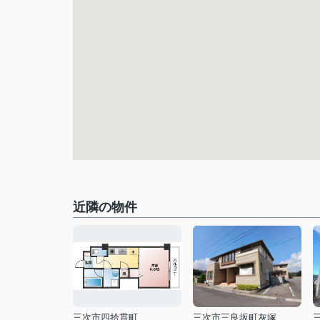
近隣の物件
三次市四拾貫町
三次市三良坂町灰塚