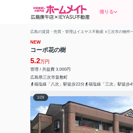
借りる
広島の賃貸・売買・管理はイエヤス不動産
三次市の物件
NEW
コーポ花の樹
5.2
万円
管理 / 共益費 3,000円
広島県
三次市
畠敷町
福塩線「八次」駅徒歩22分
福塩線「三次」駅徒歩4
1
/
29