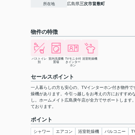
広島県
三次市
畠敷町
所在地
物件の特徴
バストイレ
室内洗濯機
TVモニタ付
浴室乾燥機
別
置場
きインター
ホン
セールスポイント
一人暮らしの方も安心の、TVインターホン付き物件で
燥機があります。今引っ越しをお考えの方におすすめ
し。ホームメイト広島庚午店が全力でサポートします。住まい探しの
ております。
ポイント
シャワー
エアコン
浴室乾燥機
バルコニー
T