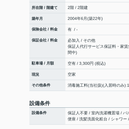
2階 / 2階建
所在階 / 階建て
2004年6月(築22年)
築年月
保険会社 / 料金
有 / -
保証会社 / 料金
必加入 / その他
保証人代行サービス保証料・家賃集金
間中)
駐車場 / 月額
空有 / 3,300円 (税込)
空家
現況
その他条件
消毒施工料(当社扱)(入居時のみ):1
設備条件
設備条件
保証人不要 / 室内洗濯機置場 / バ
便座 / 洗髪洗面化粧台 / シャワー 