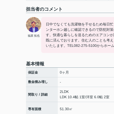
担当者のコメント
日中でなくても洗濯物を干せるため毎日忙
ンターホン越しに確認できるので防犯対策
す。快適な暮らしを送るためのエアコンが
福原 拓也
既に済んでおります。住む人のことも考え
いたします。TEL082-275-5100か
基本情報
0ヶ月
保証金
敷金積み増し
-
2LDK
間取り / 詳細
LDK 10.4帖 1室
/
洋室 6.0帖 2室
51.30㎡
専有面積