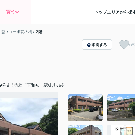
買う
トップ
エリアから探
コーポ花の樹
2階
一覧
印刷する
お気
9分
芸備線「下和知」駅徒歩55分