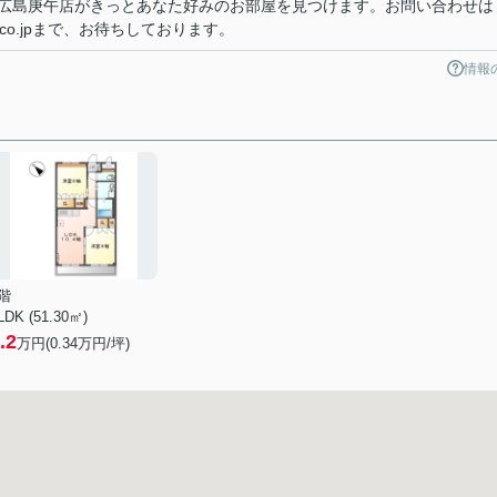
広島庚午店がきっとあなた好みのお部屋を見つけます。お問い合わせは
u-re.co.jpまで、お待ちしております。
情報
階
LDK (51.30㎡)
.2
万円(
0.34
万円/坪)