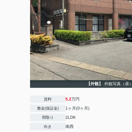
【外観】
外観写真（昼
5.2
万円
賃料
1ヶ月(0ヶ月)
敷金(保証金)
2LDK
間取り
南西
向き