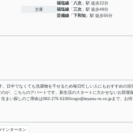
福塩線
「
八次
」駅 徒歩22分
福塩線
「
三次
」駅 徒歩49分
交通
芸備線
「
下和知
」駅 徒歩55分
す。日中でなくても洗濯物を干せるため毎日忙しい人にもおすすめの浴
なのが、こちらのアパートです。新生活のスタートに欠かせないお部屋
ご用命は082-275-5100/cogo@ieyasu-re.co.jpまで、お
Vインターホン