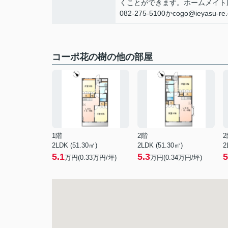
くことができます。ホームメイト
082-275-5100かcogo@ieyas
コーポ花の樹の他の部屋
1階
2階
2
2LDK (51.30㎡)
2LDK (51.30㎡)
2
5.1
5.3
5
万円(
0.33
万円/坪)
万円(
0.34
万円/坪)