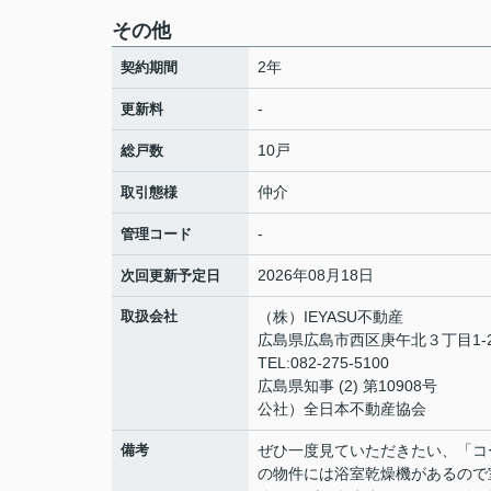
その他
2年
契約期間
-
更新料
10戸
総戸数
仲介
取引態様
-
管理コード
2026年08月18日
次回更新予定日
取扱会社
（株）IEYASU不動産
広島県広島市西区庚午北３丁目1-
TEL:082-275-5100
広島県知事 (2) 第10908号
公社）全日本不動産協会
備考
ぜひ一度見ていただきたい、「コ
の物件には浴室乾燥機があるので