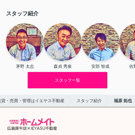
スタッフ紹介
茅野 太志
森貞 秀俊
安部 智成
佐
スタッフ一覧
賃貸・売買・管理はイエヤス不動産
スタッフ紹介
福原 拓也