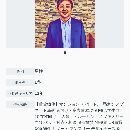
男性
性別
B型
血液型
11年
不動産キャリア
【賃貸物件】マンション,アパート,一戸建て,メゾ
得意物件
ネット,高齢者向け・高専賃,単身者向け,学生向
け,女性向け,二人暮し・ルームシェア,ファミリー
向け,ペット対応・相談,分譲賃貸,特優賃,UR賃貸,
駅近物件,リゾート,マンスリー,デザイナーズ,保