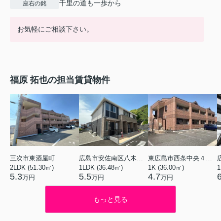
千里の道も一歩から
座右の銘
お気軽にご相談下さい。
福原 拓也の担当賃貸物件
三次市東酒屋町
広島市安佐南区八木６丁目
東広島市西条中央４丁目
2LDK (51.30㎡)
1LDK (36.48㎡)
1K (36.00㎡)
1
5.3
5.5
4.7
万円
万円
万円
もっと見る