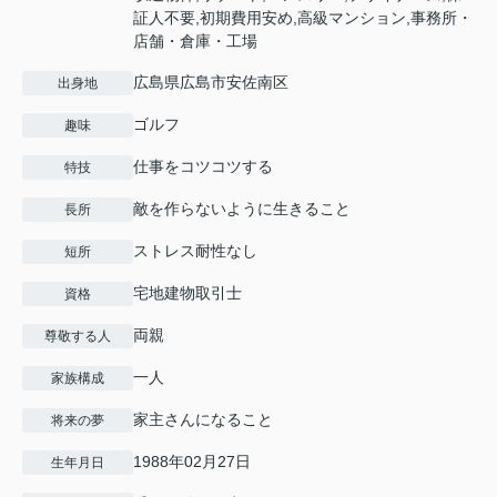
証人不要,初期費用安め,高級マンション,事務所・
店舗・倉庫・工場
広島県広島市安佐南区
出身地
ゴルフ
趣味
仕事をコツコツする
特技
敵を作らないように生きること
長所
ストレス耐性なし
短所
宅地建物取引士
資格
両親
尊敬する人
一人
家族構成
家主さんになること
将来の夢
1988年02月27日
生年月日