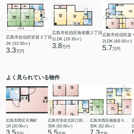
広島市佐伯区海老園２丁目
広島市佐伯区楽
広島市佐伯区皆賀３丁目
1LDK (29.30㎡)
2LDK (60.00㎡)
2K (33.00㎡)
3.8
5.7
万円
3.3
万円
万円
よく見られている物件
広島市西区天満町
広島市安佐北区口田１丁目
広島市西区南観音６丁目
1R (20.00㎡)
3DK (50.00㎡)
3DK (52.65㎡)
2
3.5
5.5
7.3
万円
万円
万円