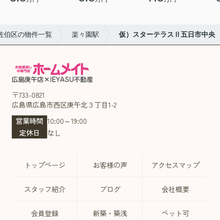
佐伯区の物件一覧
楽々園駅
仮）スターテラスⅡ五日市中央
〒733-0821
広島県広島市西区庚午北３丁目1-2
営業時間
10:00～19:00
定休日
なし
トップページ
お客様の声
アクセスマップ
スタッフ紹介
ブログ
会社概要
会員登録
新築・築浅
ペット可