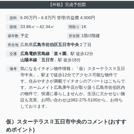
【外観】完成予想図
6.05万円～6.8万円 管理/共益費 4,000円
賃料
33.86㎡～42.34㎡
1K
面積
間取り
予定
1階/2階建
築年数
所在階
広島県
広島市佐伯区
五日市中央
２丁目
所在地
広島電鉄宮島線
「
楽々園
」駅 徒歩12分
交通
山陽本線
「
五日市
」駅 徒歩18分
気になるイチオシ物件情報：「仮）スターテラスⅡ五日
備考
市中央」。駅まで徒歩12分でアクセス可能な物件で
す。住みやすさが満載でイチオシのアパートはこちらで
す。ホームメイト広島庚午店が取り扱う広島市佐伯区内
の物件で、快適に暮らしませんか。生活に欠かせない施
設も充実。お問い合わせは082-275-5100から、お待ち
しております。
仮）スターテラスⅡ五日市中央のコメント(おすす
めポイント)