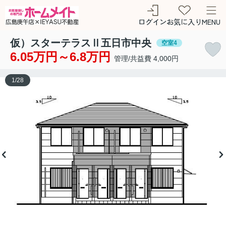
ログイン
お気に入り
MENU
仮）スターテラスⅡ五日市中央
空室4
6.05万円～6.8万円
管理/共益費 4,000円
1
/
28