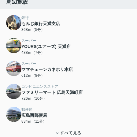
周辺施設
銀行
もみじ銀行天満支店
368ｍ（5分）
スーパー
YOURS(ユアーズ) 天満店
488ｍ（7分）
スーパー
ママチェーンカネホリ本店
612ｍ（8分）
コンビニエンスストア
ファミリーマート 広島天満町店
726ｍ（10分）
郵便局
広島西郵便局
834ｍ（11分）
すべて見る