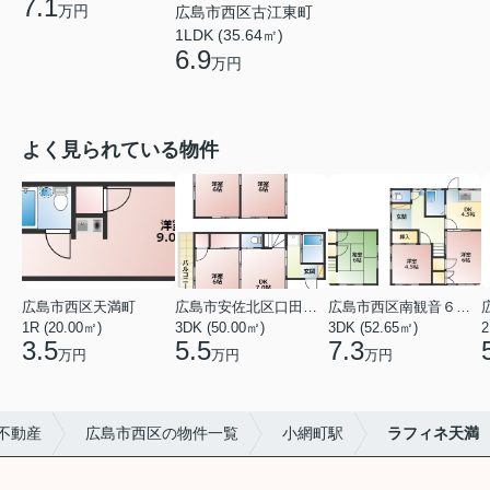
7.1
万円
広島市西区古江東町
1LDK (35.64㎡)
6.9
万円
よく見られている物件
広島市西区天満町
広島市安佐北区口田１丁目
広島市西区南観音６丁目
1R (20.00㎡)
3DK (50.00㎡)
3DK (52.65㎡)
2
3.5
5.5
7.3
万円
万円
万円
不動産
広島市西区の物件一覧
小網町駅
ラフィネ天満