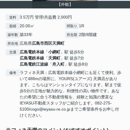
【外観】
3.5万円 管理/共益費 2,000円
賃料
20.00㎡
1R
面積
間取り
築33年
2階/8階建
築年数
所在階
広島県
広島市西区
天満町
所在地
広島電鉄本線
「
小網町
」駅 徒歩5分
交通
広島電鉄本線
「
天満町
」駅 徒歩7分
広島電鉄江波線
「
舟入町
」駅 徒歩8分
ラフィネ天満：広島電鉄本線小網町にも近くて便利。歩
備考
いて488mの場所に、YOURS(ユアーズ) 天満店があり
ます。こちらはマンションタイプになります。駅まで徒
歩5分の立地が魅力的な、利便性の高い物件です。あな
たの希望に合う不動産情報を、経験と知識の豊富な
IEYASU不動産スタッフがご紹介します。082-275-
5100/cogo@ieyasu-re.co.jpまでご希望条件をお申し付
けください。