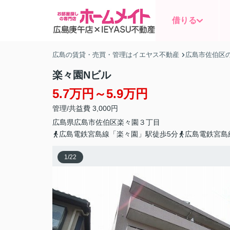
借りる
広島の賃貸・売買・管理はイエヤス不動産
広島市佐伯区
楽々園Nビル
5.7万円～5.9万円
管理/共益費 3,000円
広島県
広島市佐伯区
楽々園
３丁目
広島電鉄宮島線「楽々園」駅徒歩5分
広島電鉄宮島
1
/
22