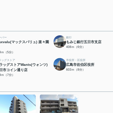
ーパー
銀行
axvalu(マックスバリュ) 楽々園
もみじ銀行五日市支店
408ｍ（6分）
29ｍ（5分）
ラッグストア
市役所・区役所
ラッグストアWants(ウォンツ)
広島市佐伯区役所
日市コイン通り店
603ｍ（8分）
59ｍ（7分）