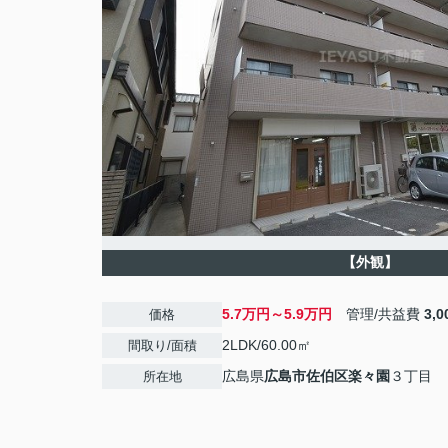
【外観】
5.7万円～5.9万円
管理/共益費
3,
価格
2LDK/60.00㎡
間取り/面積
広島県
広島市佐伯区
楽々園
３丁目
所在地