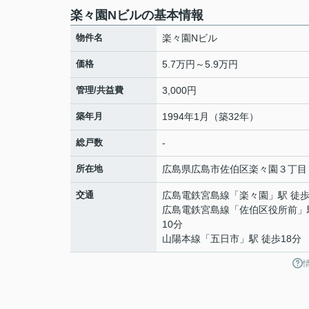
楽々園Nビルの基本情報
物件名
楽々園Nビル
価格
5.7万円～5.9万円
管理/共益費
3,000円
築年月
1994年1月（築32年）
総戸数
-
所在地
広島県
広島市佐伯区
楽々園
３丁目
交通
広島電鉄宮島線
「
楽々園
」駅 徒歩
広島電鉄宮島線
「
佐伯区役所前
」
10分
山陽本線
「
五日市
」駅 徒歩18分