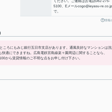
ください。ご連絡はお電話082-275-
5100、Eメールcogo@ieyasu-re.co.j
で。
情報
)
のところにもみじ銀行五日市支店があります。通風良好なマンションは洗
も快適にできますね。広島電鉄宮島線楽々園周辺に関することなら、
5-5100から賃貸情報のご不明な点をお申し付け下さい。