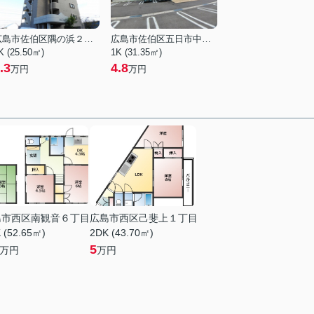
広島市佐伯区隅の浜２丁目
広島市佐伯区五日市中央７丁目
K (25.50㎡)
1K (31.35㎡)
.3
4.8
万円
万円
島市西区南観音６丁目
広島市西区己斐上１丁目
 (52.65㎡)
2DK (43.70㎡)
5
万円
万円