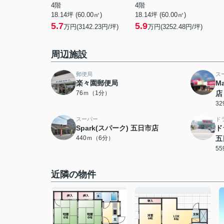
4階
4階
18.14坪 (60.00㎡)
18.14坪 (60.00㎡)
5.7
5.9
万円(3142.23円/坪)
万円(3252.48円/坪)
周辺施設
郵便局
ス
楽々園郵便局
M
76ｍ（1分）
店
3
スーパー
ド
Spark(スパーク) 五日市店
ド
440ｍ（6分）
五
5
近隣の物件