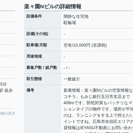
楽々園Nビルの詳細情報
設備条件
閑静な住宅地
駐輪場
設備(その他)
-
駐車場/月額
空有/10,000円 (非課税)
用途地域
-
募集戸数 / 総戸数
- / -
取引態様
一般媒介
5分
駅 徒歩
備考
新着情報：楽々園Nビルの空室情報
コチラ。もみじ銀行五日市支店まで
408mです。防犯対策もバッチリなマ
ションタイプの物件です。場所が平
情報の見方
のは、ランニングをする上で抑えた
イントですね。広島市佐伯区エリア
貸情報はIEYASU不動産にお問い合わ