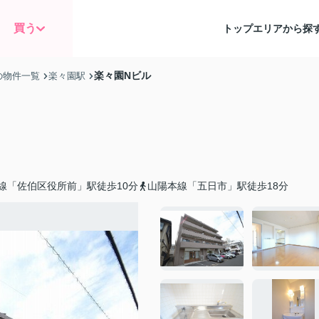
買う
トップ
エリアから探
楽々園Nビル
の物件一覧
楽々園駅
線「佐伯区役所前」駅徒歩10分
山陽本線「五日市」駅徒歩18分