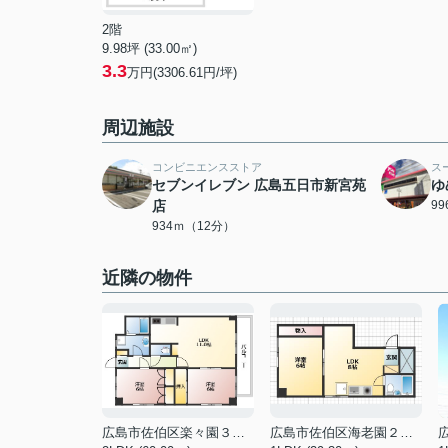
2階
9.98坪 (33.00㎡)
3.3
万円(3306.61円/坪)
周辺施設
コンビニエンスストア
ス
セブンイレブン 広島五日市新宮苑
ゆ
店
9
934ｍ（12分）
近隣の物件
広島市佐伯区楽々園３丁目
広島市佐伯区海老園２丁目