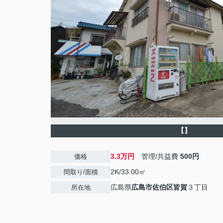
【】
3.3万円
管理/共益費
500円
価格
2K/33.00㎡
間取り/面積
広島県
広島市佐伯区
皆賀
３丁目
所在地