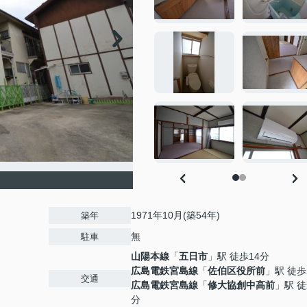
1971年10月(築54年)
築年
無
駐車
山陽本線
「
五日市
」駅 徒歩14分
広島電鉄宮島線
「
佐伯区役所前
」駅 徒歩
交通
広島電鉄宮島線
「
修大協創中高前
」駅 徒
分