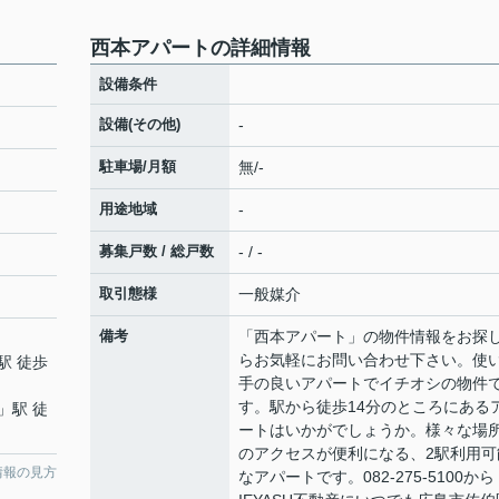
西本アパートの詳細情報
設備条件
設備(その他)
-
駐車場/月額
無/-
用途地域
-
募集戸数 / 総戸数
- / -
取引態様
一般媒介
備考
「西本アパート」の物件情報をお探
らお気軽にお問い合わせ下さい。使
駅 徒歩
手の良いアパートでイチオシの物件
す。駅から徒歩14分のところにある
」駅 徒
ートはいかがでしょうか。様々な場
のアクセスが便利になる、2駅利用可
情報の見方
なアパートです。082-275-5100から