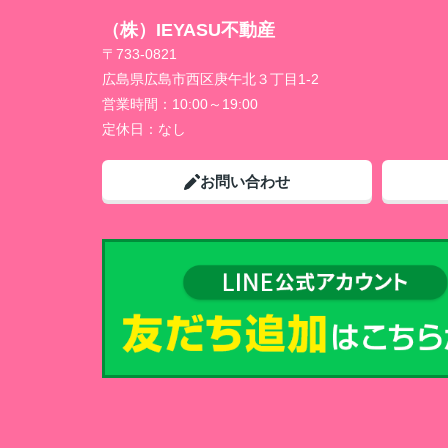
（株）IEYASU不動産
〒733-0821
広島県広島市西区庚午北３丁目1-2
営業時間：
10:00～19:00
定休日：
なし
お問い合わせ