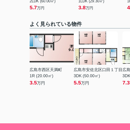
2LDK (60.00㎡)
1LDK (29.30㎡)
1
5.7
3.8
4
万円
万円
よく見られている物件
広島市西区天満町
広島市安佐北区口田１丁目
広
1R (20.00㎡)
3DK (50.00㎡)
3DK
3.5
5.5
7.3
万円
万円