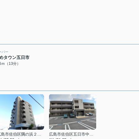
ーパー
めタウン五日市
96ｍ（13分）
広島市佐伯区隅の浜２丁目
広島市佐伯区五日市中央７丁目