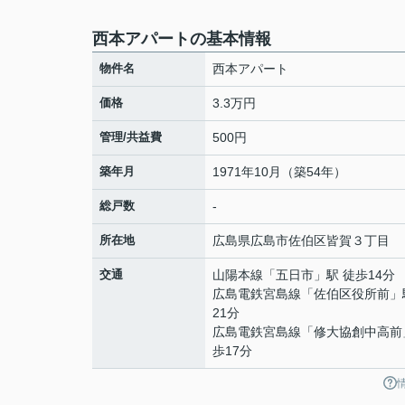
西本アパートの基本情報
物件名
西本アパート
価格
3.3万円
管理/共益費
500円
築年月
1971年10月（築54年）
総戸数
-
所在地
広島県
広島市佐伯区
皆賀
３丁目
交通
山陽本線
「
五日市
」駅 徒歩14分
広島電鉄宮島線
「
佐伯区役所前
」
21分
広島電鉄宮島線
「
修大協創中高前
歩17分