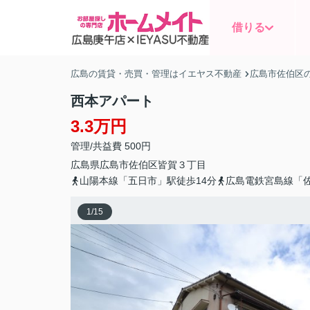
借りる
広島の賃貸・売買・管理はイエヤス不動産
広島市佐伯区
西本アパート
3.3万円
管理/共益費 500円
広島県
広島市佐伯区
皆賀
３丁目
山陽本線「五日市」駅徒歩14分
広島電鉄宮島線「佐
1
/
15