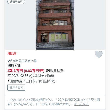
店舗事務所
NEW
広島市佐伯区楽々園
國行ビル
23.1
万円 (0.83万円/坪)
管理/共益費-
27.99坪 (92.56㎡) /築43年 /4階建
山陽本線「五日市」駅 徒歩18分
駐車2台可
こだわりポイント満載の國行ビル。「DCM DAIKI(DCMダイキ) 楽々園
店」まで徒歩4分と、歩いて行ける距離に位置し...
もっと見る