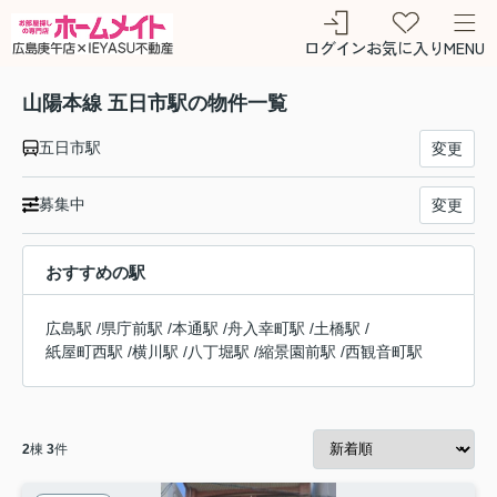
ログイン
お気に入り
MENU
山陽本線 五日市駅の物件一覧
五日市駅
変更
募集中
変更
おすすめの駅
広島駅
/
県庁前駅
/
本通駅
/
舟入幸町駅
/
土橋駅
/
紙屋町西駅
/
横川駅
/
八丁堀駅
/
縮景園前駅
/
西観音町駅
2
棟
3
件