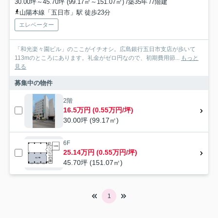
30.00坪～45.70坪 (99.17㎡～151.07㎡) /築35年 /7階建
山陽本線「五日市」駅 徒歩23分
エレベーター
「和光楽々園ビル」のここがイチオシ。広島銀行五日市支店が歩いて
113mのところにあります。礼金がゼロ円なので、初期費用節...
もっと
見る
募集中の物件
2階
16.5万円 (0.55万円/坪)
30.00坪 (99.17㎡)
6F
25.14万円 (0.55万円/坪)
45.70坪 (151.07㎡)
1