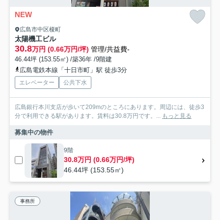
NEW
広島市中区榎町
太陽機工ビル
30.8
万円 (0.66万円/坪)
管理/共益費-
46.44坪 (153.55㎡) /築36年 /9階建
広島電鉄本線「十日市町」駅 徒歩3分
エレベーター
公共下水
広島銀行本川支店が歩いて209mのところにあります。周辺には、徒歩3
分で利用できる駅があります。賃料は30.8万円です。...
もっと見る
募集中の物件
9階
30.8万円 (0.66万円/坪)
46.44坪 (153.55㎡)
事務所