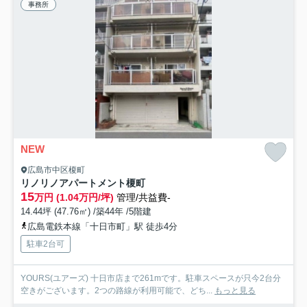
事務所
NEW
広島市中区榎町
リノリノアパートメント榎町
15
万円 (1.04万円/坪)
管理/共益費-
14.44坪 (47.76㎡) /築44年 /5階建
広島電鉄本線「十日市町」駅 徒歩4分
駐車2台可
YOURS(ユアーズ) 十日市店まで261mです。駐車スペースが只今2台分
空きがございます。2つの路線が利用可能で、どち...
もっと見る