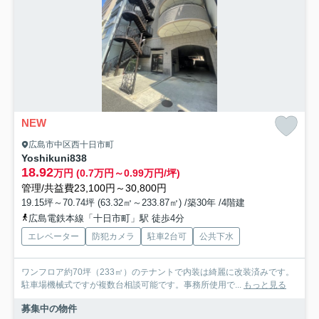
NEW
広島市中区西十日市町
Yoshikuni838
18.92
万円 (0.7万円～0.99万円/坪)
管理/共益費23,100円～30,800円
19.15坪～70.74坪 (63.32㎡～233.87㎡) /築30年 /4階建
広島電鉄本線「十日市町」駅 徒歩4分
エレベーター
防犯カメラ
駐車2台可
公共下水
ワンフロア約70坪（233㎡）のテナントで内装は綺麗に改装済みです。
駐車場機械式ですが複数台相談可能です。事務所使用で...
もっと見る
募集中の物件