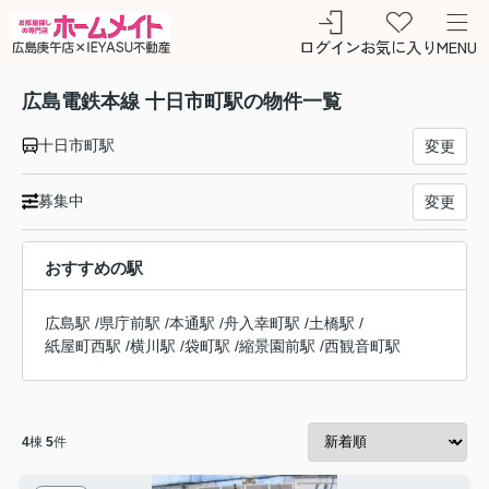
ログイン
お気に入り
MENU
広島電鉄本線 十日市町駅の物件一覧
十日市町駅
変更
募集中
変更
おすすめの駅
広島駅
/
県庁前駅
/
本通駅
/
舟入幸町駅
/
土橋駅
/
紙屋町西駅
/
横川駅
/
袋町駅
/
縮景園前駅
/
西観音町駅
4
棟
5
件