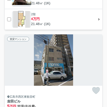
21.48㎡ (1K)
2階
4万円
21.48㎡ (1K)
賃貸マンション
広島市西区東観音町
吉田ビル
5
万円
管理/共益費-