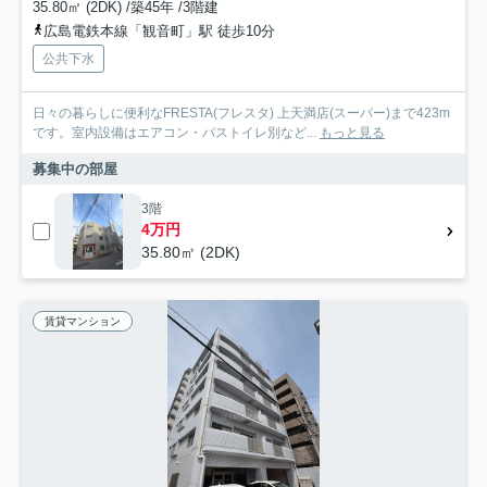
35.80㎡ (2DK) /築45年 /3階建
広島電鉄本線「観音町」駅 徒歩10分
公共下水
日々の暮らしに便利なFRESTA(フレスタ) 上天満店(スーパー)まで423m
です。室内設備はエアコン・バストイレ別など...
もっと見る
募集中の部屋
3階
4万円
35.80㎡ (2DK)
賃貸マンション