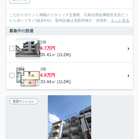
こだわりポイント満載のリタリッチ五番館。広島信用金庫観音支店だっ
たら歩いてすぐ(徒歩6分)。室内設備は洗面所独立・浴室乾...
もっと見る
募集中の部屋
1階
6.7万円
35.41㎡ (1LDK)
3階
6.9万円
33.44㎡ (1LDK)
賃貸マンション