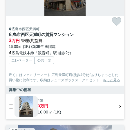
広島市西区天満町
広島市西区天満町の賃貸マンション
3
万円
管理/共益費-
16.00㎡ (1K) /築39年 /6階建
広島電鉄本線「観音町」駅 徒歩2分
エレベーター
公共下水
近くにはファミリーマート 広島天満町店(徒歩4分)がありちょっとした
買い物に便利です。収納はシューズボックス・クロゼット...
もっと見る
募集中の部屋
4階
3万円
16.00㎡ (1K)