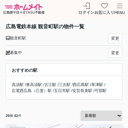
ログイン
お気に入り
MENU
広島電鉄本線 観音町駅の物件一覧
観音町駅
変更
募集中
変更
おすすめの駅
高須駅
/
東高須駅
/
古江駅
/
三次駅
/
西広島駅
/
草津駅
/
広電西広島（己斐）駅
/
五日市駅
/
安芸長束駅
/
可部駅
26
棟
42
件