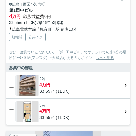
広島市西区小河内町
第1田中ビル
4
万円
管理/共益費0円
33.55㎡ (1LDK) /築46年 /3階建
広島電鉄本線「観音町」駅 徒歩10分
駐輪場
公共下水
ぜひ一度見ていただきたい、「第1田中ビル」です。歩いて徒歩3分の場
所にFRESTA(フレスタ) 上天満店があるのもポイン...
もっと見る
募集中の部屋
2階
4万円
33.55㎡ (1LDK)
3階
4万円
33.55㎡ (1LDK)