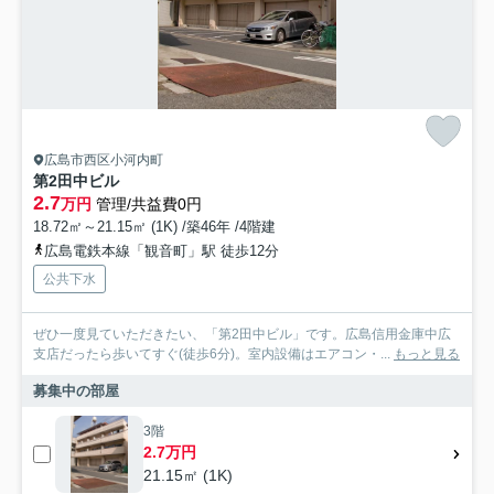
広島市西区小河内町
第2田中ビル
2.7
万円
管理/共益費0円
18.72㎡～21.15㎡ (1K) /築46年 /4階建
広島電鉄本線「観音町」駅 徒歩12分
公共下水
ぜひ一度見ていただきたい、「第2田中ビル」です。広島信用金庫中広
支店だったら歩いてすぐ(徒歩6分)。室内設備はエアコン・...
もっと見る
募集中の部屋
3階
2.7万円
21.15㎡ (1K)