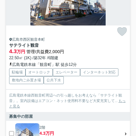
広島市西区観音本町
サテライト観音
4.3
万円
管理/共益費2,000円
22.50㎡ (1K) /築32年 /6階建
広島電鉄本線「観音町」駅 徒歩12分
駐輪場
オートロック
エレベーター
インターネット対応
敷地内ごみ置き場
公共下水
広島電鉄本線西観音町周辺への引っ越しをお考えなら「サテライト観
音」。室内設備はエアコン・ネット使用料不要など大変充実して...
もっ
と見る
募集中の部屋
2階
4.3万円