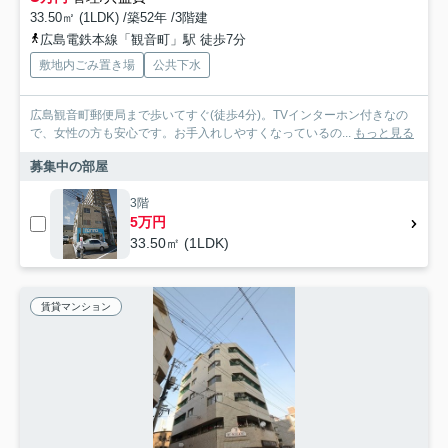
33.50㎡ (1LDK) /築52年 /3階建
広島電鉄本線「観音町」駅 徒歩7分
敷地内ごみ置き場
公共下水
広島観音町郵便局まで歩いてすぐ(徒歩4分)。TVインターホン付きなの
で、女性の方も安心です。お手入れしやすくなっているの...
もっと見る
募集中の部屋
3階
5万円
33.50㎡ (1LDK)
賃貸マンション