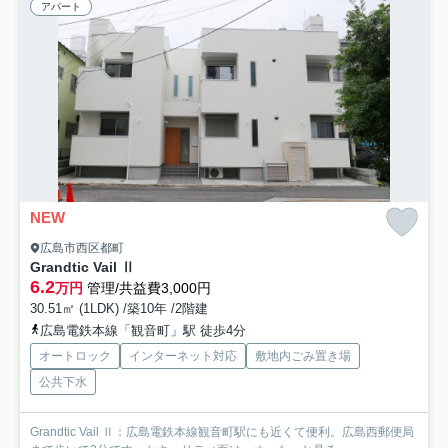
アパート
NEW
広島市西区都町
Grandtic Vail Ⅱ
6.2
万円
管理/共益費3,000円
30.51㎡ (1LDK) /築10年 /2階建
広島電鉄本線「観音町」駅 徒歩4分
オートロック
インターネット対応
敷地内ごみ置き場
公共下水
Grandtic Vail Ⅱ：広島電鉄本線観音町駅にも近くて便利。広島西郵便局