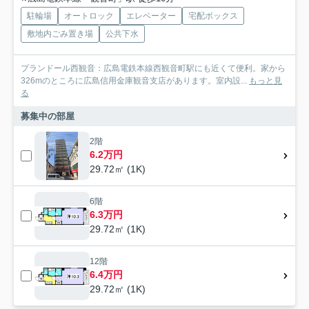
駐輪場
オートロック
エレベーター
宅配ボックス
敷地内ごみ置き場
公共下水
プランドール西観音：広島電鉄本線西観音町駅にも近くて便利。家から
326mのところに広島信用金庫観音支店があります。室内設...
もっと見
る
募集中の部屋
2階
6.2万円
29.72㎡ (1K)
6階
6.3万円
29.72㎡ (1K)
12階
6.4万円
29.72㎡ (1K)