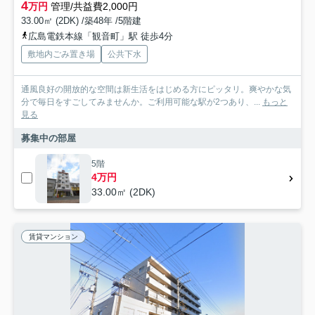
4
万円
管理/共益費2,000円
33.00㎡ (2DK) /築48年 /5階建
広島電鉄本線「観音町」駅 徒歩4分
敷地内ごみ置き場
公共下水
通風良好の開放的な空間は新生活をはじめる方にピッタリ。爽やかな気
分で毎日をすごしてみませんか。ご利用可能な駅が2つあり、...
もっと
見る
募集中の部屋
5階
4万円
33.00㎡ (2DK)
賃貸マンション