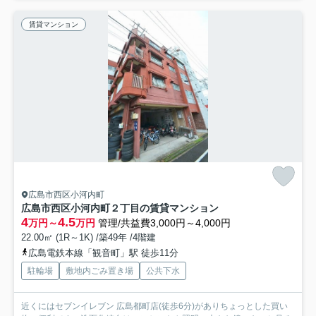
賃貸マンション
広島市西区小河内町
広島市西区小河内町２丁目の賃貸マンション
4
4.5
万円～
万円
管理/共益費3,000円～4,000円
22.00㎡ (1R～1K) /築49年 /4階建
広島電鉄本線「観音町」駅 徒歩11分
駐輪場
敷地内ごみ置き場
公共下水
近くにはセブンイレブン 広島都町店(徒歩6分)がありちょっとした買い