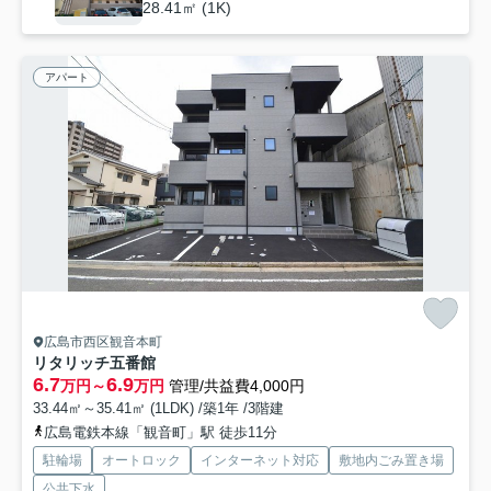
28.41㎡ (1K)
アパート
広島市西区観音本町
リタリッチ五番館
6.7
6.9
万円～
万円
管理/共益費4,000円
33.44㎡～35.41㎡ (1LDK) /築1年 /3階建
広島電鉄本線「観音町」駅 徒歩11分
駐輪場
オートロック
インターネット対応
敷地内ごみ置き場
公共下水