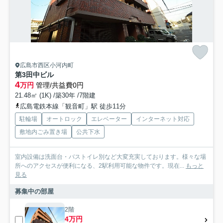
広島市西区小河内町
第3田中ビル
4
万円
管理/共益費0円
21.48㎡ (1K) /築30年 /7階建
広島電鉄本線「観音町」駅 徒歩11分
駐輪場
オートロック
エレベーター
インターネット対応
敷地内ごみ置き場
公共下水
室内設備は洗面台・バストイレ別など大変充実しております。様々な場
所へのアクセスが便利になる、2駅利用可能な物件です。現在...
もっと
見る
募集中の部屋
2階
4万円