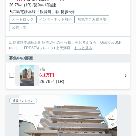
26.78㎡ (1R) /築9年 /2階建
広島電鉄本線「観音町」駅 徒歩5分
オートロック
インターネット対応
敷地内ごみ置き場
公共下水
広島電鉄本線観音町駅周辺への引っ越しをお考えなら「Grandtic JM-
road」。FRESTA(フレスタ) 上天満店...
もっと見る
募集中の部屋
2階
6.1万円
26.78㎡ (1R)
賃貸マンション