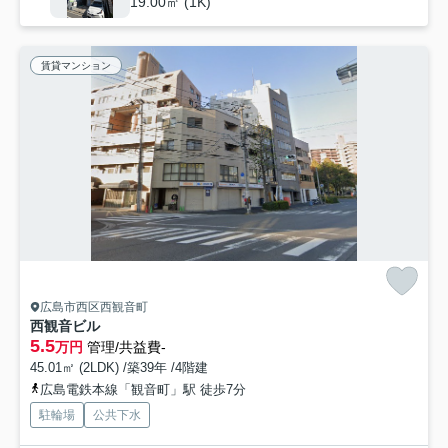
19.00㎡ (1K)
賃貸マンション
広島市西区西観音町
西観音ビル
5.5
万円
管理/共益費-
45.01㎡ (2LDK) /築39年 /4階建
広島電鉄本線「観音町」駅 徒歩7分
駐輪場
公共下水