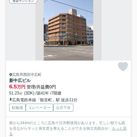
賃貸マンション
広島市西区中広町
新中広ビル
6.5
万円
管理/共益費0円
51.23㎡ (3DK) /築41年 /7階建
広島電鉄本線「観音町」駅 徒歩11分
駐輪場
エレベーター
公共下水
家から344mのところに広島十日市郵便局があります。忙しい朝でも鏡
を見ながらサッと身支度を整えることができる独立洗面台が...
もっと見
る