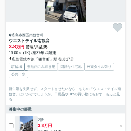
広島市西区南観音町
ウエストテイル南観音
3.8
万円
管理/共益費-
19.00㎡ (1K) /築37年 /4階建
広島電鉄本線「観音町」駅 徒歩17分
駐輪場
敷地内ごみ置き場
閑静な住宅地
外観タイル張り
公共下水
新生活を失敗せず、スタートさせたいならこちらの「ウエストテイル南
観音」はいかがでしょうか。日用品やDIYの買い物にもおす...
もっと見
る
募集中の部屋
2階
3.8万円