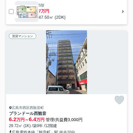
5階
7万円
47.50㎡ (2DK)
賃貸マンション
広島市西区西観音町
プランドール西観音
6.2
6.4
万円～
万円
管理/共益費3,000円
29.72㎡ (1K) /築9年 /12階建
広島電鉄本線「観音町」駅 徒歩10分