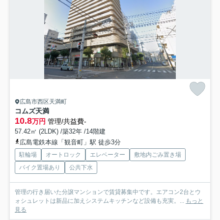
広島市西区天満町
コムズ天満
10.8
万円
管理/共益費-
57.42㎡ (2LDK) /築32年 /14階建
広島電鉄本線「観音町」駅 徒歩3分
駐輪場
オートロック
エレベーター
敷地内ごみ置き場
バイク置場あり
公共下水
管理の行き届いた分譲マンションで賃貸募集中です。エアコン2台とウ
ォシュレットは新品に加えシステムキッチンなど設備も充実。...
もっと
見る