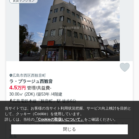
賃貸マンション
広島市西区西観音町
ラ・プラージュ西観音
4.5
万円
管理/共益費-
30.00㎡ (2DK) /築53年 /4階建
広島電鉄本線「観音町」駅 徒歩6分
当サイトでは、お客様の当サイト利用状況把握、サービス向上検討を目的と
公共下水
して、クッキー（Cookie）を使用しています。
詳しくは、当社の
「Cookieの取扱いについて」
をご確認ください。
「ラ・プラージュ西観音」の物件情報をお探しならお気軽にお問い合わ
閉じる
せ下さい。家から徒歩5分の位置に広島観音町郵便局がありま...
もっと
見る