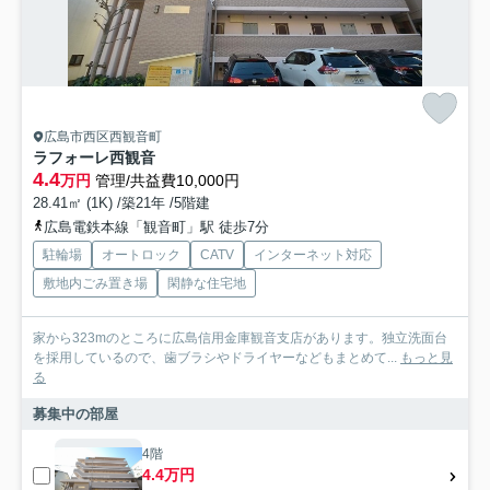
広島市西区西観音町
ラフォーレ西観音
4.4
万円
管理/共益費10,000円
28.41㎡ (1K) /築21年 /5階建
広島電鉄本線「観音町」駅 徒歩7分
駐輪場
オートロック
CATV
インターネット対応
敷地内ごみ置き場
閑静な住宅地
家から323mのところに広島信用金庫観音支店があります。独立洗面台
を採用しているので、歯ブラシやドライヤーなどもまとめて...
もっと見
る
募集中の部屋
4階
4.4万円