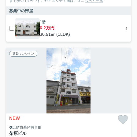
まで歩いて2分です。セキュリティ面は、オ...
もっと見る
募集中の部屋
1階
6.2万円
30.51㎡ (1LDK)
賃貸マンション
NEW
広島市西区観音町
柴原ビル