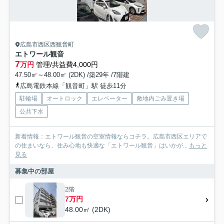
広島市西区西観音町
エトワール観音
7
万円
管理/共益費4,000円
47.50㎡～48.00㎡ (2DK) /築29年 /7階建
広島電鉄本線「観音町」駅 徒歩11分
駐輪場
オートロック
エレベーター
敷地内ごみ置き場
公共下水
新着情報：エトワール観音の空室情報ならコチラ。広島市西区エリアで
の住まいなら、住み心地も快適な「エトワール観音」はいかが...
もっと
見る
募集中の部屋
2階
7万円
48.00㎡ (2DK)