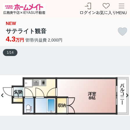
ログイン
お気に入り
MENU
NEW
サテライト観音
4.3
万円
管理/共益費 2,000円
1
/
14