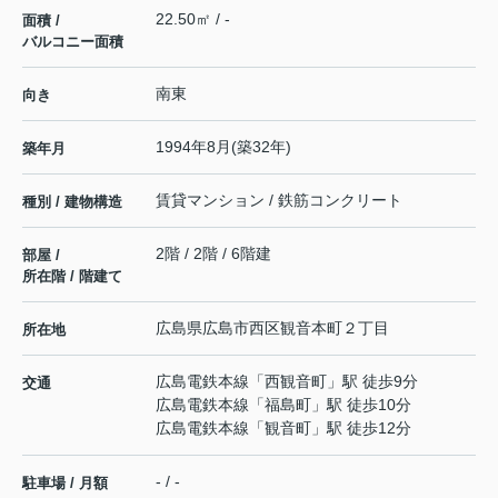
22.50㎡ / -
面積 /
バルコニー面積
南東
向き
1994年8月(築32年)
築年月
賃貸マンション / 鉄筋コンクリート
種別 / 建物構造
2階 / 2階 / 6階建
部屋 /
所在階 / 階建て
広島県
広島市西区
観音本町
２丁目
所在地
広島電鉄本線
「
西観音町
」駅 徒歩9分
交通
広島電鉄本線
「
福島町
」駅 徒歩10分
広島電鉄本線
「
観音町
」駅 徒歩12分
- / -
駐車場 / 月額