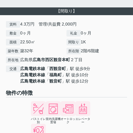
【間取り】
4.3万円 管理/共益費 2,000円
賃料
0ヶ月
0ヶ月
敷金
礼金
22.50㎡
1K
面積
間取り
築32年
2階/6階建
築年数
所在階
広島県
広島市西区
観音本町
２丁目
所在地
広島電鉄本線
「
西観音町
」駅 徒歩9分
交通
広島電鉄本線
「
福島町
」駅 徒歩10分
広島電鉄本線
「
観音町
」駅 徒歩12分
物件の特徴
バストイレ
室内洗濯機
オートロッ
エレベータ
別
置場
ク
ー