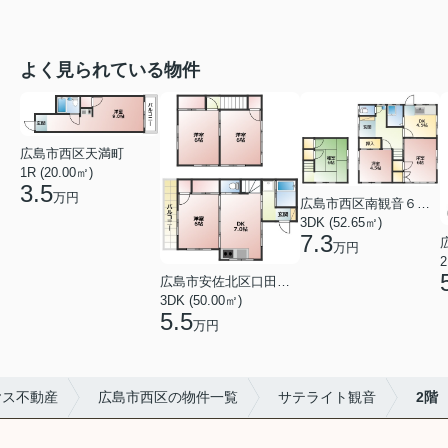
よく見られている物件
広島市西区天満町
1R (20.00㎡)
3.5
万円
広島市西区南観音６丁目
3DK (52.65㎡)
7.3
万円
2
広島市安佐北区口田１丁目
3DK (50.00㎡)
5.5
万円
ヤス不動産
広島市西区の物件一覧
サテライト観音
2階