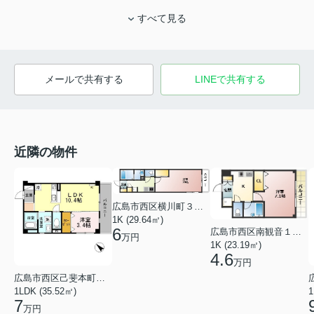
すべて見る
メールで共有する
LINEで共有する
近隣の物件
広島市西区横川町３丁目
1K (29.64㎡)
6
広島市西区南観音１丁目
万円
1K (23.19㎡)
4.6
万円
広島市西区己斐本町２丁目
1LDK (35.52㎡)
1
7
万円