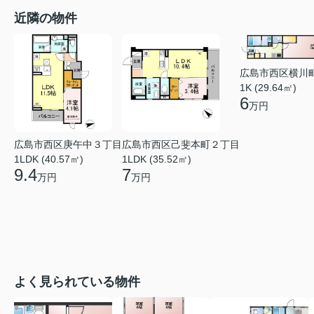
近隣の物件
広島市西区横川
1K (29.64㎡)
6
万円
広島市西区庚午中３丁目
広島市西区己斐本町２丁目
1LDK (40.57㎡)
1LDK (35.52㎡)
9.4
7
万円
万円
よく見られている物件