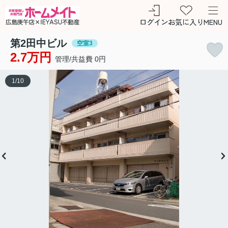
ログイン
お気に入り
MENU
第2田中ビル
空室3
2.7万円
管理/共益費 0円
1
/
10