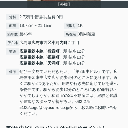
【外観】
2.7万円 管理/共益費 0円
賃料
18.72㎡～21.15㎡
1K
面積
間取り
築46年
3階/4階建
築年数
所在階
広島県
広島市西区
小河内町
２丁目
所在地
広島電鉄本線
「
観音町
」駅 徒歩12分
交通
広島電鉄本線
「
福島町
」駅 徒歩13分
広島電鉄本線
「
天満町
」駅 徒歩14分
ぜひ一度見ていただきたい、「第2田中ビル」です。広
備考
島信用金庫中広支店が徒歩6分のところにあります。近
くに駅が2つあるため、用途や行き先に応じて駅を選べ
る物件です。駅から徒歩12分のところにある物件はい
かがでしょうか。私達IEYASU不動産には、経験と知識
が豊富なスタッフが勢ぞろい。082-275-
5100/cogo@ieyasu-re.co.jpから、お気軽にお問い合せ
ください。