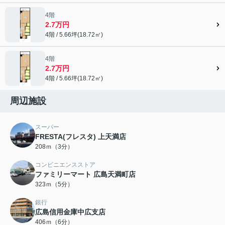
4階
2.7万円
4階 / 5.66坪(18.72㎡)
4階
2.7万円
4階 / 5.66坪(18.72㎡)
周辺施設
スーパー
FRESTA(フレスタ) 上天満店
208ｍ（3分）
コンビニエンスストア
ファミリーマート 広島天満町店
323ｍ（5分）
銀行
広島信用金庫中広支店
406ｍ（6分）