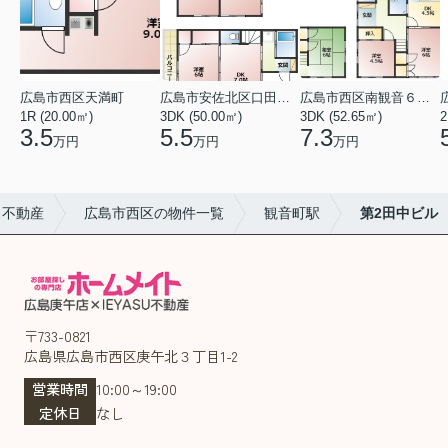
広島市西区天満町
広島市安佐北区口田１丁目
広島市西区南観音６丁目
1R (20.00㎡)
3DK (50.00㎡)
3DK (52.65㎡)
2
3.5
5.5
7.3
万円
万円
万円
ス不動産
広島市西区の物件一覧
観音町駅
第2田中ビル
〒733-0821
広島県広島市西区庚午北３丁目1-2
営業時間
10:00～19:00
定休日
なし