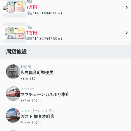
2階
7万円
2階 / 14.51坪(48.00㎡)
5階
7万円
5階 / 14.36坪(47.50㎡)
周辺施設
郵便局
広島観音町郵便局
79ｍ（1分）
スーパー
ママチェーンカネホリ本店
274ｍ（4分）
ファミリーレストラン
ガスト 観音本町店
409ｍ（6分）