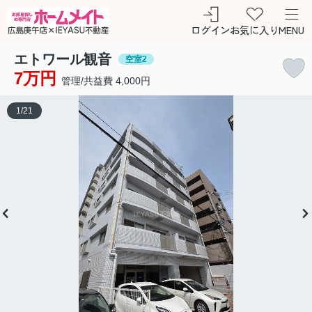
ログイン
お気に入り
MENU
エトワール観音
空室2
7万円
管理/共益費 4,000円
1
/
21