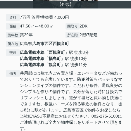
【外観】
7万円 管理/共益費 4,000円
賃料
47.50㎡～48.00㎡
2DK
面積
間取り
築29年
2階/7階建
築年数
所在階
広島県
広島市西区
西観音町
所在地
広島電鉄本線
「
西観音町
」駅 徒歩8分
交通
広島電鉄本線
「
福島町
」駅 徒歩10分
広島電鉄本線
「
観音町
」駅 徒歩11分
共用部には敷地内ごみ置き場・エレベータなどが備わっ
備考
ておりとても充実しています。防犯対策もバッチリなマ
ンションタイプの物件です。こだわり条件、通風良好の
シンプルな作りの物件です。気分が落ちた時には換気で
リフレッシュしましょう。道が平坦だと買い物も快適に
できますね。根強いニーズを誇る駅近の物件となり、徒
歩8分に駅があります。広島市西区で物件をお探しなら
当社IEYASU不動産にお任せください。082-275-5100に
ご連絡頂ければ全力で物件探しをサポートさせて頂きま
す。