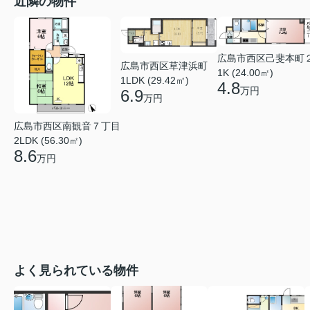
近隣の物件
広島市西区己斐本町
広島市西区草津浜町
1K (24.00㎡)
1LDK (29.42㎡)
4.8
万円
6.9
万円
広島市西区南観音７丁目
2LDK (56.30㎡)
8.6
万円
よく見られている物件