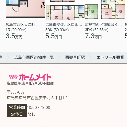
広島市西区天満町
広島市安佐北区口田１丁目
広島市西区南観音６丁目
1R (20.00㎡)
3DK (50.00㎡)
3DK (52.65㎡)
2
3.5
5.5
7.3
万円
万円
万円
産
広島市西区の物件一覧
西観音町駅
エトワール観音
〒733-0821
広島県広島市西区庚午北３丁目1-2
営業時間
10:00～19:00
定休日
なし