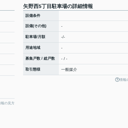
矢野西5丁目駐車場の詳細情報
設備条件
設備(その他)
-
駐車場/月額
-/-
用途地域
-
募集戸数 / 総戸数
- / -
取引態様
一般媒介
情報
情報の見方