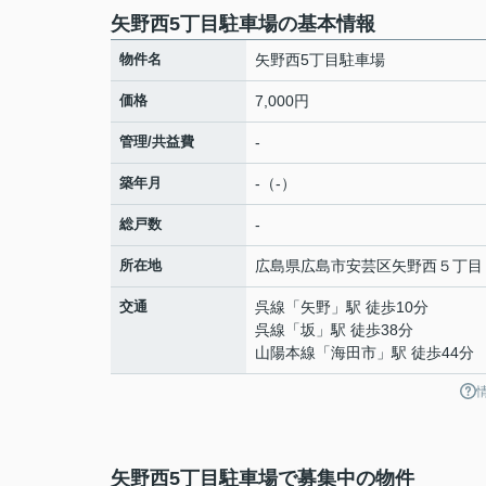
矢野西5丁目駐車場の基本情報
物件名
矢野西5丁目駐車場
価格
7,000円
管理/共益費
-
築年月
-（-）
総戸数
-
所在地
広島県
広島市安芸区
矢野西
５丁目
交通
呉線
「
矢野
」駅 徒歩10分
呉線
「
坂
」駅 徒歩38分
山陽本線
「
海田市
」駅 徒歩44分
矢野西5丁目駐車場で募集中の物件