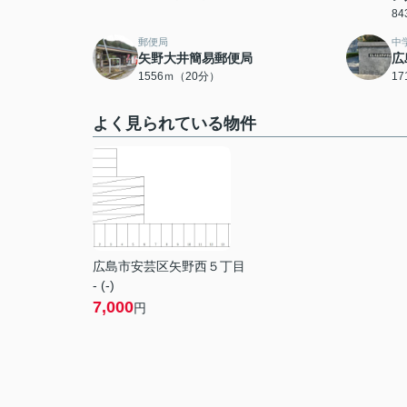
8
郵便局
中
矢野大井簡易郵便局
広
1556ｍ（20分）
1
よく見られている物件
広島市安芸区矢野西５丁目
- (-)
7,000
円