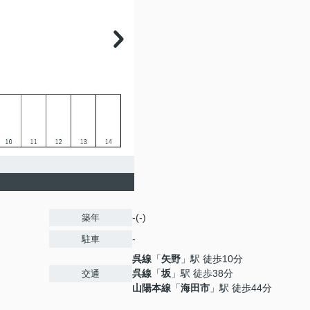
-(-)
築年
-
駐車
呉線
「
矢野
」駅 徒歩10分
呉線
「
坂
」駅 徒歩38分
交通
山陽本線
「
海田市
」駅 徒歩44分