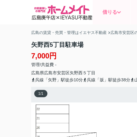
借りる
広島の賃貸・売買・管理はイエヤス不動産
広島市安芸区
矢野西5丁目駐車場
7,000円
管理/共益費 -
広島県
広島市安芸区
矢野西
５丁目
呉線「矢野」駅徒歩10分
呉線「坂」駅徒歩38分
1
/
1