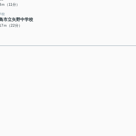
43ｍ（11分）
学校
島市立矢野中学校
717ｍ（22分）