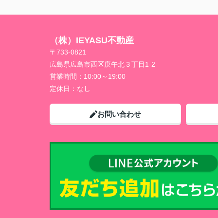
（株）IEYASU不動産
〒733-0821
広島県広島市西区庚午北３丁目1-2
営業時間：
10:00～19:00
定休日：
なし
お問い合わせ