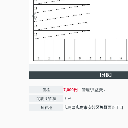
【外観】
7,000円
管理/共益費
-
価格
-/-㎡
間取り/面積
広島県
広島市安芸区
矢野西
５丁目
所在地