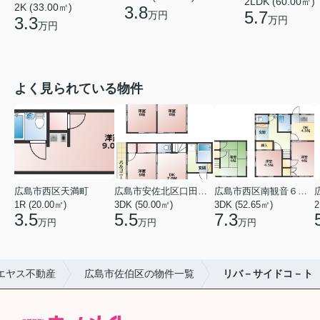
2LDK (60.00㎡)
2K (33.00㎡)
3.8
5.7
万円
3.3
万円
万円
よく見られている物件
広島市西区天満町
広島市安佐北区口田１丁目
広島市西区南観音６丁目
1R (20.00㎡)
3DK (50.00㎡)
3DK (52.65㎡)
2
3.5
5.5
7.3
万円
万円
万円
エヤス不動産
広島市佐伯区の物件一覧
リバ－サイドコ－ト