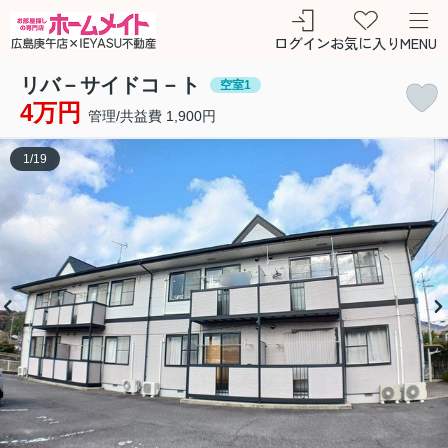
ログイン
お気に入り
MENU
リバ－サイドコ－ト
空室1
4万円
管理/共益費 1,900円
1
/
19