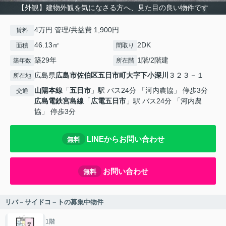
【外観】建物外観を気になさる方へ、見た目の良い物件です
4万円 管理/共益費 1,900円
賃料
46.13㎡
2DK
面積
間取り
築29年
1階/2階建
築年数
所在階
広島県
広島市佐伯区
五日市町大字下小深川
３２３－１
所在地
山陽本線
「
五日市
」駅 バス24分 「河内農協」 停歩3分
交通
広島電鉄宮島線
「
広電五日市
」駅 バス24分 「河内農
協」 停歩3分
LINEからお問い合わせ
無料
お問い合わせ
無料
リバ－サイドコ－トの募集中物件
1階