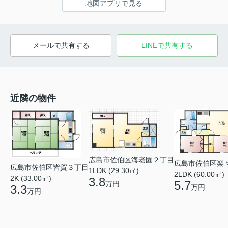
地図アプリで見る
メールで共有する
LINEで共有する
近隣の物件
広島市佐伯区海老園２丁目
広島市佐伯区楽
広島市佐伯区皆賀３丁目
1LDK (29.30㎡)
2LDK (60.00㎡)
2K (33.00㎡)
3.8
5.7
万円
3.3
万円
万円