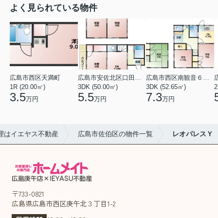
よく見られている物件
広島市西区天満町
広島市安佐北区口田１丁目
広島市西区南観音６丁目
1R (20.00㎡)
3DK (50.00㎡)
3DK (52.65㎡)
2
3.5
5.5
7.3
万円
万円
万円
理はイエヤス不動産
広島市佐伯区の物件一覧
レオパレスＹ
〒733-0821
広島県広島市西区庚午北３丁目1-2