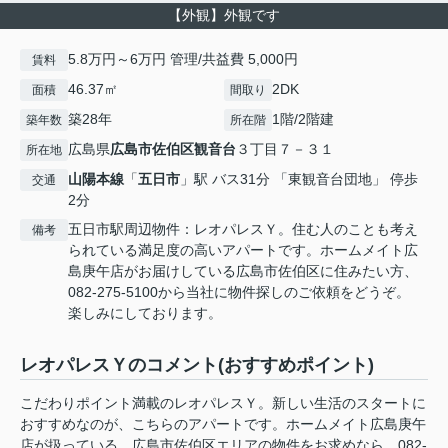
【外観】外観です
5.8万円～6万円 管理/共益費 5,000円
賃料
46.37㎡
2DK
面積
間取り
築28年
1階/2階建
築年数
所在階
広島県
広島市佐伯区
観音台
３丁目７－３１
所在地
山陽本線
「
五日市
」駅 バス31分 「東観音台団地」 停歩
交通
2分
五日市駅周辺物件：レオパレスＹ。住む人のことも考え
備考
られている満足度の高いアパートです。ホームメイト広
島庚午店がお届けしている広島市佐伯区に住みたい方、
082-275-5100から当社に物件探しのご依頼をどうぞ。
楽しみにしております。
レオパレスＹのコメント(おすすめポイント)
こだわりポイント満載のレオパレスＹ。新しい生活のスタートに
おすすめなのが、こちらのアパートです。ホームメイト広島庚午
店が扱っている、広島市佐伯区エリアの物件をお求めなら、082-