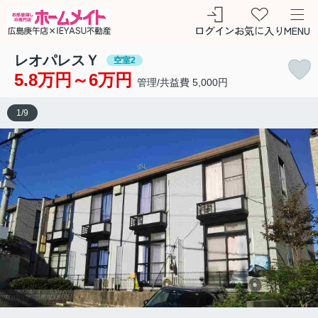
ログイン
お気に入り
MENU
レオパレスＹ
空室2
5.8万円～6万円
管理/共益費 5,000円
1
/
9