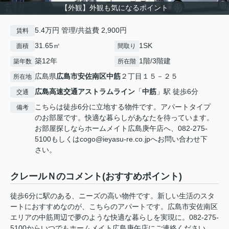
【外観】外観も気になるポイント
5.4万円 管理/共益費 2,900円
賃料
31.65㎡
1SK
面積
間取り
築12年
1階/3階建
築年数
所在階
広島県
広島市安佐南区
中筋
２丁目１５－２５
所在地
広島高速交通アストラムライン
「
中筋
」駅 徒歩6分
交通
こちらは徒歩6分に立地する物件です。アパートタイプ
備考
のお部屋です。快適な暮らしがあなたを待っています。
お部屋探しならホームメイト広島庚午店へ、082-275-
5100もしくはcogo@ieyasu-re.co.jpへお問い合わせ下
さい。
クレールＮのコメント(おすすめポイント)
徒歩6分に駅のある、ニーズの高い物件です。新しい生活のスタ
ートにおすすめなのが、こちらのアパートです。広島市安佐南区
エリアの中筋周辺で夢のような快適な暮らしを実現に。082-275-
5100からいつでもホームメイト広島庚午店にご連絡ください。