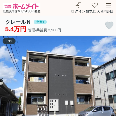
ログイン
お気に入り
MENU
クレールＮ
空室1
5.4万円
管理/共益費 2,900円
1
/
19