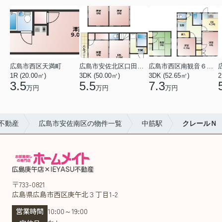
広島市西区天満町
広島市安佐北区口田１丁目
広島市西区南観音６丁目
1R (20.00㎡)
3DK (50.00㎡)
3DK (52.65㎡)
2
3.5
5.5
7.3
万円
万円
万円
不動産
広島市安佐南区の物件一覧
中筋駅
クレールＮ
〒733-0821
広島県広島市西区庚午北３丁目1-2
営業時間
10:00～19:00