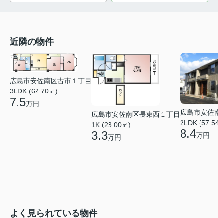
近隣の物件
広島市安佐南区古市１丁目
3LDK (62.70㎡)
7.5
万円
広島市安佐
広島市安佐南区長束西１丁目
2LDK (57.5
1K (23.00㎡)
8.4
3.3
万円
万円
よく見られている物件