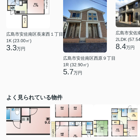
広島市安佐
広島市安佐南区長束西１丁目
2LDK (57.5
1K (23.00㎡)
8.4
3.3
万円
万円
広島市安佐南区西原９丁目
1R (32.90㎡)
5.7
万円
よく見られている物件