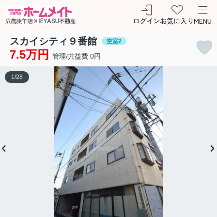
ログイン
お気に入り
MENU
スカイシティ９番館
空室2
7.5万円
管理/共益費 0円
1
/
28