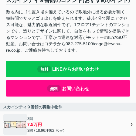
スカイシティ９番館のコメント(おすすめポイント)
敷地内にゴミ置き場を備えているので敷地外に出る必要が無く、
短時間でサッとゴミ出しを終えられます。徒歩4分で駅にアクセ
ス可能な、魅力的な駅近物件です。1フロア1テナントのマンショ
ンです。造りとデザインに関して、自信をもって情報を提供でき
るマンションです。丁寧かつ迅速な対応がモットーのIEYASU不
動産。お問い合せはコチラから082-275-5100/cogo@ieyasu-
re.co.jp、ご連絡お待ちしております。
LINEからお問い合わせ
無料
お問い合わせ
無料
スカイシティ９番館の募集中物件
3階
7.5万円
3階 / 18.96坪(62.70㎡)