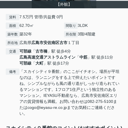
【外観】
7.5万円 管理/共益費 0円
賃料
62.70㎡
3LDK
面積
間取り
築32年
3階/4階建
築年数
所在階
広島県
広島市安佐南区
古市
１丁目
所在地
可部線
「
古市橋
」駅 徒歩4分
交通
広島高速交通アストラムライン
「
中筋
」駅 徒歩11分
可部線
「
大町
」駅 徒歩17分
「スカイシティ９番館」のここがイチオシ。場所が平坦
備考
なのは、ランニングをする上で抑えたいポイントです
ね。シンプルながらも風の通り道がしっかり造られてい
るマンションです。1フロア1住戸という独立性のある
マンション。IEYASU不動産なら、広島市安佐南区エリ
アの賃貸情報も満載。お問い合わせは082-275-5100ま
たはcogo@ieyasu-re.co.jpまでお気軽にご連絡くださ
い。