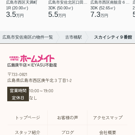
広島市西区天満町
広島市安佐北区口田１丁目
広島市西区南観音６丁目
1R (20.00㎡)
3DK (50.00㎡)
3DK (52.65㎡)
2
3.5
5.5
7.3
万円
万円
万円
広島市安佐南区の物件一覧
古市橋駅
スカイシティ９番館
〒733-0821
広島県広島市西区庚午北３丁目1-2
営業時間
10:00～19:00
定休日
なし
トップページ
お客様の声
アクセスマップ
スタッフ紹介
ブログ
会社概要