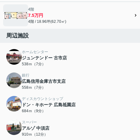
4階
7.5万円
4階 / 18.96坪(62.70㎡)
周辺施設
ホームセンター
ジュンテンドー 古市店
538ｍ（7分）
銀行
広島信用金庫古市支店
558ｍ（7分）
ディスカウントショップ
ドン・キホーテ 広島祗園店
684ｍ（9分）
スーパー
アルゾ 中須店
910ｍ（12分）