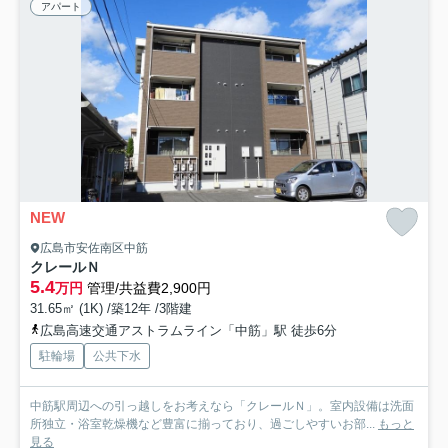
アパート
NEW
広島市安佐南区中筋
クレールＮ
5.4
万円
管理/共益費2,900円
31.65㎡ (1K) /築12年 /3階建
広島高速交通アストラムライン「中筋」駅 徒歩6分
駐輪場
公共下水
中筋駅周辺への引っ越しをお考えなら「クレールＮ」。室内設備は洗面
所独立・浴室乾燥機など豊富に揃っており、過ごしやすいお部...
もっと
見る