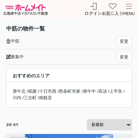
ログイン
お気に入り
MENU
中筋の物件一覧
中筋
変更
募集中
変更
おすすめのエリア
庚午北
/
祇園
/
十日市西
/
西条町寺家
/
庚午中
/
高須
/
上平良
/
川内
/
三次町
/
南観音
2
棟
4
件