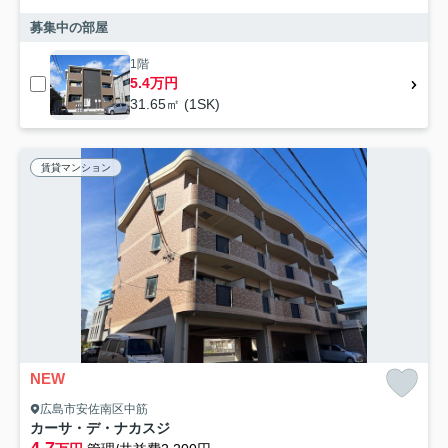
募集中の部屋
1階
5.4万円
31.65㎡ (1SK)
賃貸マンション
NEW
広島市安佐南区中筋
カーサ・デ・ナカスジ
4.7