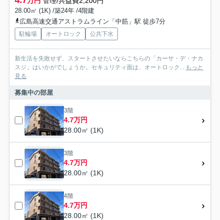
万円
管理/共益費2,200円
28.00㎡ (1K) /築24年 /4階建
広島高速交通アストラムライン「中筋」駅 徒歩7分
駐輪場
オートロック
公共下水
新生活を失敗せず、スタートさせたいならこちらの「カーサ・デ・ナカ
スジ」はいかがでしょうか。セキュリティ面は、オートロック...
もっと
見る
募集中の部屋
3階
4.7万円
28.00㎡ (1K)
3階
4.7万円
28.00㎡ (1K)
4階
4.7万円
28.00㎡ (1K)